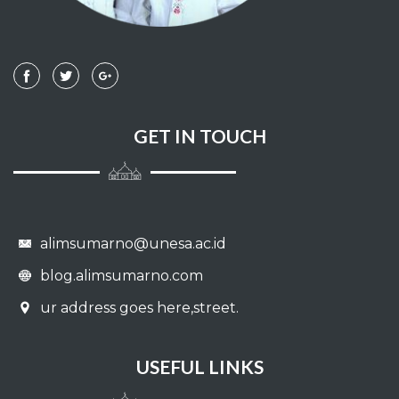
GET IN TOUCH
alimsumarno@unesa.ac.id
blog.alimsumarno.com
ur address goes here,street.
USEFUL LINKS