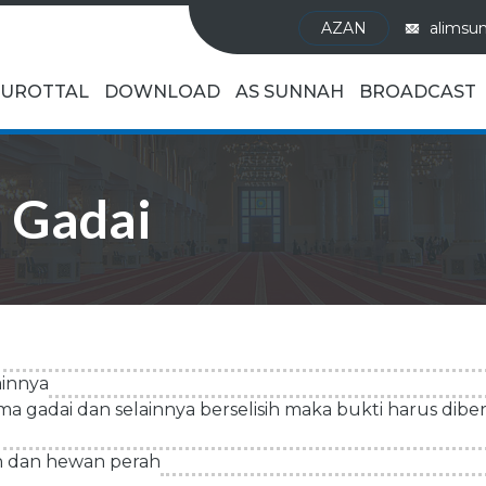
AZAN
alimsu
UROTTAL
DOWNLOAD
AS SUNNAH
BROADCAST
: Gadai
ainnya
 gadai dan selainnya berselisih maka bukti harus diber
 dan hewan perah