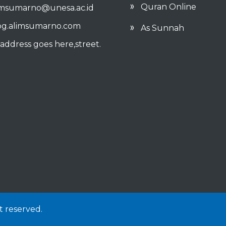
Quran Online
imsumarno@unesa.ac.id
og.alimsumarno.com
As Sunnah
address goes here,street.
t reserved.