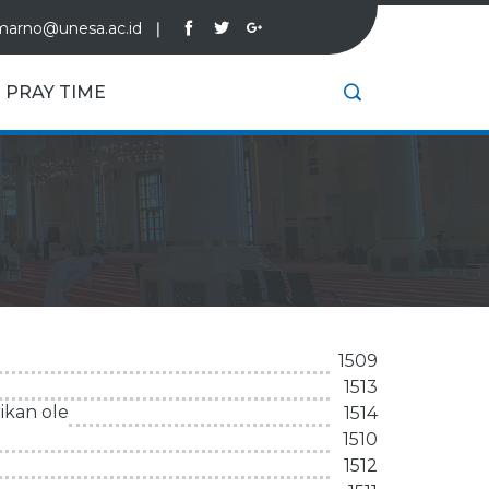
marno@unesa.ac.id
❘
PRAY TIME
1509
1513
ikan ole
1514
1510
1512