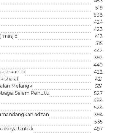
453
519
538
424
423
 masjid
413
515
442
392
440
gajarkan ta
422
k shalat
421
jalan Melangk
531
bagai Salam Penutu
527
484
524
gumandangkan adzan
394
535
ukuknya Untuk
497