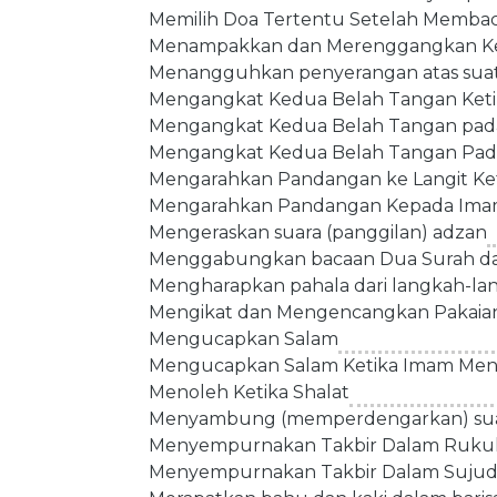
Memilih Doa Tertentu Setelah Memb
Menampakkan dan Merenggangkan Ke
Menangguhkan penyerangan atas suatu
Mengangkat Kedua Belah Tangan Ketik
Mengangkat Kedua Belah Tangan pada 
Mengangkat Kedua Belah Tangan Pada
Mengarahkan Pandangan ke Langit Ket
Mengarahkan Pandangan Kepada Imam 
Mengeraskan suara (panggilan) adzan
Menggabungkan bacaan Dua Surah dal
Mengharapkan pahala dari langkah-la
Mengikat dan Mengencangkan Pakaian
Mengucapkan Salam
Mengucapkan Salam Ketika Imam Me
Menoleh Ketika Shalat
Menyambung (memperdengarkan) suar
Menyempurnakan Takbir Dalam Ruku
Menyempurnakan Takbir Dalam Suju