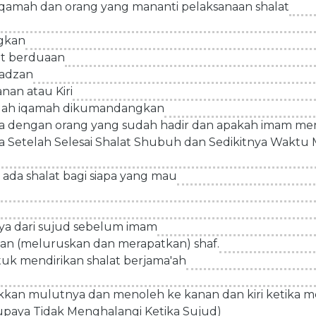
iqamah dan orang yang mananti pelaksanaan shalat
ngkan
lat berduaan
adzan
nan atau Kiri
telah iqamah dikumandangkan
a dengan orang yang sudah hadir dan apakah imam me
Setelah Selesai Shalat Shubuh dan Sedikitnya Waktu
 ada shalat bagi siapa yang mau
a dari sujud sebelum imam
n (meluruskan dan merapatkan) shaf.
uk mendirikan shalat berjama'ah
ukkan mulutnya dan menoleh ke kanan dan kiri ketik
paya Tidak Menghalangi Ketika Sujud)