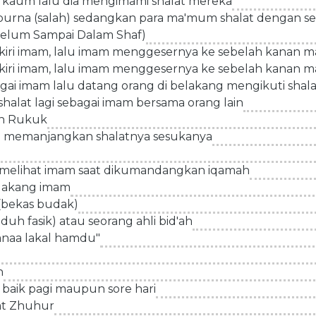
 kaum lalu dia mengimami shalat mereka
mpurna (salah) sedangkan para ma'mum shalat dengan 
(Belum Sampai Dalam Shaf)
ah kiri imam, lalu imam menggesernya ke sebelah kanan m
ah kiri imam, lalu imam menggesernya ke sebelah kanan m
bagai imam lalu datang orang di belakang mengikuti shal
halat lagi sebagai imam bersama orang lain
an Rukuk
rang memanjangkan shalatnya sesukanya
ka melihat imam saat dikumandangkan iqamah
belakang imam
(bekas budak)
uh fasik) atau seorang ahli bid'ah
naa lakal hamdu"
n
 baik pagi maupun sore hari
at Zhuhur