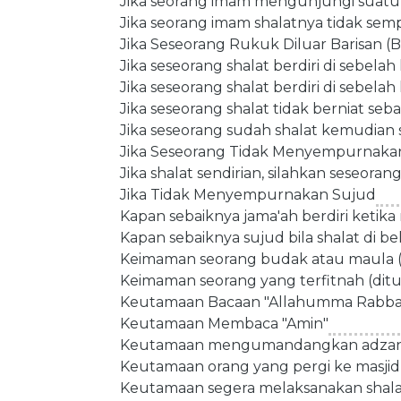
Jika seorang imam mengunjungi suatu
Jika seorang imam shalatnya tidak se
Jika Seseorang Rukuk Diluar Barisan 
Jika seseorang shalat berdiri di sebel
Jika seseorang shalat berdiri di sebel
Jika seseorang shalat tidak berniat se
Jika seseorang sudah shalat kemudian s
Jika Seseorang Tidak Menyempurnak
Jika shalat sendirian, silahkan seseo
Jika Tidak Menyempurnakan Sujud
Kapan sebaiknya jama'ah berdiri keti
Kapan sebaiknya sujud bila shalat di 
Keimaman seorang budak atau maula 
Keimaman seorang yang terfitnah (ditud
Keutamaan Bacaan "Allahumma Rabba
Keutamaan Membaca "Amin"
Keutamaan mengumandangkan adza
Keutamaan orang yang pergi ke masjid
Keutamaan segera melaksanakan shal