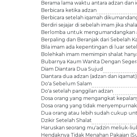
Berama lama waktu antara adzan dan 
Berbicara ketika adzan
Berbicara setelah iqamah dikumanda
Berdiri sejajar di sebelah imam jika sha
Berlomba untuk mengumandangkan 
Berpaling dan Beranjak dari Sebelah Ka
Bila imam ada kepentingan di luar se
Bolehkah imam memimpin shalat hany
Bubarnya Kaum Wanita Dengan Segera 
Diam Diantara Dua Sujud
Diantara dua adzan (adzan dan iqamat)
Do'a Sebelum Salam
Do'a setelah panggilan adzan
Dosa orang yang mengangkat kepalany
Dosa orang yang tidak menyempurnaka
Dua orang atau lebih sudah cukup unt
Dzikir Setelah Shalat
Haruskan seorang mu'adzin meliuk-li
Hendaknya Tidak Menahan Pakaian (Su