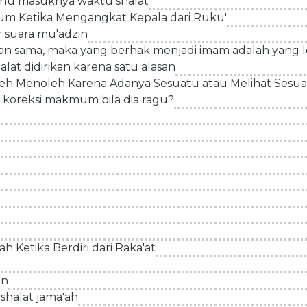
tahu masuknya waktu shalat
m Ketika Mengangkat Kepala dari Ruku'
 suara mu'adzin
 sama, maka yang berhak menjadi imam adalah yang le
alat didirikan karena satu alasan
eh Menoleh Karena Adanya Sesuatu atau Melihat Sesua
 koreksi makmum bila dia ragu?
 Ketika Berdiri dari Raka'at
an
 shalat jama'ah