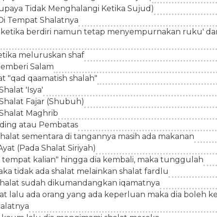
paya Tidak Menghalangi Ketika Sujud)
Di Tempat Shalatnya
ketika berdiri namun tetap menyempurnakan ruku' da
ika meluruskan shaf
emberi Salam
mat "qad qaamatish shalah"
alat 'Isya'
Shalat Fajar (Shubuh)
Shalat Maghrib
ding atau Pembatas
halat sementara di tangannya masih ada makanan
t (Pada Shalat Siriyah)
 tempat kalian" hingga dia kembali, maka tunggulah
a tidak ada shalat melainkan shalat fardlu
shalat sudah dikumandangkan iqamatnya
 lalu ada orang yang ada keperluan maka dia boleh kel
alatnya