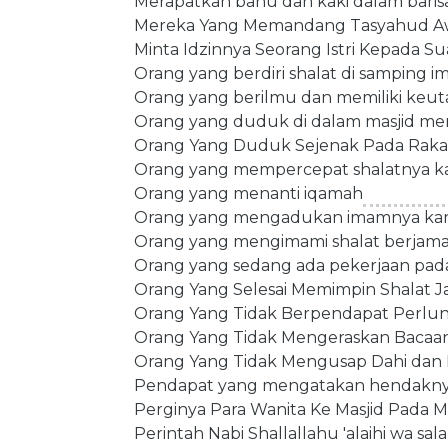
Merapatkan bahu dan kaki dalam baris
Mereka Yang Memandang Tasyahud Aw
Minta Idzinnya Seorang Istri Kepada Su
Orang yang berdiri shalat di samping 
Orang yang berilmu dan memiliki keut
Orang yang duduk di dalam masjid me
Orang Yang Duduk Sejenak Pada Raka'a
Orang yang mempercepat shalatnya ka
Orang yang menanti iqamah
Orang yang mengadukan imamnya kar
Orang yang mengimami shalat berjama'a
Orang yang sedang ada pekerjaan pada 
Orang Yang Selesai Memimpin Shalat J
Orang Yang Tidak Berpendapat Perl
Orang Yang Tidak Mengeraskan Bacaan
Orang Yang Tidak Mengusap Dahi dan H
Pendapat yang mengatakan hendakny
Perginya Para Wanita Ke Masjid Pada 
Perintah Nabi Shallallahu 'alaihi w