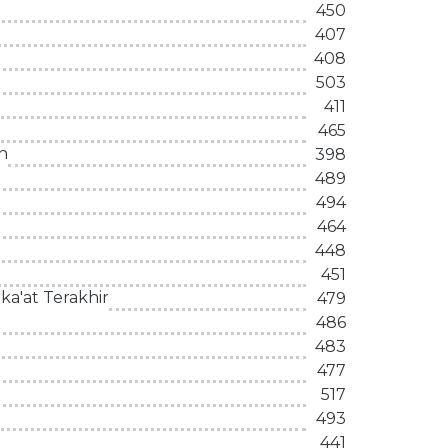
450
407
408
503
411
465
n
398
489
494
464
448
451
a'at Terakhir
479
486
483
477
517
493
441