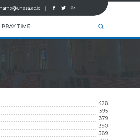
marno@unesa.ac.id
❘
PRAY TIME
428
395
379
390
389