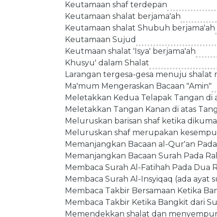
Keutamaan shaf terdepan
Keutamaan shalat berjama'ah
Keutamaan shalat Shubuh berjama'ah
Keutamaan Sujud
Keutmaan shalat 'Isya' berjama'ah
Khusyu' dalam Shalat
Larangan tergesa-gesa menuju shalat
Ma'mum Mengeraskan Bacaan "Amin"
Meletakkan Kedua Telapak Tangan di 
Meletakkan Tangan Kanan di atas Tangan
Meluruskan barisan shaf ketika diku
Meluruskan shaf merupakan kesempur
Memanjangkan Bacaan al-Qur'an Pada 
Memanjangkan Bacaan Surah Pada Rak
Membaca Surah Al-Fatihah Pada Dua Ra
Membaca Surah Al-Insyiqaq (ada ayat su
Membaca Takbir Bersamaan Ketika Bang
Membaca Takbir Ketika Bangkit dari S
Memendekkan shalat dan menyempu