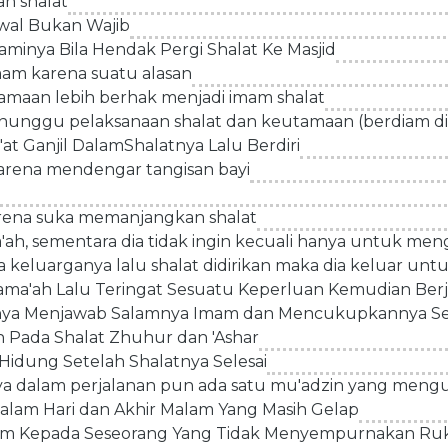
an shalat
al Bukan Wajib
aminya Bila Hendak Pergi Shalat Ke Masjid
imam karena suatu alasan
amaan lebih berhak menjadi imam shalat
nunggu pelaksanaan shalat dan keutamaan (berdiam di)
t Ganjil DalamShalatnya Lalu Berdiri
rena mendengar tangisan bayi
ena suka memanjangkan shalat
h, sementara dia tidak ingin kecuali hanya untuk men
keluarganya lalu shalat didirikan maka dia keluar untu
ama'ah Lalu Teringat Sesuatu Keperluan Kemudian Ber
unya Menjawab Salamnya Imam dan Mencukupkannya Se
 Pada Shalat Zhuhur dan 'Ashar
idung Setelah Shalatnya Selesai
a dalam perjalanan pun ada satu mu'adzin yang men
Malam Hari dan Akhir Malam Yang Masih Gelap
a salam Kepada Seseorang Yang Tidak Menyempurnakan R