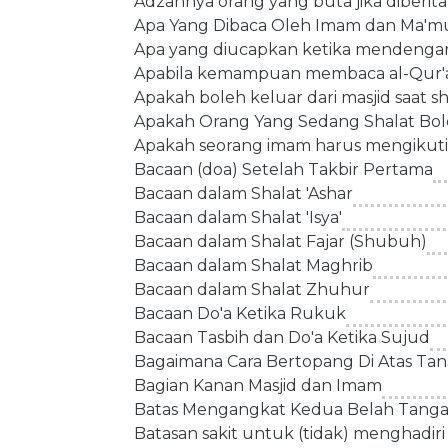
Adzannya orang yang buta jika diberi
Apa Yang Dibaca Oleh Imam dan Ma'mu
Apa yang diucapkan ketika mendengar
Apabila kemampuan membaca al-Qur'an
Apakah boleh keluar dari masjid saat sh
Apakah Orang Yang Sedang Shalat Bol
Apakah seorang imam harus mengikuti
Bacaan (doa) Setelah Takbir Pertama
Bacaan dalam Shalat 'Ashar
Bacaan dalam Shalat 'Isya'
Bacaan dalam Shalat Fajar (Shubuh)
Bacaan dalam Shalat Maghrib
Bacaan dalam Shalat Zhuhur
Bacaan Do'a Ketika Rukuk
Bacaan Tasbih dan Do'a Ketika Sujud
Bagaimana Cara Bertopang Di Atas Tanah
Bagian Kanan Masjid dan Imam
Batas Mengangkat Kedua Belah Tang
Batasan sakit untuk (tidak) menghadiri