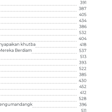
391
387
405
434
386
532
404
nyapaikan khutba
418
 Mereka Berdiam
537
513
393
522
385
430
452
412
528
a mengumandangk
396
511