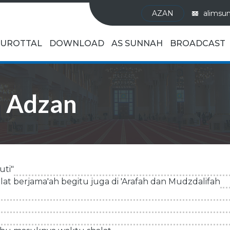
AZAN
alimsu
UROTTAL
DOWNLOAD
AS SUNNAH
BROADCAST
: Adzan
uti"
lat berjama'ah begitu juga di 'Arafah dan Mudzdalifah