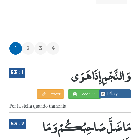
1
2
3
4
وَالنَّجْمِ إِذَا هَوَى
53 : 1
Play
Tafseer
Goto 53 : 1
Per la stella quando tramonta.
مَا ضَلَّ صَاحِبُكُمْ وَمَا
53 : 2