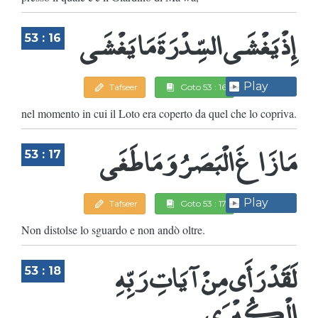
إِذْ يَغْشَى السِّدْرَةَ مَا يَغْشَى
53 : 16
Play
Tafseer
Goto 53 : 16
nel momento in cui il Loto era coperto da quel che lo copriva.
مَا زَاغَ الْبَصَرُ وَمَا طَغَى
53 : 17
Play
Tafseer
Goto 53 : 17
Non distolse lo sguardo e non andò oltre.
لَقَدْ رَأَى مِنْ آيَاتِ رَبِّهِ
53 : 18
الْكُبْرَى