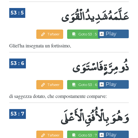
عَلَّمَهُ شَدِيدُ الْقُوَى
53 : 5
Play
Tafseer
Goto 53 : 5
Gliel'ha insegnata un fortissimo,
ذُو مِرَّةٍ فَاسْتَوَى
53 : 6
Play
Tafseer
Goto 53 : 6
di saggezza dotato, che compostamente comparve:
وَهُوَ بِالْأُفُقِ الْأَعْلَى
53 : 7
Play
Tafseer
Goto 53 : 7