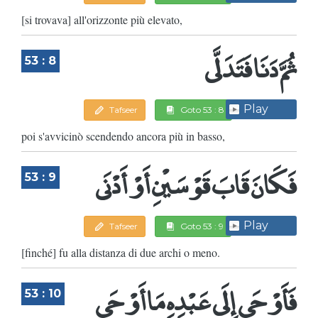
[si trovava] all'orizzonte più elevato,
ثُمَّ دَنَا فَتَدَلَّى
53 : 8
Play
Tafseer
Goto 53 : 8
poi s'avvicinò scendendo ancora più in basso,
فَكَانَ قَابَ قَوْسَيْنِ أَوْ أَدْنَى
53 : 9
Play
Tafseer
Goto 53 : 9
[finché] fu alla distanza di due archi o meno.
فَأَوْحَى إِلَى عَبْدِهِ مَا أَوْحَى
53 : 10