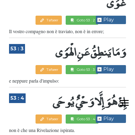
غَوَى
Play
Tafseer
Goto 53 : 2
Il vostro compagno non è traviato, non è in errore;
وَمَا يَنطِقُ عَنِ الْهَوَى
53 : 3
Play
Tafseer
Goto 53 : 3
e neppure parla d'impulso:
إِنْ هُوَ إِلَّا وَحْيٌ يُوحَى
53 : 4
Play
Tafseer
Goto 53 : 4
non è che una Rivelazione ispirata.