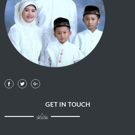
097 - AL QADR
098 - AL BAYYINAH
099 - AL ZALZALAH
100 - AL 'AADIYAAT
101 - AL QAARI'AH
102 - AT TAKAATSUR
103 - AL 'ASHR
104 - AL HUMAZAH
GET IN TOUCH
105 - AL FIIL
106 - QURAISY