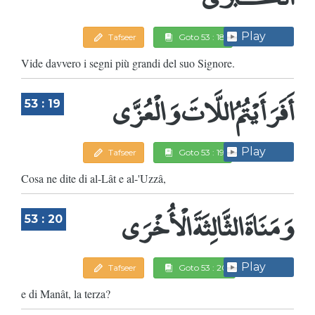
Play
Tafseer
Goto 53 : 18
Vide davvero i segni più grandi del suo Signore.
أَفَرَأَيْتُمُ اللَّاتَ وَالْعُزَّى
53 : 19
Play
Tafseer
Goto 53 : 19
Cosa ne dite di al-Lât e al-'Uzzâ,
وَمَنَاةَ الثَّالِثَةَ الْأُخْرَى
53 : 20
Play
Tafseer
Goto 53 : 20
e di Manât, la terza?