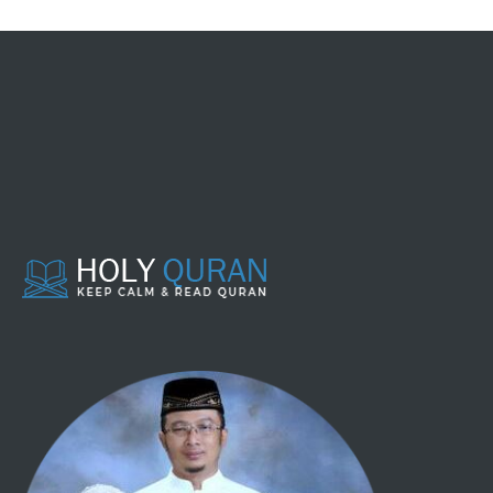
088 - AL GHAASYIYAH
089 - AL FAJR
090 - AL BALAD
091 - ASY SYAMS
092 - AL LAIL
093 - ADH DHUHAA
094 - ALAM NASYRAH
095 - AL TIIN
096 - AL 'ALAQ