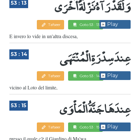
وَلَقَدْ رَآهُ نَزْلَةً أُخْرَى
53 : 13
Play
Tafseer
Goto 53 : 13
E invero lo vide in un'altra discesa,
عِندَ سِدْرَةِ الْمُنْتَهَى
53 : 14
Play
Tafseer
Goto 53 : 14
vicino al Loto del limite,
عِندَهَا جَنَّةُ الْمَأْوَى
53 : 15
Play
Tafseer
Goto 53 : 15
presso il quale c'è il Giardino di Ma'wa,