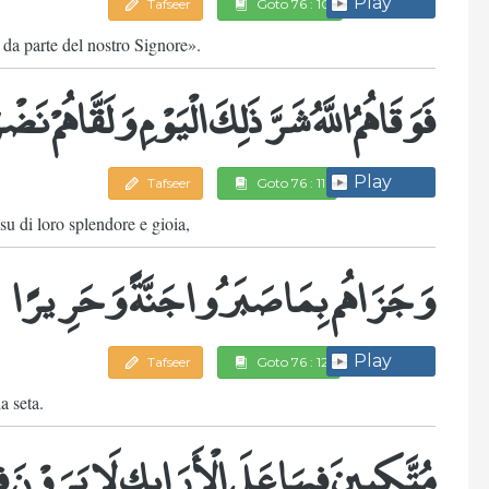
Play
Tafseer
Goto 76 : 10
 da parte del nostro Signore».
فَوَقَاهُمُ اللَّهُ شَرَّ ذَلِكَ الْيَوْمِ وَلَقَّاهُمْ 
Play
Tafseer
Goto 76 : 11
su di loro splendore e gioia,
وَجَزَاهُم بِمَا صَبَرُوا جَنَّةً وَحَرِيرًا
Play
Tafseer
Goto 76 : 12
a seta.
مُتَّكِئِينَ فِيهَا عَلَى الْأَرَائِكِ لَا يَرَوْنَ 