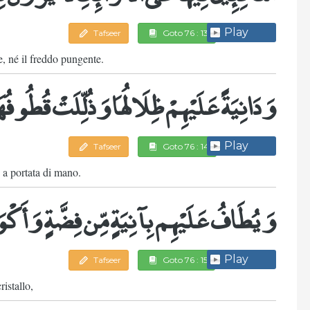
Play
Tafseer
Goto 76 : 13
e, né il freddo pungente.
وَدَانِيَةً عَلَيْهِمْ ظِلَالُهَا وَذُلِّلَتْ قُطُوفُه
Play
Tafseer
Goto 76 : 14
 a portata di mano.
وَيُطَافُ عَلَيْهِم بِآنِيَةٍ مِّن فِضَّةٍ وَأَك
Play
Tafseer
Goto 76 : 15
istallo,