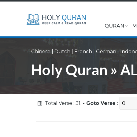
QURAN
M
Chinese
|
Dutch
|
French
|
German
|
Indone
Holy Quran » AL
Total Verse : 31.
- Goto Verse :