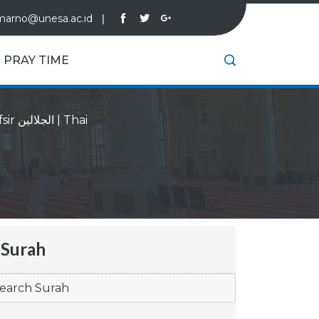
marno@unesa.ac.id
❘
PRAY TIME
Tafsir الجلالين
|
Thai
Surah