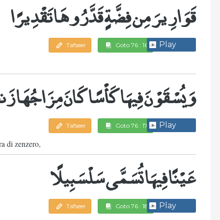
قَوَارِيرَ مِن فِضَّةٍ قَدَّرُوهَا تَقْدِيرًا
Play
Tafseer
Goto 76 : 16
وَيُسْقَوْنَ فِيهَا كَأْسًا كَانَ مِزَاجُهَا زَن
Play
Tafseer
Goto 76 : 17
a di zenzero,
عَيْنًا فِيهَا تُسَمَّى سَلْسَبِيلًا
Play
Tafseer
Goto 76 : 18