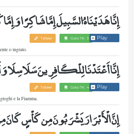
إِنَّا هَدَيْنَاهُ السَّبِيلَ إِمَّا شَاكِرًا وَإِمَّا
Play
Tafseer
Goto 76 : 3
ente o ingrato.
إِنَّا أَعْتَدْنَا لِلْكَافِرِينَ سَلَاسِلَا وَأ
Play
Tafseer
Goto 76 : 4
, gioghi e la Fiamma.
إِنَّ الْأَبْرَارَ يَشْرَبُونَ مِن كَأْسٍ كَانَ 