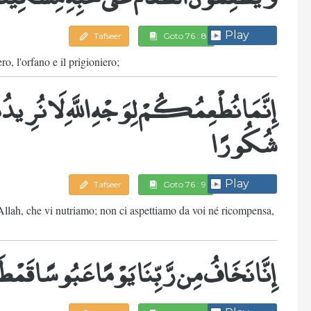
Play
Tafseer
Goto 76 : 8
ro, l'orfano e il prigioniero;
إِنَّمَا نُطْعِمُكُمْ لِوَجْهِ اللَّهِ لَا نُر
شُكُورًا
Play
Tafseer
Goto 76 : 9
i Allah, che vi nutriamo; non ci aspettiamo da voi né ricompensa,
إِنَّا نَخَافُ مِن رَّبِّنَا يَوْمًا عَبُوسًا قَمْ