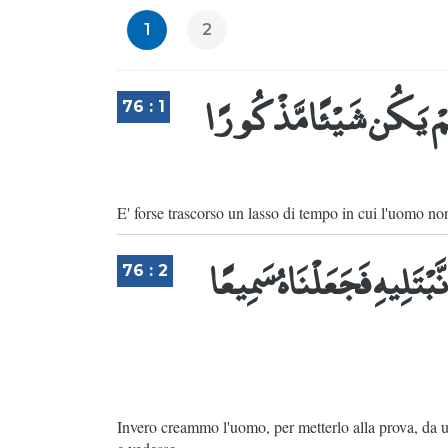
1
2
لَمْ يَكُن شَيْئًا مَّذْكُورًا
76 : 1
E' forse trascorso un lasso di tempo in cui l'uomo n
بْتَلِيهِ فَجَعَلْنَاهُ سَمِيعًا
76 : 2
Invero creammo l'uomo, per metterlo alla prova, da u