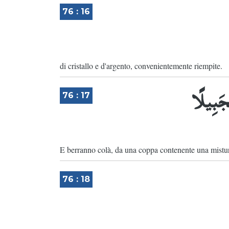
76 : 16
di cristallo e d'argento, convenientemente riempite.
جَبِيلًا
76 : 17
E berranno colà, da una coppa contenente una mistur
76 : 18