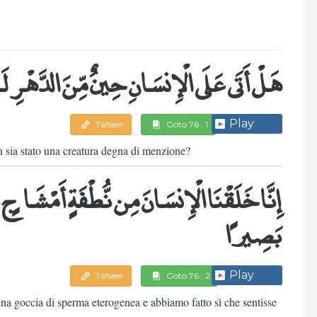
هَلْ أَتَى عَلَى الْإِنسَانِ حِينٌ مِّنَ الدَّهْرِ 
Play
Tafseer
Goto 76 : 1
on sia stato una creatura degna di menzione?
إِنَّا خَلَقْنَا الْإِنسَانَ مِن نُّطْفَةٍ أَمْشَاجٍ نَّ
بَصِيرًا
Play
Tafseer
Goto 76 : 2
na goccia di sperma eterogenea e abbiamo fatto sì che sentisse