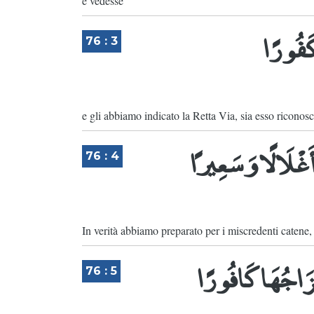
e vedesse
 كَفُورًا
76 : 3
e gli abbiamo indicato la Retta Via, sia esso riconosc
َغْلَالًا وَسَعِيرًا
76 : 4
In verità abbiamo preparato per i miscredenti catene
مِزَاجُهَا كَافُورًا
76 : 5