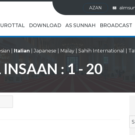
AZAN
alimsu
UROTTAL
DOWNLOAD
AS SUNNAH
BROADCAST
sian
|
Italian
|
Japanese
|
Malay
|
Sahih International
|
 INSAAN : 1 - 20