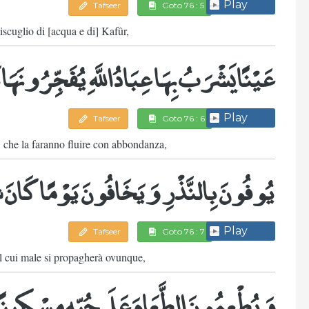
Play
Tafseer
Goto 76 : 5
iscuglio di [acqua e di] Kafûr,
عَيْنًا يَشْرَبُ بِهَا عِبَادُ اللَّهِ يُفَجِّرُونَهَا
Play
Tafseer
Goto 76 : 6
h, che la faranno fluire con abbondanza,
يُوفُونَ بِالنَّذْرِ وَيَخَافُونَ يَوْمًا كَانَ ش
Play
Tafseer
Goto 76 : 7
il cui male si propagherà ovunque,
وَيُطْعِمُونَ الطَّعَامَ عَلَى حُبِّهِ مِسْكِينً