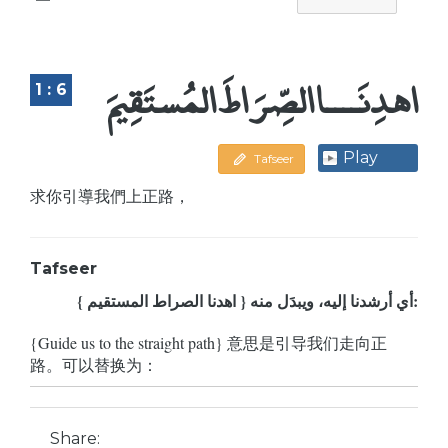
اهدِنَــــا الصِّرَاطَ المُستَقِيمَ
1 : 6
Play
Tafseer
求你引導我們上正路，
Tafseer
{ اهدنا الصراط المستقيم } أي أرشدنا إليه، ويبدَل منه:
{Guide us to the straight path} 意思是引导我们走向正
路。可以替换为：
Share: