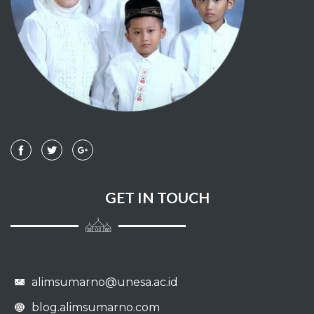
026 - ASY SYU'ARAA'
027 - AN NAML
028 - AL QASHASH
029 - AL 'ANKABUUT
030 - AR-RUUM
031 - LUQMAN
GET IN TOUCH
032 - AS SAJDAH
033 - AL AHZAB
alimsumarno@unesa.ac.id
034 - SABA'
blog.alimsumarno.com