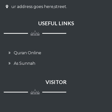
035 - FAATHIR
ur address goes here,street.
036 - YAA SIIN
USEFUL LINKS
037 - ASH SHAAFFAAT
038 - SHAAD
039 - AZ ZUMAR
Quran Online
040 - AL MU'MIN
As Sunnah
041 - FUSHSHILAT
VISITOR
042 - ASY SYUURA
043 - AZ ZUKHRUF
044 - AD DUKHAAN