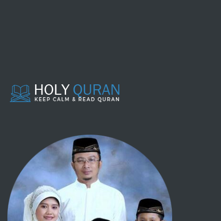
016 - AN NAHL
017 - AL ISRAA'
018 - AL KAHFI
019 - MARYAM
020 - THAAHAA
021 - AL ANBIYAA'
022 - AL HAJJ
023 - AL MU'MINUUN
024 - AN NUUR
025 - AL FURQAAN