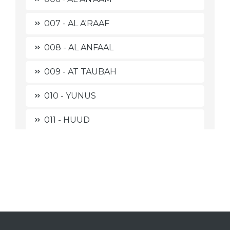
007 - AL A'RAAF
008 - AL ANFAAL
009 - AT TAUBAH
010 - YUNUS
011 - HUUD
012 - YUSUF
013 - AR RA'D
014 - IBRAHIM
015 - AL HIJR