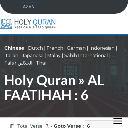
AZAN
Chinese
|
Dutch
|
French
|
German
|
Indonesian
|
Italian
|
Japanese
|
Malay
|
Sahih International
|
Tafsir الجلالين
|
Thai
Holy Quran » AL
FAATIHAH : 6
Total Verse : 7.
- Goto Verse :