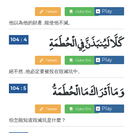
Play
Tafseer
Goto 104 : 3
他以為他的財產 ,能使他不滅。
كَلَّا لَيُنبَذَنَّ فِي الْحُطَمَةِ
104 : 4
Play
Tafseer
Goto 104 : 4
絕不然 ,他必定要被投在毀滅坑中。
وَمَا أَدْرَاكَ مَا الْحُطَمَةُ
104 : 5
Play
Tafseer
Goto 104 : 5
你怎能知道毀滅坑是什麼？