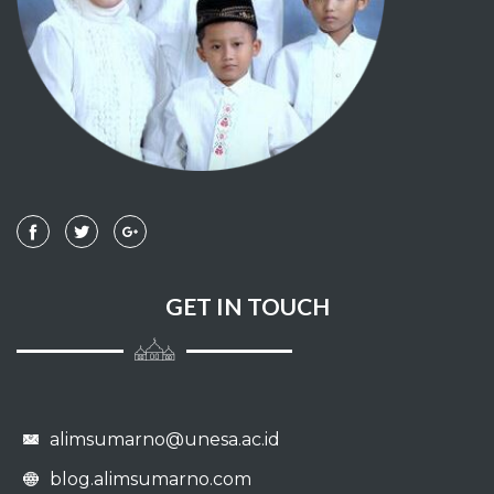
049 - AL HUJURAAT
050 - QAAF
051 - ADZ DZAARIYAAT
052 - ATH THUUR
053 - AN NAJM
054 - AL QAMAR
GET IN TOUCH
055 - AR RAHMAAN
056 - AL WAAQI'AH
alimsumarno@unesa.ac.id
057 - AL HADIID
blog.alimsumarno.com