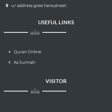
058 - AL MUJAADILAH
ur address goes here,street.
059 - AL HASYR
USEFUL LINKS
060 - AL MUMTAHANAH
061 - ASH SHAFF
062 - AL JUMU'AH
Quran Online
063 - AL MUNAAFIQUUN
As Sunnah
064 - AT TAGHAABUN
VISITOR
065 - ATH THALAAQ
066 - AT TAHRIM
067 - AL MULK