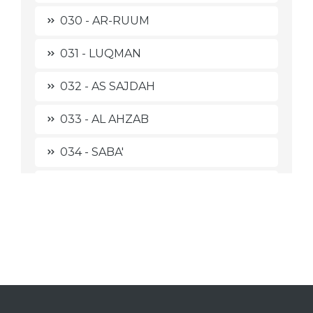
030 - AR-RUUM
031 - LUQMAN
032 - AS SAJDAH
033 - AL AHZAB
034 - SABA'
035 - FAATHIR
036 - YAA SIIN
037 - ASH SHAAFFAAT
038 - SHAAD