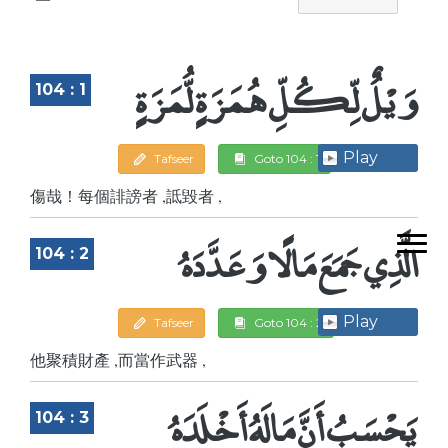
وَيْلٌ لِّكُلِّ هُمَزَةٍ لُّمَزَةٍ
104 : 1
Play
Tafseer
Goto 104 : 1
傷哉！每個誹謗者 ,詆毀者 ,
الَّذِي جَمَعَ مَالًا وَعَدَّدَهُ
104 : 2
Play
Tafseer
Goto 104 : 2
他聚積財產 ,而當作武器 ,
يَحْسَبُ أَنَّ مَالَهُ أَخْلَدَهُ
104 : 3