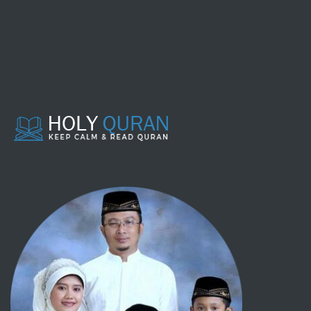
039 - AZ ZUMAR
040 - AL MU'MIN
041 - FUSHSHILAT
042 - ASY SYUURA
043 - AZ ZUKHRUF
044 - AD DUKHAAN
045 - AL JAATZIYAH
046 - AL AHQAAF
047 - MUHAMMAD
048 - AL FAT-H