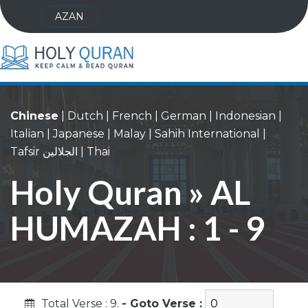
AZAN
Chinese
|
Dutch
|
French
|
German
|
Indonesian
|
Italian
|
Japanese
|
Malay
|
Sahih International
|
Tafsir الجلالين
|
Thai
Holy Quran » AL
HUMAZAH : 1 - 9
Total Verse : 9.
- Goto Verse :