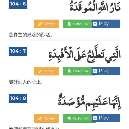
نَارُ اللَّهِ الْمُوقَدَةُ
104 : 6
Play
Tafseer
Goto 104 : 6
是真主的燃著的烈活。
الَّتِي تَطَّلِعُ عَلَى الْأَفْئِدَةِ
104 : 7
Play
Tafseer
Goto 104 : 7
能升到人的心上。
إِنَّهَا عَلَيْهِم مُّؤْصَدَةٌ
104 : 8
Play
Tafseer
Goto 104 : 8
他們必定要被關在烈火中 ,