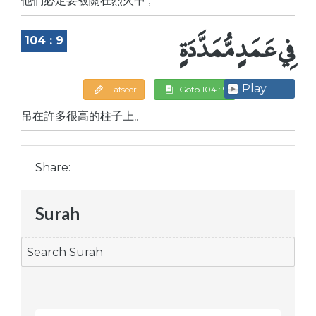
فِي عَمَدٍ مُّمَدَّدَةٍ
104 : 9
Play
Tafseer
Goto 104 : 9
吊在許多很高的柱子上。
Share:
Surah