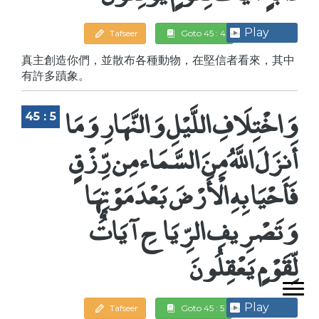
Play
Tafseer
Goto 45 : 4
真主創造你們，並散布各種動物，在堅信者看來，其中
有許多蹟象。
وَاخْتِلَافِ اللَّيْلِ وَالنَّهَارِ وَمَا
45 : 5
أَنزَلَ اللَّهُ مِنَ السَّمَاء مِن رِّزْقٍ
فَأَحْيَا بِهِ الْأَرْضَ بَعْدَ مَوْتِهَا
وَتَصْرِيفِ الرِّيَاحِ آيَاتٌ
لِّقَوْمٍ يَعْقِلُونَ
Play
Tafseer
Goto 45 : 5