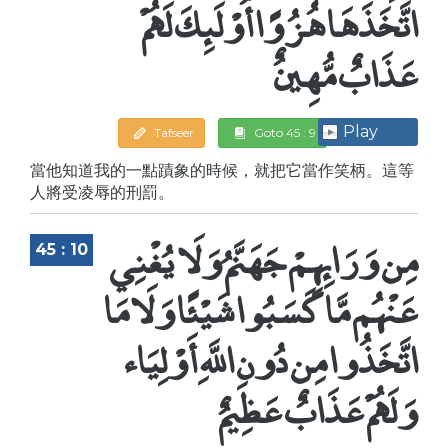
اتَّخَذَهَا هُزُوًا أُوْلَئِكَ لَهُمْ
عَذَابٌ مُّهِينٌ
Play
Tafseer
Goto 45 : 9
當他知道我的一點蹟象的時候，就把它當作笑柄。這等
人將受凌辱的刑罰。
مِن وَرَائِهِمْ جَهَنَّمُ وَلَا يُغْنِي
45 : 10
عَنْهُم مَّا كَسَبُوا شَيْئًا وَلَا مَا
اتَّخَذُوا مِن دُونِ اللَّهِ أَوْلِيَاء
وَلَهُمْ عَذَابٌ عَظِيمٌ