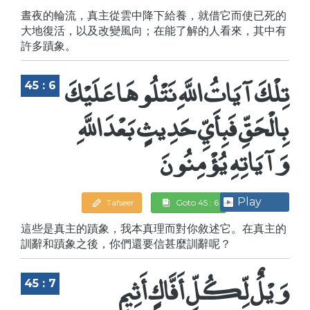
晝夜的輪流，真主從雲中降下給養，就借它而使已死的
大地復活，以及改變風向；在能了解的人看來，其中有
許多蹟象。
تِلْكَ آيَاتُ اللَّهِ نَتْلُوهَا عَلَيْكَ
45 : 6
بِالْحَقِّ فَبِأَيِّ حَدِيثٍ بَعْدَ اللَّهِ
وَآيَاتِهِ يُؤْمِنُونَ
Play
Tafseer
Goto 45 : 6
這些是真主的蹟象，我本真理而對你敘述它。在真主的
訓辭和蹟象之後，你們還要信甚麼訓辭呢？
وَيْلٌ لِّكُلِّ أَفَّاكٍ أَثِيمٍ
45 : 7