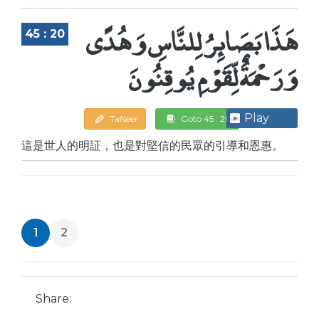
هَذَا بَصَائِرُ لِلنَّاسِ وَهُدًى
45 : 20
وَرَحْمَةٌ لِّقَوْمِ يُوقِنُونَ
Play
Tafseer
Goto 45 : 20
這是世人的明証，也是對堅信的民眾的引導和恩惠。
1
2
Share: