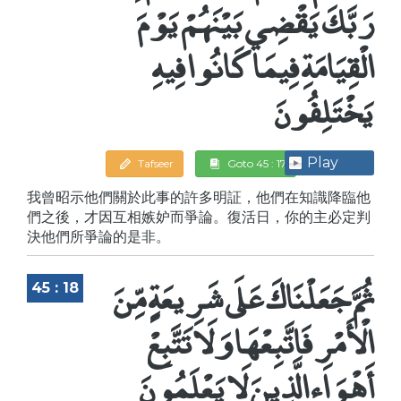
رَبَّكَ يَقْضِي بَيْنَهُمْ يَوْمَ
الْقِيَامَةِ فِيمَا كَانُوا فِيهِ
يَخْتَلِفُونَ
Play
Tafseer
Goto 45 : 17
我曾昭示他們關於此事的許多明証，他們在知識降臨他
們之後，才因互相嫉妒而爭論。復活日，你的主必定判
決他們所爭論的是非。
ثُمَّ جَعَلْنَاكَ عَلَى شَرِيعَةٍ مِّنَ
45 : 18
الْأَمْرِ فَاتَّبِعْهَا وَلَا تَتَّبِعْ
أَهْوَاء الَّذِينَ لَا يَعْلَمُونَ