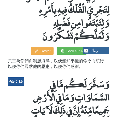
لِتَجْرِيَ الْفُلْكُ فِيهِ بِأَمْرِهِ
وَلِتَبْتَغُوا مِن فَضْلِهِ
وَلَعَلَّكُمْ تَشْكُرُونَ
Play
Tafseer
Goto 45 : 12
真主為你們而制服海洋，以便船舶奉他的命令而航行，
以便你們尋求他的恩惠，以便你們感謝。
وَسَخَّرَ لَكُم مَّا فِي
45 : 13
السَّمَاوَاتِ وَمَا فِي الْأَرْضِ
جَمِيعًا مِّنْهُ إِنَّ فِي ذَلِكَ لَآيَاتٍ