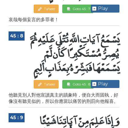
Play
Tafseer
Goto 45 : 7
哀哉每個妄言的多罪者！
يَسْمَعُ آيَاتِ اللَّهِ تُتْلَى عَلَيْهِ ثُمَّ
45 : 8
يُصِرُّ مُسْتَكْبِرًا كَأَن لَّمْ
يَسْمَعْهَا فَبَشِّرْهُ بِعَذَابٍ أَلِيمٍ
Play
Tafseer
Goto 45 : 8
他聽見別人對他宣讀真主的蹟象時，便自大而固執，好
像沒有聽見似的，所以你應當以痛苦的刑罰向他報喜。
وَإِذَا عَلِمَ مِنْ آيَاتِنَا شَيْئًا
45 : 9