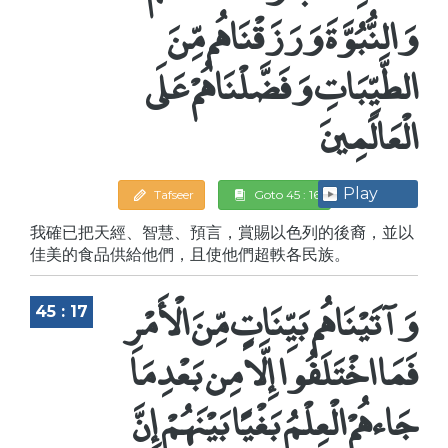
وَالنُّبُوَّةَ وَرَزَقْنَاهُم مِّنَ
الطَّيِّبَاتِ وَفَضَّلْنَاهُمْ عَلَى
الْعَالَمِينَ
Play
Tafseer
Goto 45 : 16
我確已把天經、智慧、預言，賞賜以色列的後裔，並以
佳美的食品供給他們，且使他們超軼各民族。
وَآتَيْنَاهُم بَيِّنَاتٍ مِّنَ الْأَمْرِ
45 : 17
فَمَا اخْتَلَفُوا إِلَّا مِن بَعْدِ مَا
جَاءهُمْ الْعِلْمُ بَغْيًا بَيْنَهُمْ إِنَّ