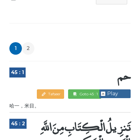
1
2
حم
45 : 1
Play
Tafseer
Goto 45 : 1
哈一，米目。
تَنزِيلُ الْكِتَابِ مِنَ اللَّهِ
45 : 2