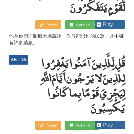
لَّقَوْمٍ يَتَفَكَّرُونَ
Play
Tafseer
Goto 45 : 13
他為你們而制服天地萬物，對於能思維的民眾，此中確
有許多蹟象。
قُل لِّلَّذِينَ آمَنُوا يَغْفِرُوا
45 : 14
لِلَّذِينَ لا يَرْجُون أَيَّامَ اللَّهِ
لِيَجْزِيَ قَوْمًا بِما كَانُوا
يَكْسِبُونَ
Play
Tafseer
Goto 45 : 14