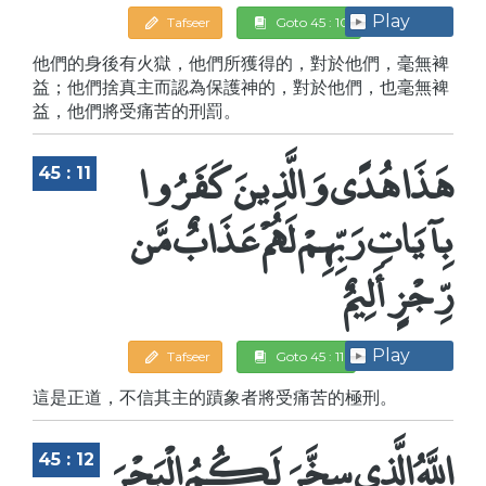
Play
Tafseer
Goto 45 : 10
他們的身後有火獄，他們所獲得的，對於他們，毫無裨
益；他們捨真主而認為保護神的，對於他們，也毫無裨
益，他們將受痛苦的刑罰。
هَذَا هُدًى وَالَّذِينَ كَفَرُوا
45 : 11
بِآيَاتِ رَبِّهِمْ لَهُمْ عَذَابٌ مَّن
رِّجْزٍ أَلِيمٌ
Play
Tafseer
Goto 45 : 11
這是正道，不信其主的蹟象者將受痛苦的極刑。
اللَّهُ الَّذِي سخَّرَ لَكُمُ الْبَحْرَ
45 : 12