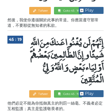
Play
Tafseer
Goto 45 : 18
然後，我使你遵循關於此事的常道。你應當遵守那常
道，不要順從無知者的私欲。
إِنَّهُمْ لَن يُغْنُوا عَنكَ مِنَ اللَّهِ
45 : 19
شَيئًا وإِنَّ الظَّالِمِينَ بَعْضُهُمْ
أَوْلِيَاء بَعْضٍ وَاللَّهُ وَلِيُّ
الْمُتَّقِينَ
Play
Tafseer
Goto 45 : 19
他們必定不能為你抵御真主的刑罰一絲毫。不義者必定
互相監護；真主是監護敬畏者的。