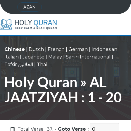
AZAN
Chinese
|
Dutch
|
French
|
German
|
Indonesian
|
Italian
|
Japanese
|
Malay
|
Sahih International
|
Tafsir الجلالين
|
Thai
Holy Quran » AL
JAATZIYAH : 1 - 20
Total Verse : 37.
- Goto Verse :