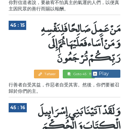
你對信道者說，要赦宥不怕真主的氣運的人們，以便真
主因民眾的善行而賜以報酬。
مَنْ عَمِلَ صَالِحًا فَلِنَفْسِهِ
45 : 15
وَمَنْ أَسَاء فَعَلَيْهَا ثُمَّ إِلَى
رَبِّكُمْ تُرْجَعُونَ
Play
Tafseer
Goto 45 : 15
行善者自受其益，作惡者自受其害。然後，你們要被召
歸於你們的主。
وَلَقَدْ آتَيْنَا بَنِي إِسْرَائِيلَ
45 : 16
الْكِتَابَ وَالْحُكْمَ