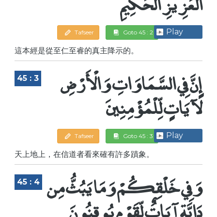
الْعَزِيزِ الْحَكِيمِ
Play
Tafseer
Goto 45 : 2
這本經是從至仁至睿的真主降示的。
إِنَّ فِي السَّمَاوَاتِ وَالْأَرْضِ
45 : 3
لَآيَاتٍ لِّلْمُؤْمِنِينَ
Play
Tafseer
Goto 45 : 3
天上地上，在信道者看來確有許多蹟象。
وَفِي خَلْقِكُمْ وَمَا يَبُثُّ مِن
45 : 4
دَابَّةٍ آيَاتٌ لِّقَوْمٍ يُوقِنُونَ