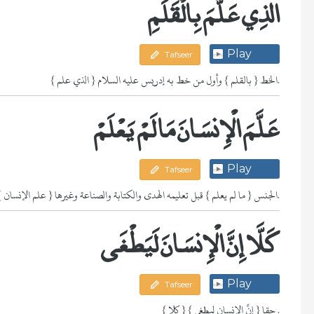
الَّذِي عَلَّمَ بِالْقَلَمِ
Play
Tafseer
{ الذي علم } الخط { بالقلم } وأول من خط به إدريس عليه السلام.
عَلَّمَ الْإِنسَانَ مَا لَمْ يَعْلَمْ
Play
Tafseer
{ علم الإنسان } الجنس { ما لم يعلم } قبل تعليمه الهدى والكتابة والصناعة وغيرها.
كَلَّا إِنَّ الْإِنسَانَ لَيَطْغَى
Play
Tafseer
{ كلا } حقا { إنَّ الإنسان ليطغى } .