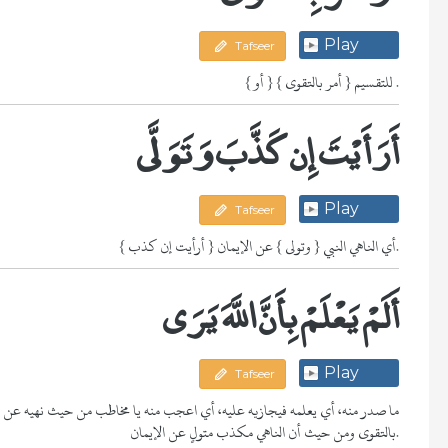
Play
Tafseer
{ أو } للتقسيم { أمر بالتقوى } .
أَرَأَيْتَ إِن كَذَّبَ وَتَوَلَّى
Play
Tafseer
{ أرأيت إن كذب } أي الناهي النبي { وتولى } عن الإيمان.
أَلَمْ يَعْلَمْ بِأَنَّ اللَّهَ يَرَى
Play
Tafseer
بالتقوى ومن حيث أن الناهي مكذب متولٍ عن الإيمان.