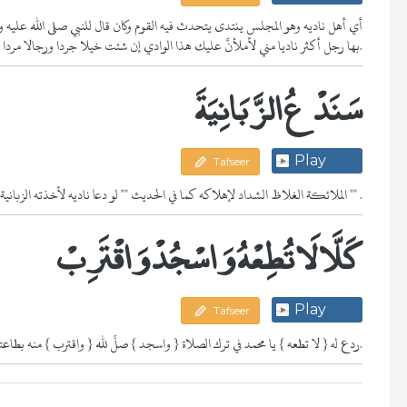
بها رجل أكثر ناديا مني لأملأنَّ عليك هذا الوادي إن شئت خيلا جردا ورجالا مردا.
سَنَدْعُ الزَّبَانِيَةَ
Play
Tafseer
( سندع الزبانية ) الملائكة الغلاظ الشداد لإهلاكه كما في الحديث "" لو دعا ناديه لأخذته الزبانية عيانا "" .
كَلَّا لَا تُطِعْهُ وَاسْجُدْ وَاقْتَرِبْ
Play
Tafseer
{ كلا } ردع له { لا تطعه } يا محمد في ترك الصلاة { واسجد } صلِّ لله { واقترب } منه بطاعته.