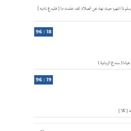
{ فليدع ناديه } أي أهل ناديه وهو المجلس ينتدى يتحدث فيه القوم وكان قال للنبي صلى الله عليه وسلم لما انتهره حيث نهاه عن الصلاة: لقد علمت ما
96 : 18
96 : 19