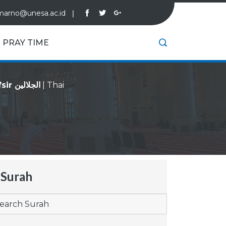
marno@unesa.ac.id
❘
PRAY TIME
Tafsir الجلالين
|
Thai
Surah