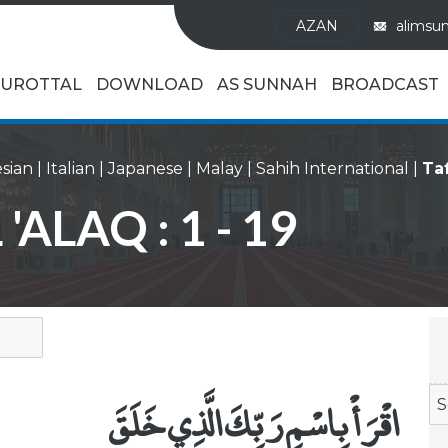
AZAN
alimsu
UROTTAL
DOWNLOAD
AS SUNNAH
BROADCAST
sian
|
Italian
|
Japanese
|
Malay
|
Sahih International
|
'ALAQ : 1 - 19
اقْرَأْ بِاسْمِ رَبِّكَ الَّذِي خَلَقَ