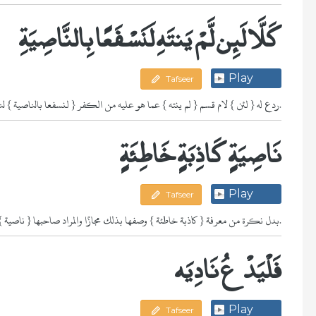
كَلَّا لَئِن لَّمْ يَنتَهِ لَنَسْفَعًا بِالنَّاصِيَةِ
Play
Tafseer
{ كلا } ردع له { لئن } لام قسم { لم ينته } عما هو عليه من الكفر { لنسفعا بالناصية } لنجرنَّ بناصيته غلى النار.
نَاصِيَةٍ كَاذِبَةٍ خَاطِئَةٍ
Play
Tafseer
{ ناصية } بدل نكرة من معرفة { كاذبة خاطئة } وصفها بذلك مجازًا والمراد صاحبها.
فَلْيَدْعُ نَادِيَه
Play
Tafseer