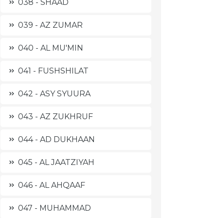
038 - SHAAD
039 - AZ ZUMAR
040 - AL MU'MIN
041 - FUSHSHILAT
042 - ASY SYUURA
043 - AZ ZUKHRUF
044 - AD DUKHAAN
045 - AL JAATZIYAH
046 - AL AHQAAF
047 - MUHAMMAD