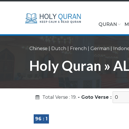
QURAN
M
Chinese
|
Dutch
|
French
|
German
|
Indone
Holy Quran » AL 
Total Verse : 19.
- Goto Verse :
96 : 1