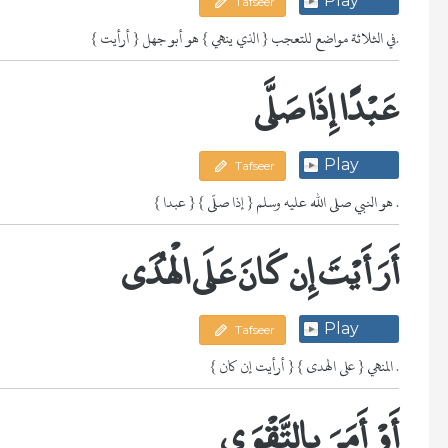
Play
Tafseer
{ أرأيت } في الثلاثة مواضع للتعجب { الذي ينهي } هو أبو جهل.
عَبْدًا إِذَا صَلَّى
Play
Tafseer
{ عبدا } هو النبي صلى الله عليه وسلم { إذا صلّى } .
أَرَأَيْتَ إِن كَانَ عَلَى الْهُدَى
Play
Tafseer
{ أرأيت إن كان } المنهي { على الهدى } .
أَوْ أَمَرَ بِالتَّقْوَى