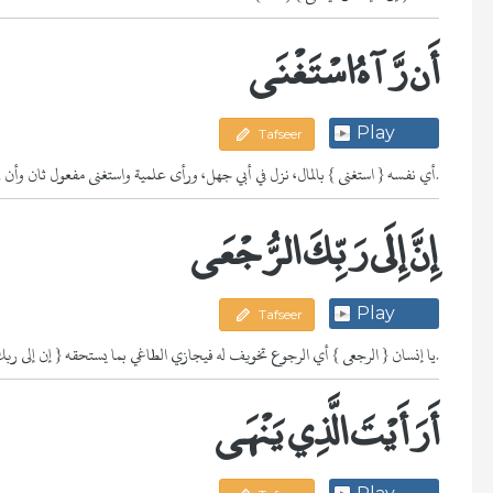
أَن رَّآهُ اسْتَغْنَى
Play
Tafseer
{ أن رآه } أي نفسه { استغنى } بالمال، نزل في أبي جهل، ورأى علمية واستغنى مفعول ثان وأن رآه مفعول له.
إِنَّ إِلَى رَبِّكَ الرُّجْعَى
Play
Tafseer
{ إن إلى ربك } يا إنسان { الرجعى } أي الرجوع تخويف له فيجازي الطاغي بما يستحقه.
أَرَأَيْتَ الَّذِي يَنْهَى