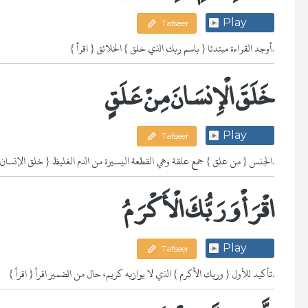
Play
Tafseer
{ اقرأ } أوجد القراءة مبتدئا { باسم ربك الذي خلق } الخلائق.
خَلَقَ الْإِنسَانَ مِنْ عَلَقٍ
Play
Tafseer
{ خلق الإنسان } الجنس { من علق } جمع علقة وهي القطعة اليسيرة من الدم الغليظ.
اقْرَأْ وَرَبُّكَ الْأَكْرَمُ
Play
Tafseer
{ اقرأ } تأكيد للأول { وربك الأكرم } الذي لا يوازيه كريم، حال من الضمير اقرأ.