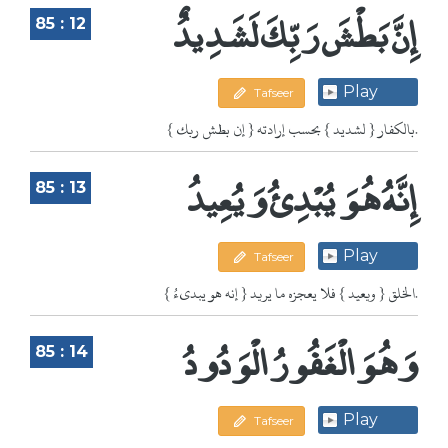
إِنَّ بَطْشَ رَبِّكَ لَشَدِيدٌ
85 : 12
Play
Tafseer
{ إن بطش ربك } بالكفار { لشديد } بحسب إرادته.
إِنَّهُ هُوَ يُبْدِئُ وَيُعِيدُ
85 : 13
Play
Tafseer
{ إنه هو يبدىءُ } الخلق { ويعيد } فلا يعجزه ما يريد.
وَهُوَ الْغَفُورُ الْوَدُودُ
85 : 14
Play
Tafseer