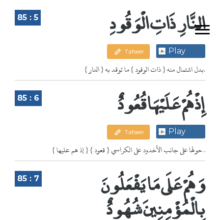
النَّارِ ذَاتِ الْوَقُودِ
85 : 5
Play
Tafseer
{ النار } بدل اشتمال منه { ذات الوقود } ما توقد به.
إِذْ هُمْ عَلَيْهَا قُعُودٌ
85 : 6
Play
Tafseer
{ إذ هم عليها } حولها على جانب الأخدود على الكراسي { قعود } .
وَهُمْ عَلَى مَا يَفْعَلُونَ
85 : 7
بِالْمُؤْمِنِينَ شُهُودٌ