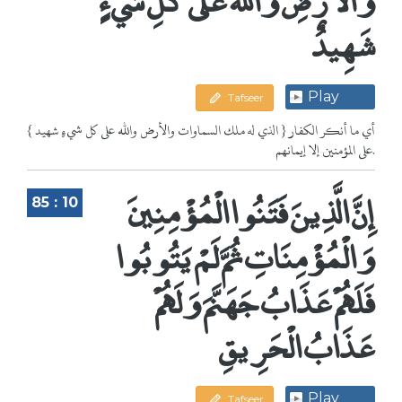
شَهِيدٌ
Play
Tafseer
{ الذي له ملك السماوات والأرض والله على كل شيءٍ شهيد } أي ما أنكر الكفار
على المؤمنين إلا إيمانهم.
إِنَّ الَّذِينَ فَتَنُوا الْمُؤْمِنِينَ
85 : 10
وَالْمُؤْمِنَاتِ ثُمَّ لَمْ يَتُوبُوا
فَلَهُمْ عَذَابُ جَهَنَّمَ وَلَهُمْ
عَذَابُ الْحَرِيقِ
Play
Tafseer