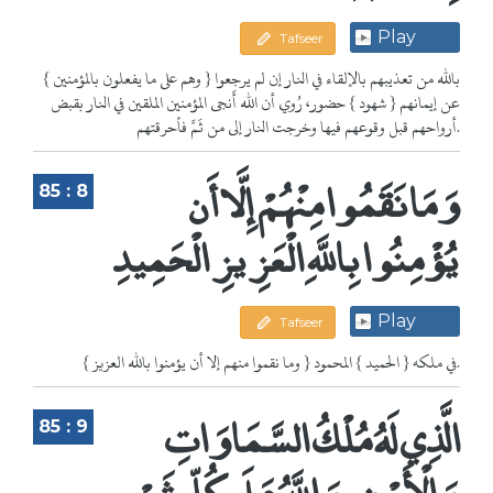
Play
Tafseer
{ وهم على ما يفعلون بالمؤمنين } بالله من تعذيبهم بالإلقاء في النار إن لم يرجعوا
عن إيمانهم { شهود } حضور، رُوي أن الله أَنجى المؤمنين الملقين في النار بقبض
أرواحهم قبل وقوعهم فيها وخرجت النار إلى من ثَمَّ فأحرقتهم.
وَمَا نَقَمُوا مِنْهُمْ إِلَّا أَن
85 : 8
يُؤْمِنُوا بِاللَّهِ الْعَزِيزِ الْحَمِيدِ
Play
Tafseer
{ وما نقموا منهم إلا أن يؤمنوا بالله العزيز } في ملكه { الحميد } المحمود.
الَّذِي لَهُ مُلْكُ السَّمَاوَاتِ
85 : 9
وَالْأَرْضِ وَاللَّهُ عَلَى كُلِّ شَيْءٍ