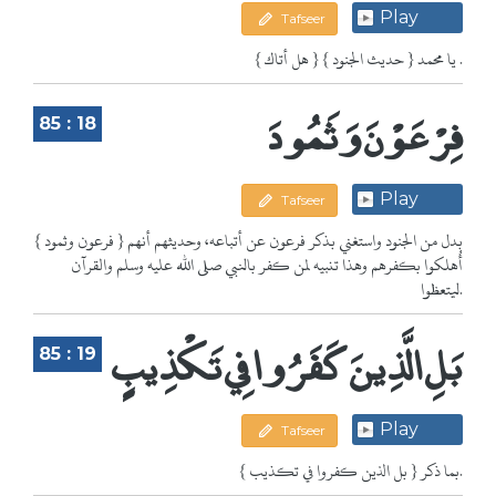
Play
Tafseer
{ هل أتاك } يا محمد { حديث الجنود } .
فِرْعَوْنَ وَثَمُودَ
85 : 18
Play
Tafseer
{ فرعون وثمود } بدل من الجنود واستغني بذكر فرعون عن أتباعه، وحديثهم أنهم
أُهلكوا بكفرهم وهذا تنبيه لمن كفر بالنبي صلى الله عليه وسلم والقرآن
ليتعظوا.
بَلِ الَّذِينَ كَفَرُوا فِي تَكْذِيبٍ
85 : 19
Play
Tafseer
{ بل الذين كفروا في تكذيب } بما ذكر.