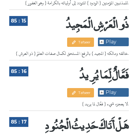
{ وهو الغفور } للمذنبين المؤمنين { الودود } المتودد إلى أوليائه بالكرامة.
ذُو الْعَرْشِ الْمَجِيدُ
85 : 15
Play
Tafseer
{ ذو العرش } خالقه ومالكه { المجيد } بالرفع: المستحق لكمال صفات العلوّ.
فَعَّالٌ لِّمَا يُرِيدُ
85 : 16
Play
Tafseer
{ فعَّال لما يريد } لا يعجزه شيء.
هَلْ أَتَاكَ حَدِيثُ الْجُنُودِ
85 : 17