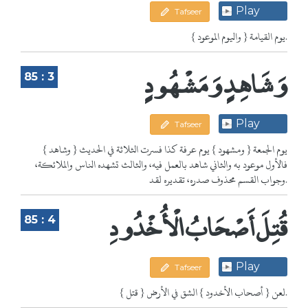
Play
Tafseer
{ واليوم الموعود } يوم القيامة.
وَشَاهِدٍ وَمَشْهُودٍ
85 : 3
Play
Tafseer
{ وشاهد } يوم الجمعة { ومشهود } يوم عرفة كذا فسرت الثلاثة في الحديث
فالأول موعود به والثاني شاهد بالعمل فيه، والثالث تشهده الناس والملائكة،
وجواب القسم محذوف صدره، تقديره لقد.
قُتِلَ أَصْحَابُ الْأُخْدُودِ
85 : 4
Play
Tafseer
{ قتل } لعن { أصحاب الأخدود } الشق في الأرض.