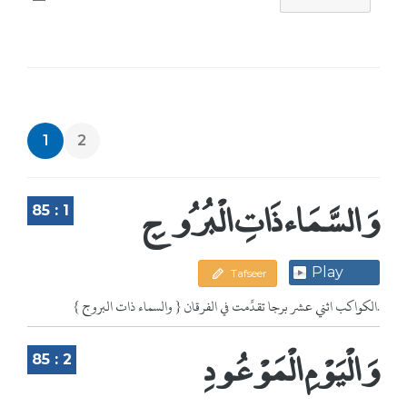
1
2
وَالسَّمَاء ذَاتِ الْبُرُوجِ
85 : 1
Play
Tafseer
{ والسماء ذات البروج } الكواكب اثني عشر برجا تقدَّمت في الفرقان.
وَالْيَوْمِ الْمَوْعُودِ
85 : 2