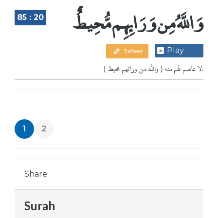
وَاللَّهُ مِن وَرَائِهِم مُّحِيطٌ
85 : 20
Play
Tafseer
{ والله من ورائهم محيط } لا عاصم لهم منه.
1
2
Share:
Surah