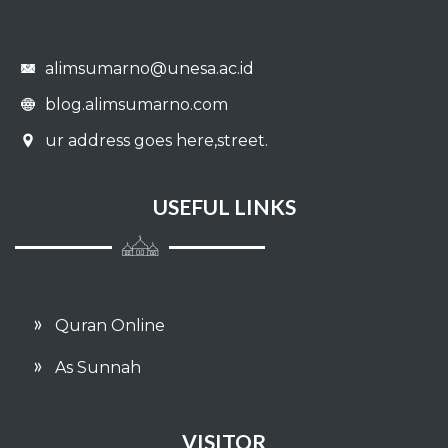
alimsumarno@unesa.ac.id
blog.alimsumarno.com
ur address goes here,street.
USEFUL LINKS
Quran Online
As Sunnah
VISITOR