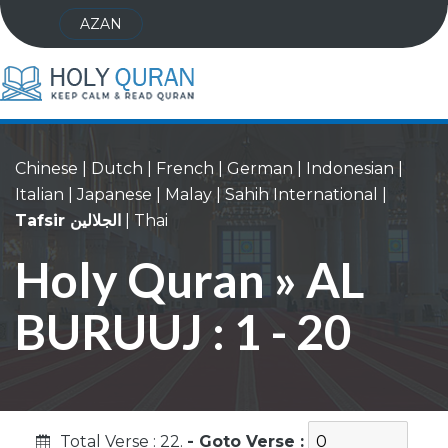
AZAN
Chinese
|
Dutch
|
French
|
German
|
Indonesian
|
Italian
|
Japanese
|
Malay
|
Sahih International
|
Thai
|
Tafsir الجلالين
Holy Quran » AL
BURUUJ : 1 - 20
Total Verse : 22.
- Goto Verse :