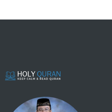
104 - AL HUMAZAH
105 - AL FIIL
106 - QURAISY
107 - AL MAA'UUN
108 - AL KAUTSAR
109 - AL KAAFIRUUN
110 - AL NASHR
111 - AL LAHAB
112 - AL IKHLASH