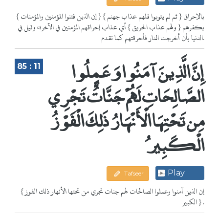
{ إن الذين فتنوا المؤمنين والمؤمنات } بالإحراق { ثم لم يتوبوا فلهم عذاب جهنم }
بكفرهم { ولهم عذاب الحريق } أي عذاب إحراقهم المؤمنين في الآخرة، وقيل في
الدنيا بأن أخرجت النار فأحرقتهم كما تقدم.
إِنَّ الَّذِينَ آمَنُوا وَعَمِلُوا
85 : 11
الصَّالِحَاتِ لَهُمْ جَنَّاتٌ تَجْرِي
مِن تَحْتِهَا الْأَنْهَارُ ذَلِكَ الْفَوْزُ
الْكَبِيرُ
Play
Tafseer
{ إن الذين آمنوا وعملوا الصالحات لهم جنات تجري من تحتها الأنهار ذلك الفوز
الكبير } .