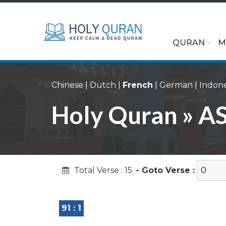
QURAN
M
Chinese
|
Dutch
|
French
|
German
|
Indone
Holy Quran » AS
Total Verse : 15.
- Goto Verse :
91 : 1