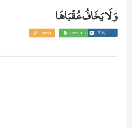
وَلَا يَخَافُ عُقْبَاهَا
Play
Tafseer
Goto 91 : 15