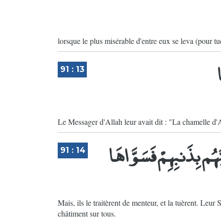
lorsque le plus misérable d'entre eux se leva (pour tu
ا
91 : 13
Le Messager d'Allah leur avait dit : "La chamelle d'A
ُّهُم بِذَنبِهِمْ فَسَوَّاهَا
91 : 14
Mais, ils le traitèrent de menteur, et la tuèrent. Leur
châtiment sur tous.