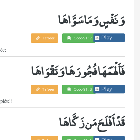
وَنَفْسٍ وَمَا سَوَّاهَا
Play
Tafseer
Goto 91 : 7
ée;
فَأَلْهَمَهَا فُجُورَهَا وَتَقْوَاهَا
Play
Tafseer
Goto 91 : 8
piété !
قَدْ أَفْلَحَ مَن زَكَّاهَا