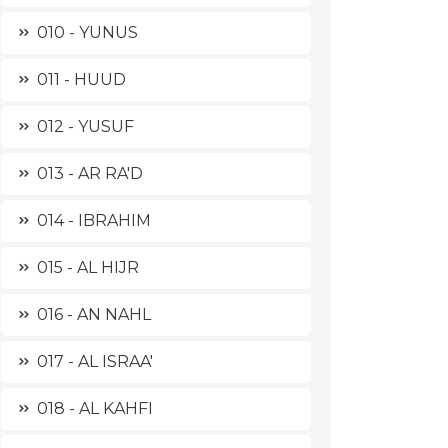
010 - YUNUS
011 - HUUD
012 - YUSUF
013 - AR RA'D
014 - IBRAHIM
015 - AL HIJR
016 - AN NAHL
017 - AL ISRAA'
018 - AL KAHFI