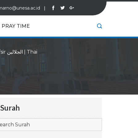
marno@unesa.ac.id
❘
PRAY TIME
Tafsir الجلالين
|
Thai
Surah