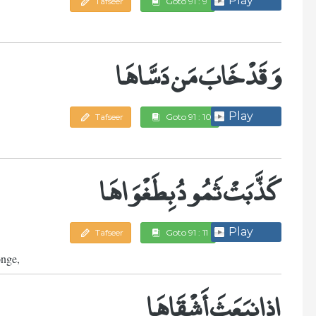
Play
Tafseer
Goto 91 : 9
وَقَدْ خَابَ مَن دَسَّاهَا
Play
Tafseer
Goto 91 : 10
كَذَّبَتْ ثَمُودُ بِطَغْوَاهَا
Play
Tafseer
Goto 91 : 11
onge,
إِذِ انبَعَثَ أَشْقَاهَا