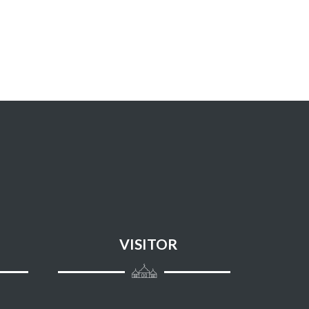
057 - AL HADIID
058 - AL MUJAADILAH
059 - AL HASYR
060 - AL MUMTAHANAH
061 - ASH SHAFF
062 - AL JUMU'AH
063 - AL MUNAAFIQUUN
064 - AT TAGHAABUN
VISITOR
065 - ATH THALAAQ
066 - AT TAHRIM