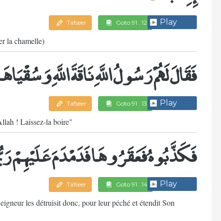
Play
Tafseer
Goto 91 : 12
er la chamelle)
فَقَالَ لَهُمْ رَسُولُ اللَّهِ نَاقَةَ اللَّهِ وَسُقْيَاهَ
Play
Tafseer
Goto 91 : 13
llah ! Laissez-la boire"
فَكَذَّبُوهُ فَعَقَرُوهَا فَدَمْدَمَ عَلَيْهِمْ رَب
Play
Tafseer
Goto 91 : 14
 Seigneur les détruisit donc, pour leur péché et étendit Son