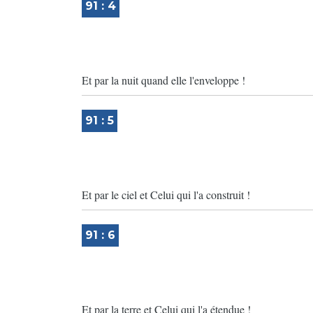
91 : 4
Et par la nuit quand elle l'enveloppe !
91 : 5
Et par le ciel et Celui qui l'a construit !
91 : 6
Et par la terre et Celui qui l'a étendue !