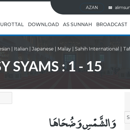
AZAN
alimsu
UROTTAL
DOWNLOAD
AS SUNNAH
BROADCAST
sian
|
Italian
|
Japanese
|
Malay
|
Sahih International
|
Y SYAMS : 1 - 15
وَالشَّمْسِ وَضُحَاهَا