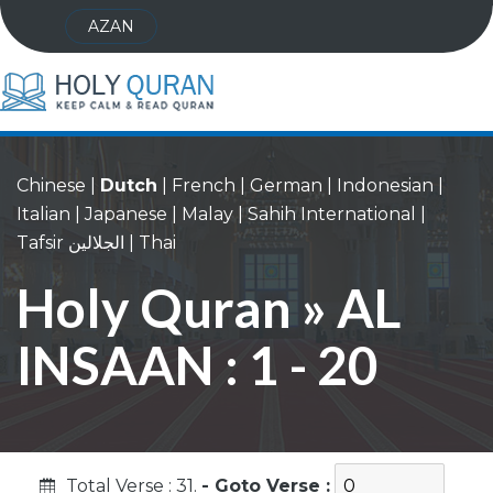
AZAN
Chinese
|
Dutch
|
French
|
German
|
Indonesian
|
Italian
|
Japanese
|
Malay
|
Sahih International
|
Tafsir الجلالين
|
Thai
Holy Quran » AL
INSAAN : 1 - 20
Total Verse : 31.
- Goto Verse :