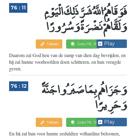
فَوَقَاهُمُ اللَّهُ شَرَّ ذَلِكَ الْيَوْمِ
76 : 11
وَلَقَّاهُمْ نَضْرَةً وَسُرُورًا
Play
Tafseer
Goto 76 : 11
Daarom zal God hen van de ramp van dien dag bevrijden, en
hij zal hunne voorhoofden doen schitteren, en hun vreugde
geven.
وَجَزَاهُم بِمَا صَبَرُوا جَنَّةً
76 : 12
وَحَرِيرًا
Play
Tafseer
Goto 76 : 12
En hij zal hun voor hunne geduldige volharding beloonen,