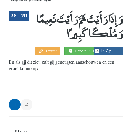
وَإِذَا رَأَيْتَ ثَمَّ رَأَيْتَ نَعِيمًا
76 : 20
وَمُلْكًا كَبِيرًا
Play
Tafseer
Goto 76 : 20
En als gij dit ziet, zult gij geneugten aanschouwen en een
groot koninkrijk.
1
2
Share: