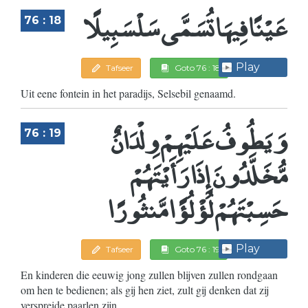
عَيْنًا فِيهَا تُسَمَّى سَلْسَبِيلًا
76 : 18
Play
Tafseer
Goto 76 : 18
Uit eene fontein in het paradijs, Selsebil genaamd.
وَيَطُوفُ عَلَيْهِمْ وِلْدَانٌ
76 : 19
مُّخَلَّدُونَ إِذَا رَأَيْتَهُمْ
حَسِبْتَهُمْ لُؤْلُؤًا مَّنثُورًا
Play
Tafseer
Goto 76 : 19
En kinderen die eeuwig jong zullen blijven zullen rondgaan
om hen te bedienen; als gij hen ziet, zult gij denken dat zij
verspreide paarlen zijn.