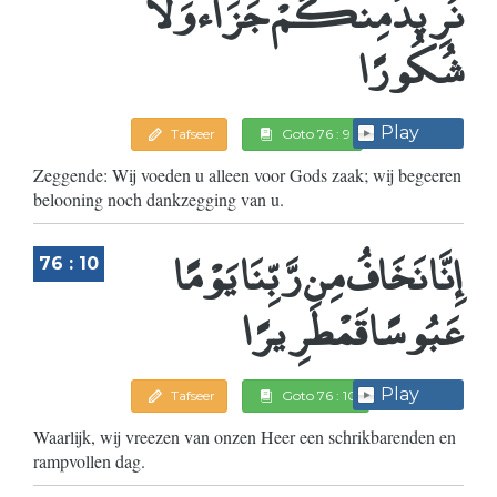
نُرِيدُ مِنكُمْ جَزَاء وَلَا
شُكُورًا
Play
Tafseer
Goto 76 : 9
Zeggende: Wij voeden u alleen voor Gods zaak; wij begeeren
belooning noch dankzegging van u.
إِنَّا نَخَافُ مِن رَّبِّنَا يَوْمًا
76 : 10
عَبُوسًا قَمْطَرِيرًا
Play
Tafseer
Goto 76 : 10
Waarlijk, wij vreezen van onzen Heer een schrikbarenden en
rampvollen dag.