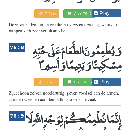
Play
Tafseer
Goto 76 : 7
Deze vervullen hunne gelofte en vreezen den dag, waarvan
rampen zich zeer ver uitstrekken.
وَيُطْعِمُونَ الطَّعَامَ عَلَى حُبِّهِ
76 : 8
مِسْكِينًا وَيَتِيمًا وَأَسِيرًا
Play
Tafseer
Goto 76 : 8
Zij, schoon zelven nooddruftig, geven voedsel aan de armen,
aan den wees en aan den balling voor zijne zaak.
إِنَّمَا نُطْعِمُكُمْ لِوَجْهِ اللَّهِ لَا
76 : 9