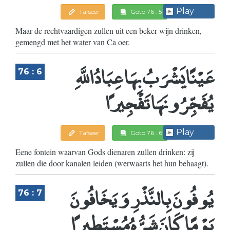
Play
Tafseer
Goto 76 : 5
Maar de rechtvaardigen zullen uit een beker wijn drinken,
gemengd met het water van Ca oer.
عَيْنًا يَشْرَبُ بِهَا عِبَادُ اللَّهِ
76 : 6
يُفَجِّرُونَهَا تَفْجِيرًا
Play
Tafseer
Goto 76 : 6
Eene fontein waarvan Gods dienaren zullen drinken: zij
zullen die door kanalen leiden (werwaarts het hun behaagt).
يُوفُونَ بِالنَّذْرِ وَيَخَافُونَ
76 : 7
يَوْمًا كَانَ شَرُّهُ مُسْتَطِيرًا