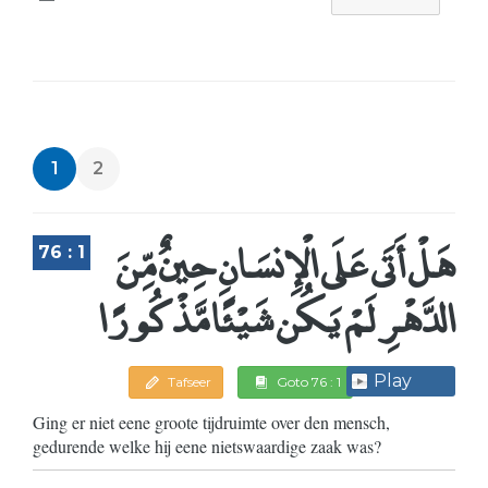
1
2
هَلْ أَتَى عَلَى الْإِنسَانِ حِينٌ مِّنَ
76 : 1
الدَّهْرِ لَمْ يَكُن شَيْئًا مَّذْكُورًا
Play
Tafseer
Goto 76 : 1
Ging er niet eene groote tijdruimte over den mensch,
gedurende welke hij eene nietswaardige zaak was?