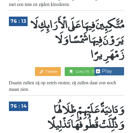
met een tuin en zijden kleederen.
مُتَّكِئِينَ فِيهَا عَلَى الْأَرَائِكِ لَا
76 : 13
يَرَوْنَ فِيهَا شَمْسًا وَلَا
زَمْهَرِيرًا
Play
Tafseer
Goto 76 : 13
Daarin zullen zij op zetels rusten; zij zullen daar zon noch
maan zien.
وَدَانِيَةً عَلَيْهِمْ ظِلَالُهَا
76 : 14
وَذُلِّلَتْ قُطُوفُهَا تَذْلِيلًا