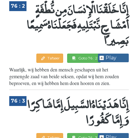
إِنَّا خَلَقْنَا الْإِنسَانَ مِن نُّطْفَةٍ
76 : 2
أَمْشَاجٍ نَّبْتَلِيهِ فَجَعَلْنَاهُ سَمِيعًا
بَصِيرًا
Play
Tafseer
Goto 76 : 2
Waarlijk, wij hebben den mensch geschapen uit het
gemengde zaad van beide seksen, opdat wij hem zouden
beproeven, en wij hebben hem doen hooren en zien.
إِنَّا هَدَيْنَاهُ السَّبِيلَ إِمَّا شَاكِرًا
76 : 3
وَإِمَّا كَفُورًا
Play
Tafseer
Goto 76 : 3