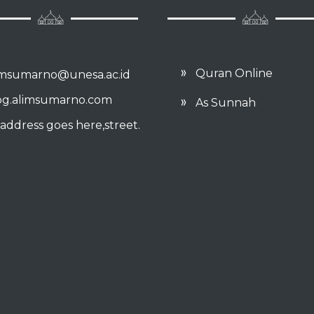
Quran Online
imsumarno@unesa.ac.id
og.alimsumarno.com
As Sunnah
address goes here,street.