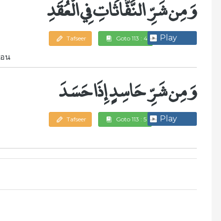
وَمِن شَرِّ النَّفَّاثَاتِ فِي الْعُقَدِ
Play
Tafseer
Goto 113 : 4
่อน
وَمِن شَرِّ حَاسِدٍ إِذَا حَسَدَ
Play
Tafseer
Goto 113 : 5