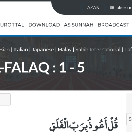
AZAN
alimsu
UROTTAL
DOWNLOAD
AS SUNNAH
BROADCAST
sian
|
Italian
|
Japanese
|
Malay
|
Sahih International
|
-FALAQ : 1 - 5
قُلْ أَعُوذُ بِرَبِّ الْفَلَقِ