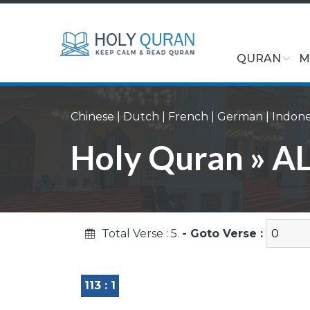
QURAN
M
Chinese
|
Dutch
|
French
|
German
|
Indone
Holy Quran » AL
Total Verse : 5.
- Goto Verse :
113 : 1