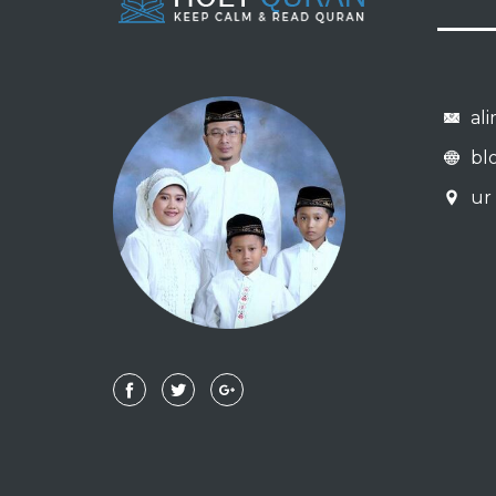
al
bl
ur 