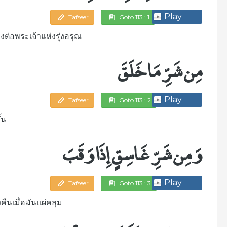
Play
Tafseer
Goto 113 : 1
ต่อพระเจ้าแห่งรุ่งอรุณ
مِن شَرِّ مَا خَلَقَ
Play
Tafseer
Goto 113 : 2
้น
وَمِن شَرِّ غَاسِقٍ إِذَا وَقَبَ
Play
Tafseer
Goto 113 : 3
นเมื่อมันแผ่คลุม