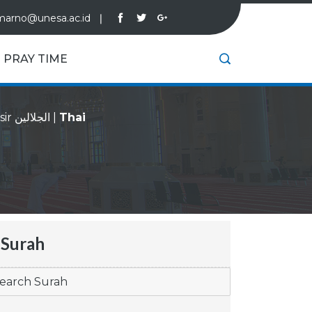
marno@unesa.ac.id
❘
PRAY TIME
Tafsir الجلالين
|
Thai
Surah