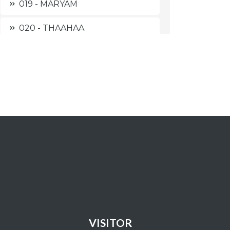
019 - MARYAM
020 - THAAHAA
021 - AL ANBIYAA'
022 - AL HAJJ
023 - AL MU'MINUUN
024 - AN NUUR
025 - AL FURQAAN
026 - ASY SYU'ARAA'
027 - AN NAML
028 - AL QASHASH
VISITOR