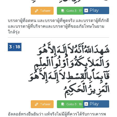
Play
Tafseer
Goto 3 : 17
บรรดาผู้ที่อดทน และบรรดาผู้ที่พูดจริง และบรรดาผู้ที่ภักดี
และบรรดาผู้ที่บริจาคและบรรดาผู้ที่ขออภัยโทษในยาม
ใกล้รุ่ง
شَهِدَ اللّهُ أَنَّهُ لاَ إِلَـهَ إِلاَّ هُوَ
3 : 18
وَالْمَلاَئِكَةُ وَأُوْلُواْ الْعِلْمِ
قَآئِمَاً بِالْقِسْطِ لاَ إِلَـهَ إِلاَّ هُوَ
الْعَزِيزُ الْحَكِيمُ
Play
Tafseer
Goto 3 : 18
อัลลอฮ์ทรงยืนยันว่า แท้จริงไม่มีผู้ที่ควรได้รับการเคารพ