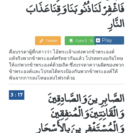
فَاغْفِرْ لَنَا ذُنُوبَنَا وَقِنَا عَذَابَ
النَّارِ
Play
Tafseer
Goto 3 : 16
คือบรรดาผู้ที่กล่าวว่า โอ้พระเจ้าแห่งพวกข้าพระองค์
แท้จริงพวกข้าพระองค์ศรัทธากันแล้ว โปรดทรงอภัยโทษ
ให้แก่พวกข้าพระองค์ด้วยเถิด ซึ่งบรรดาความผิดของพวก
ข้าพระองค์และโปรดได้ทรงป้องกันพวกข้าพระองค์ให้
พ้นจากการลงโทษแห่งไฟรกด้วย
الصَّابِرِينَ وَالصَّادِقِينَ
3 : 17
وَالْقَانِتِينَ وَالْمُنفِقِينَ
وَالْمُسْتَغْفِرِينَ بِالأَسْحَارِ