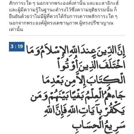
สักการะใด ๆ นอกจากพระองค์เท่านั้น และมะลาอิกะฮ์
และผู้มีความรู้ในฐานะดำรงไว้ซึ่งความยุติธรรมนั้น ก็
ยืนยันด้วยว่าไม่มีผู้ที่ควรได้รับการเคารพสักการะใด ๆ
นอกจากพระองค์ผู้ทรงเดชานุภาพ ผู้ทรงปรีชาญาณ
เท่านั้น
إِنَّ الدِّينَ عِندَ اللّهِ الإِسْلاَمُ وَمَا
3 : 19
اخْتَلَفَ الَّذِينَ أُوْتُواْ
الْكِتَابَ إِلاَّ مِن بَعْدِ مَا
جَاءهُمُ الْعِلْمُ بَغْيًا بَيْنَهُمْ وَمَن
يَكْفُرْ بِآيَاتِ اللّهِ فَإِنَّ اللّهِ
سَرِيعُ الْحِسَابِ