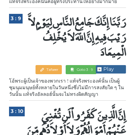
แท้จริงพระองค์นั้นคือผู้ทรงประทานให้อย่างมากมาย
رَبَّنَا إِنَّكَ جَامِعُ النَّاسِ لِيَوْمٍ لاَّ
3 : 9
رَيْبَ فِيهِ إِنَّ اللّهَ لاَ يُخْلِفُ
الْمِيعَادَ
Play
Tafseer
Goto 3 : 9
โอ้พระผู้เป็นเจ้าของพวกเรา ! แท้จริงพระองค์นั้น เป็นผู้
ชุมนุมมนุษย์ทั้งหลายในวันหนึ่งซึ่งไม่มีการสงสัยใด ๆ ใน
วันนั้น แท้จริงอัลลอฮ์นั้นจะไม่ทรงผิดสัญญา
إِنَّ الَّذِينَ كَفَرُواْ لَن تُغْنِيَ
3 : 10
عَنْهُمْ أَمْوَالُهُمْ وَلاَ أَوْلاَدُهُم مِّنَ