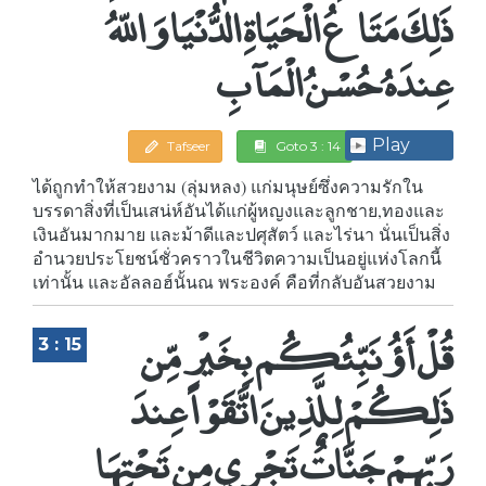
ذَلِكَ مَتَاعُ الْحَيَاةِ الدُّنْيَا وَاللّهُ
عِندَهُ حُسْنُ الْمَآبِ
Play
Tafseer
Goto 3 : 14
ได้ถูกทำให้สวยงาม (ลุ่มหลง) แก่มนุษย์ซึ่งความรักใน
บรรดาสิ่งที่เป็นเสน่ห์อันได้แก่ผู้หญงและลูกชาย,ทองและ
เงินอันมากมาย และม้าดีและปศุสัตว์ และไร่นา นั่นเป็นสิ่ง
อำนวยประโยชน์ชั่วคราวในชีวิตความเป็นอยู่แห่งโลกนี้
เท่านั้น และอัลลอฮ์นั้นณ พระองค์ คือที่กลับอันสวยงาม
قُلْ أَؤُنَبِّئُكُم بِخَيْرٍ مِّن
3 : 15
ذَلِكُمْ لِلَّذِينَ اتَّقَوْا عِندَ
رَبِّهِمْ جَنَّاتٌ تَجْرِي مِن تَحْتِهَا