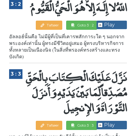
اللّهُ لا إِلَـهَ إِلاَّ هُوَ الْحَيُّ الْقَيُّومُ
3 : 2
Play
Tafseer
Goto 3 : 2
อัลลอฮ์นั้นคือ ไม่มีผู้ที่เป็นที่เคารพสักการะใด ๆ นอกจาก
พระองค์เท่านั้น ผู้ทรงมีชีวิตอยู่เสมอ ผู้ทรงบริหารกิจการ
ทั้งหลายเป็นเนืองนิจ (ในสิ่งที่พรองค์ทรงสร้างและทรง
บังเกิด)
نَزَّلَ عَلَيْكَ الْكِتَابَ بِالْحَقِّ
3 : 3
مُصَدِّقاً لِّمَا بَيْنَ يَدَيْهِ وَأَنزَلَ
التَّوْرَاةَ وَالإِنجِيلَ
Play
Tafseer
Goto 3 : 3