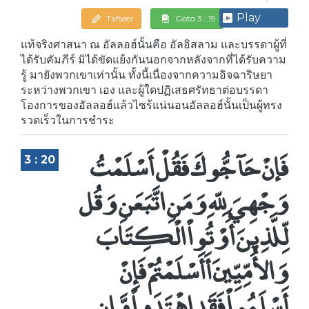
Play
Tafseer
Goto 3 : 19
แท้จริงศาสนา ณ อัลลอฮ์นั้นคือ อัลอิสลาม และบรรดาผู้ที่
ได้รับคัมภีร์ มิได้ขัดแย้งกันนอกจากหลังจากที่ได้รับความ
รู้ มายังพวกเขาเท่านั้น ทั้งนี้เนื่องจากความอิจฉาริษยา
ระหว่างพวกเขา เอง และผู้ใดปฏิเสธศรัทธาต่อบรรดา
โองการของอัลลอฮ์แล้วไซร้แน่นอนอัลลอฮ์นั้นเป็นผู้ทรง
รวดเร็วในการชำระ
فَإنْ حَآجُّوكَ فَقُلْ أَسْلَمْتُ
3 : 20
وَجْهِيَ لِلّهِ وَمَنِ اتَّبَعَنِ وَقُل
لِّلَّذِينَ أُوْتُواْ الْكِتَابَ
وَالأُمِّيِّينَ أَأَسْلَمْتُمْ فَإِنْ
أَسْلَمُواْ فَقَدِ اهْتَدَواْ وَّإِن