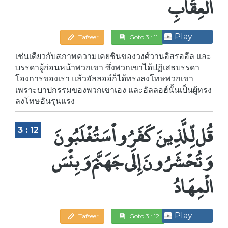
الْعِقَابِ
Play
Tafseer
Goto 3 : 11
เช่นเดียวกับสภาพความเคยชินของวงศ์วานอิสรออีล และ
บรรดาผู้ก่อนหน้าพวกเขา ซึ่งพวกเขาได้ปฏิเสธบรรดา
โองการของเรา แล้วอัลลอฮ์ก็ได้ทรงลงโทษพวกเขา
เพราะบาปกรรมของพวกเขาเอง และอัลลอฮ์นั้นเป็นผู้ทรง
ลงโทษอันรุนแรง
قُل لِّلَّذِينَ كَفَرُواْ سَتُغْلَبُونَ
3 : 12
وَتُحْشَرُونَ إِلَى جَهَنَّمَ وَبِئْسَ
الْمِهَادُ
Play
Tafseer
Goto 3 : 12