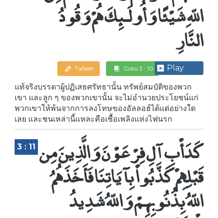
اللّهِ شَيْئًا وَأُولَـئِكَ هُمْ وَقُودُ
النَّارِ
Play
Tafseer
Goto 3 : 10
แท้จริงบรรดาผู้ปฏิเสธศรัทธานั้น ทรัพย์สมบัติของพวก
เขา และลูก ๆ ของพวกเขานั้น จะไม่อำนวยประโยชน์แก่
พวกเขาให้พ้นจากการลงโทษของอัลลอฮ์ได้แต่อย่างใด
เลย และชนเหล่านี้แหละคือเชื้อเพลิงแห่งไฟนรก
كَدَأْبِ آلِ فِرْعَوْنَ وَالَّذِينَ مِن
3 : 11
قَبْلِهِمْ كَذَّبُواْ بِآيَاتِنَا فَأَخَذَهُمُ
اللّهُ بِذُنُوبِهِمْ وَاللّهُ شَدِيدُ