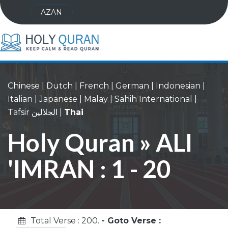
AZAN
Chinese
|
Dutch
|
French
|
German
|
Indonesian
|
Italian
|
Japanese
|
Malay
|
Sahih International
|
Tafsir الجلالين
|
Thai
Holy Quran » ALI
'IMRAN : 1 - 20
Total Verse : 200.
- Goto Verse :