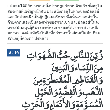
แน่นอนได้มีสัญญาณหนึ่งปรากฏแก่พวกเจ้าแล้ว ซึ่งอยู่ใน
สองฝ่ายที่เผชิญหน้ากัน ฝ่ายหนึ่งต่อสู้ในทางของอัลลอฮ์
และอีกฝ่ายหนึ่งเป็นผู้ปฏิเสธศรัทธา ซึ่งเห็นเขาเหล่านั้น
ด้วยตาตนเองเป็นสองเท่าของพวกเขา และอัลลอฮ์นั้นจะ
ทรงสนับสนุนผุ้ที่พระองค์ทรงประสงค์ด้วยการช่วยเหลือ
ของพระองค์ แท้จริงในสิ่งที่กล่าวมานั้นย่อมเป็นข้อเตือน
สติแก่ผู้มีดวงตา ทั้งหลาย
زُيِّنَ لِلنَّاسِ حُبُّ الشَّهَوَاتِ
3 : 14
مِنَ النِّسَاء وَالْبَنِينَ
وَالْقَنَاطِيرِ الْمُقَنطَرَةِ مِنَ
الذَّهَبِ وَالْفِضَّةِ وَالْخَيْلِ
الْمُسَوَّمَةِ وَالأَنْعَامِ وَالْحَرْثِ