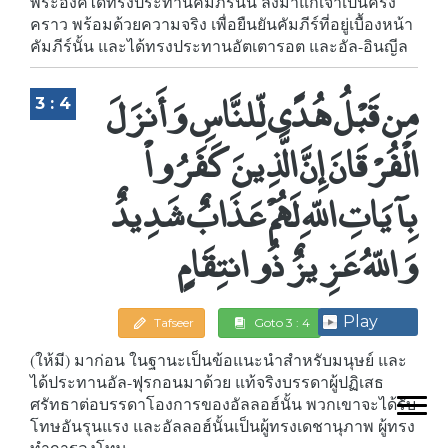
พระองค์ได้ทรงประทานคัมภีร์นั้น ลงมาแก่เจ้าเป็นครั้ง
คราว พร้อมด้วยความจริง เพื่อยืนยันคัมภีร์ที่อยู่เบื้องหน้า
คัมภีร์นั้น และได้ทรงประทานอัตเตารอต และอัล-อินญีล
مِن قَبْلُ هُدًى لِّلنَّاسِ وَأَنزَلَ
3 : 4
الْفُرْقَانَ إِنَّ الَّذِينَ كَفَرُواْ
بِآيَاتِ اللّهِ لَهُمْ عَذَابٌ شَدِيدٌ
وَاللّهُ عَزِيزٌ ذُو انتِقَامٍ
Play
Tafseer
Goto 3 : 4
(ให้มี) มาก่อน ในฐานะเป็นข้อแนะนำสำหรับมนุษย์ และ
ได้ประทานอัล-ฟุรกอนมาด้วย แท้จริงบรรดาผู้ปฏิเสธ
ศรัทธาต่อบรรดาโองการของอัลลอฮ์นั้น พวกเขาจะได้รับ
โทษอันรุนแรง และอัลลอฮ์นั้นเป็นผู้ทรงเดชานุภาพ ผู้ทรง
ทำการลงโทษ