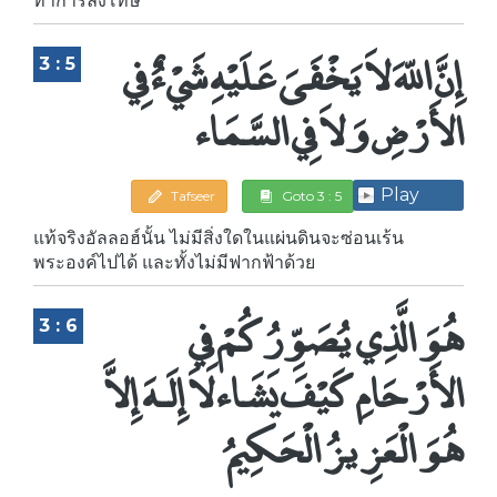
إِنَّ اللّهَ لاَ يَخْفَىَ عَلَيْهِ شَيْءٌ فِي
3 : 5
الأَرْضِ وَلاَ فِي السَّمَاء
Play
Tafseer
Goto 3 : 5
แท้จริงอัลลอฮ์นั้น ไม่มีสิ่งใดในแผ่นดินจะซ่อนเร้น
พระองค์ไปได้ และทั้งไม่มีฟากฟ้าด้วย
هُوَ الَّذِي يُصَوِّرُكُمْ فِي
3 : 6
الأَرْحَامِ كَيْفَ يَشَاء لاَ إِلَـهَ إِلاَّ
هُوَ الْعَزِيزُ الْحَكِيمُ