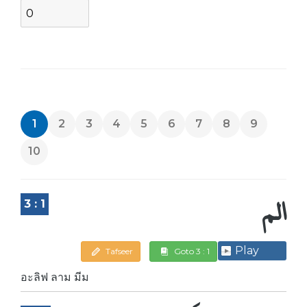
1
2
3
4
5
6
7
8
9
10
الم
3 : 1
Play
Tafseer
Goto 3 : 1
อะลิฟ ลาม มีม