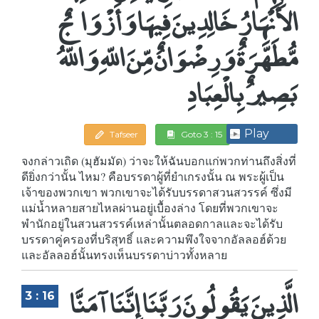
الأَنْهَارُ خَالِدِينَ فِيهَا وَأَزْوَاجٌ
مُّطَهَّرَةٌ وَرِضْوَانٌ مِّنَ اللّهِ وَاللّهُ
بَصِيرٌ بِالْعِبَادِ
Play
Tafseer
Goto 3 : 15
จงกล่าวเถิด (มุฮัมมัด) ว่าจะให้ฉันบอกแก่พวกท่านถึงสิ่งที่
ดียิ่งกว่านั้น ไหม? คือบรรดาผู้ที่ยำเกรงนั้น ณ พระผู้เป็น
เจ้าของพวกเขา พวกเขาจะได้รับบรรดาสวนสวรรค์ ซึ่งมี
แม่น้ำหลายสายไหลผ่านอยู่เบื้องล่าง โดยที่พวกเขาจะ
พำนักอยู่ในสวนสวรรค์เหล่านั้นตลอดกาลและจะได้รับ
บรรดาคู่ครองที่บริสุทธิ์ และความพึงใจจากอัลลอฮ์ด้วย
และอัลลอฮ์นั้นทรงเห็นบรรดาบ่าวทั้งหลาย
الَّذِينَ يَقُولُونَ رَبَّنَا إِنَّنَا آمَنَّا
3 : 16