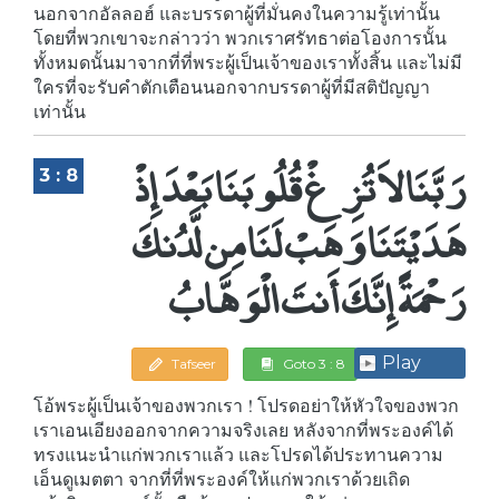
นอกจากอัลลอฮ์ และบรรดาผู้ที่มั่นคงในความรู้เท่านั้น
โดยที่พวกเขาจะกล่าวว่า พวกเราศรัทธาต่อโองการนั้น
ทั้งหมดนั้นมาจากที่ที่พระผู้เป็นเจ้าของเราทั้งสิ้น และไม่มี
ใครที่จะรับคำตักเตือนนอกจากบรรดาผู้ที่มีสติปัญญา
เท่านั้น
رَبَّنَا لاَ تُزِغْ قُلُوبَنَا بَعْدَ إِذْ
3 : 8
هَدَيْتَنَا وَهَبْ لَنَا مِن لَّدُنكَ
رَحْمَةً إِنَّكَ أَنتَ الْوَهَّابُ
Play
Tafseer
Goto 3 : 8
โอ้พระผู้เป็นเจ้าของพวกเรา ! โปรดอย่าให้หัวใจของพวก
เราเอนเอียงออกจากความจริงเลย หลังจากที่พระองค์ได้
ทรงแนะนำแก่พวกเราแล้ว และโปรดได้ประทานความ
เอ็นดูเมตตา จากที่ที่พระองค์ให้แก่พวกเราด้วยเถิด