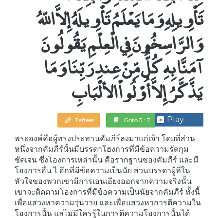
تَأْوِيلِهِ وَمَا يَعْلَمُ تَأْوِيلَهُ إِلاَّ اللّهُ
وَالرَّاسِخُونَ فِي الْعِلْمِ يَقُولُونَ
آمَنَّا بِهِ كُلٌّ مِّنْ عِندِ رَبِّنَا وَمَا
يَذَّكَّرُ إِلاَّ أُوْلُواْ الألْبَابِ
Play
Tafseer
Goto 3 : 7
พระองค์คือผู้ทรงประทานคัมภีร์ลงมาแก่เจ้า โดยที่ส่วน
หนึ่งจากคัมภีร์นั้นมีบรรดาโฮงการที่มีข้อความรัดกุม
ชัดเจน ซึ่งโองการเหล่านั้น คือรากฐานของคัมภีร์ และมี
โองการอื่น ไ อีกที่มีข้อความเป็นนัย ส่วนบรรดาผู้ที่ใน
หัวใจของพวกเขามีการเอนเอียงออกจากความจริงนั้น
เขาจะติดตามโองการที่มีข้อความเป็นนัยจากคัมภีร์ ทั้งนี้
เพื่อแสวงหาความวุ่นวาย และเพื่อแสวงหาการตีความใน
โองการนั้น แลไม่มีใครรู้ในการตีความโองการนั้นได้