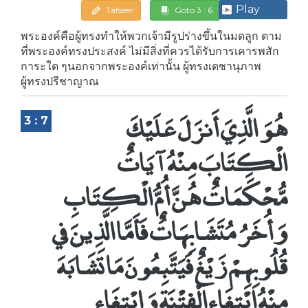
Play
Tafseer
Goto 3 : 6
พระองค์คือผู้ทรงทำให้พวกเจ้ามีรูปร่างขึ้นในมดลูก ตาม
ที่พระองค์ทรงประสงค์ ไม่มีสิ่งที่ควรได้รับการเคารพสัก
การะใด ๆนอกจากพระองค์เท่านั้น ผู้ทรงเดชานุภาพ
ผู้ทรงปรีชาญาณ
هُوَ الَّذِيَ أَنزَلَ عَلَيْكَ
3 : 7
الْكِتَابَ مِنْهُ آيَاتٌ
مُّحْكَمَاتٌ هُنَّ أُمُّ الْكِتَابِ
وَأُخَرُ مُتَشَابِهَاتٌ فَأَمَّا الَّذِينَ في
قُلُوبِهِمْ زَيْغٌ فَيَتَّبِعُونَ مَا تَشَابَهَ
مِنْهُ ابْتِغَاء الْفِتْنَةِ وَابْتِغَاء