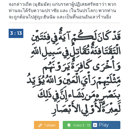
จงกล่าวเถิด (มุฮัมมัด) แก่บรรดาผู้ปฏิเสธศรัทธาว่า พวก
ท่านจะได้รับความปราชัย และ (ในวันปรโลก) พวกท่าน
จะถูกต้อนไปสู่ญะฮันนัม และเป็นที่นอนอันเลวร้านยิ่ง
قَدْ كَانَ لَكُمْ آيَةٌ فِي فِئَتَيْنِ
3 : 13
الْتَقَتَا فِئَةٌ تُقَاتِلُ فِي سَبِيلِ اللّهِ
وَأُخْرَى كَافِرَةٌ يَرَوْنَهُم
مِّثْلَيْهِمْ رَأْيَ الْعَيْنِ وَاللّهُ يُؤَيِّدُ
بِنَصْرِهِ مَن يَشَاء إِنَّ فِي ذَلِكَ
لَعِبْرَةً لَّأُوْلِي الأَبْصَارِ
Play
Tafseer
Goto 3 : 13