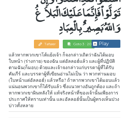
تَوَلَّوْاْ فَإِنَّمَا عَلَيْكَ الْبَلاَغُ
وَاللّهُ بَصِيرٌ بِالْعِبَادِ
Play
Tafseer
Goto 3 : 20
แล้วหากพวกเขาโต้แย้งเจ้า ก็จงกล่าวเถิดว่าฉันได้มอบ
ใบหน้า (ร่างกาย) ของฉัน แด่อัลลอฮ์แล้ว และผู้ที่ปฏิบัติ
ตามฉัน(ก็มอบ) ด้วยและเจ้าจงกล่าวแก่บรรดาผู้ที่ได้รับ
คัมภีร์ และบรรดาผู้ที่เขียนอ่านไม่เป็น ว่า พวกท่านมอบ
(ใบหน้าแด่อัลลอฮ์) แล้วหรือ? ถ้าหากพวกเขาได้มอบแล้ว
แน่นอนพวกเขาก็ได้รับแล้ว ซึ่งแนวทางอันถูกต้อง และถ้า
หากพวกเขาผินหลังให้ แท้จริงหน้าที่ของเจ้านั้นเพียงการ
ประกาศให้ทราบเท่านั้น และอัลลอฮ์นั้นเป็นผู้ทรงเห็นปวง
บ่าวทั้งหลาย