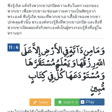
พึงรู้เถิด แท้จริงพวกเขาปกปิดความลับในทรวงอกของ
พวกเขา เพื่อพวกเขาจะซ่อนความความเป็นศัตรูจาก
พระองค์ พึงรู้เถิด ขณะที่พวกเขาเอาเสื้อผ้าของพวกเขา
ปกคลุมตัวนั้น พระองค์ทรงรู้สิ่งที่พวกเขาปกปิด และสิ่งที่
พวกเขาเปิดเผยแท้จริงพระองค์เป็นผู้ทรงรอบรู้สิ่งที่อยู่ใน
ทรวงอก
وَمَا مِن دَآبَّةٍ فِي الأَرْضِ إِلاَّ عَلَى
11 : 6
اللّهِ رِزْقُهَا وَيَعْلَمُ مُسْتَقَرَّهَا
وَمُسْتَوْدَعَهَا كُلٌّ فِي كِتَابٍ
مُّبِينٍ
Play
Tafseer
Goto 11 : 6
และไม่ว่าสัตว์ตัวใดที่เหยียบย่ำอยู่ในแผ่นดิน เว้นแต่เครื่อง