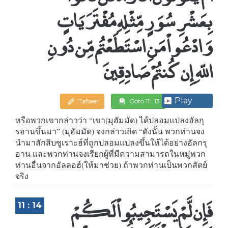
بِعَشْرِ سُوَرٍ مِّثْلِهِ مُفْتَرَيَاتٍ
وَادْعُواْ مَنِ اسْتَطَعْتُم مِّن دُونِ
اللّهِ إِن كُنتُمْ صَادِقِينَ
Play
Tafseer
Goto 11 : 13
หรือพวกเขากล่าวว่า “เขา(มุฮัมมัด) ได้ปลอมแปลงอัลกุ
รอานขึ้นมา” (มุฮัมมัด) จงกล่าวเถิด “ดังนั้น พวกท่านจง
นำมาสักสิบซูเราะฮ์ที่ถูกปลอมแปลงขึ้นให้ได้อย่างอัลกรุ
อาน และพวกท่านจงเรียกผู้ที่มีความสามารถในหมู่พวก
ท่านอื่นจากอัลลอฮ์(ให้มาช่วย) ถ้าพวกท่านเป็นพวกสัตย์
จริง
فَإِن لَّمْ يَسْتَجِيبُواْ لَكُمْ
11 : 14