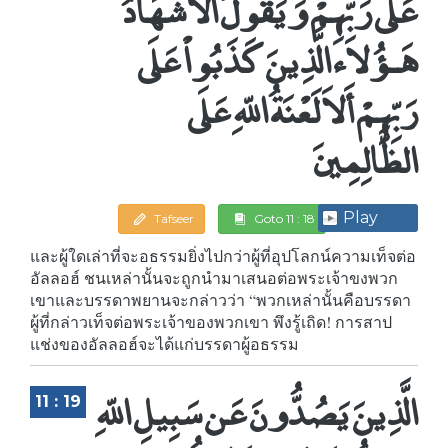
عَلَى رَبِّهِمْ وَيَقُولُ الأَشْهَادُ
هَـؤُلاء الَّذِينَ كَذَبُواْ عَلَى
رَبِّهِمْ أَلاَ لَعْنَةُ اللّهِ عَلَى
الظَّالِمِينَ
Play
Tafseer
Goto 11 : 18
และผู้ใดเล่าที่จะอธรรมยิ่งไปกว่าผู้ที่อุปโลกน์ความเท็จต่อ
อัลลอฮ์ ชนเหล่านั้นจะถูกนำมาเสนอต่อพระเจ้าขงพวก
เขาและบรรดาพยานจะกล่าวว่า “พวกเหล่านั้นคือบรรดา
ผู้ที่กล่าวเท็จต่อพระเจ้าของพวกเขา พึงรู้เถิด! การสาป
แช่งของอัลลอฮ์จะได้แก่บรรดาผู้อธรรม
الَّذِينَ يَصُدُّونَ عَن سَبِيلِ اللّهِ
11 : 19