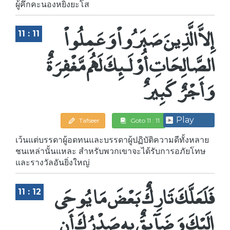
ผู้คึกคะนองหยิ่งยะโส
إِلاَّ الَّذِينَ صَبَرُواْ وَعَمِلُواْ
11 : 11
الصَّالِحَاتِ أُوْلَـئِكَ لَهُم مَّغْفِرَةٌ
وَأَجْرٌ كَبِيرٌ
Play
Tafseer
Goto 11 : 11
เว้นแต่บรรดาผู้อดทนและบรรดาผู้ปฏิบัติความดีทั้งหลาย
ชนเหล่านั้นแหละ สำหรับพวกเขาจะได้รับการอภัยโทษ
และรางวัลอันยิ่งใหญ่
فَلَعَلَّكَ تَارِكٌ بَعْضَ مَا يُوحَى
11 : 12
إِلَيْكَ وَضَآئِقٌ بِهِ صَدْرُكَ أَن