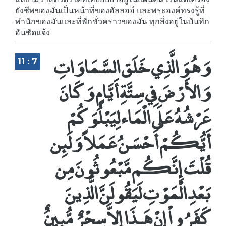
ยังชีพของมันเป็นหน้าที่ของอัลลอฮ์ และพระองค์ทรงรู้ที่
พำนักของมันและที่พักชั่วคราวของมัน ทุกสิ่งอยู่ในบันทึก
อันชัดแจ้ง
وَهُوَ الَّذِي خَلَق السَّمَاوَاتِ
11 : 7
وَالأَرْضَ فِي سِتَّةِ أَيَّامٍ وَكَانَ
عَرْشُهُ عَلَى الْمَاء لِيَبْلُوَكُمْ
أَيُّكُمْ أَحْسَنُ عَمَلاً وَلَئِن
قُلْتَ إِنَّكُم مَّبْعُوثُونَ مِن
بَعْدِ الْمَوْتِ لَيَقُولَنَّ الَّذِينَ
كَفَرُواْ إِنْ هَـذَا إِلاَّ سِحْرٌ مُّبِينٌ