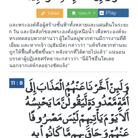
Play
Tafseer
Goto 11 : 7
และพระองค์คือผู้สร้างชั้นฟ้าทั้งหลายและแผ่นดินในระยะ
6 วัน และบัลลังก์ของพระองค์อยู่เหนือน้ำ เพื่อพระองค์จะ
ทรงทดสอบพวกท่านว่า ผู้ใดในหมู่พวกท่านมีการงานที่ดี
เยี่ยม และหากเจ้า (มุฮัมมัด) กล่าวว่า “แท้จริงพวกท่านจะ
ถูกให้ฟื้นคืนชีพขึ้นมา หลังจากที่ได้ตายไปแล้ว” แน่นอน
บรรดาผู้ปฏิเสธศรัทธาจะกล่าวว่า “นี่มิใช่อื่นใดเลย
นอกจากเล่ห์กลอย่างชัดแจ้ง”
وَلَئِنْ أَخَّرْنَا عَنْهُمُ الْعَذَابَ إِلَى
11 : 8
أُمَّةٍ مَّعْدُودَةٍ لَّيَقُولُنَّ مَا يَحْبِسُهُ
أَلاَ يَوْمَ يَأْتِيهِمْ لَيْسَ مَصْرُوفًا
عَنْهُمْ وَحَاقَ بِهِم مَّا كَانُواْ بِهِ