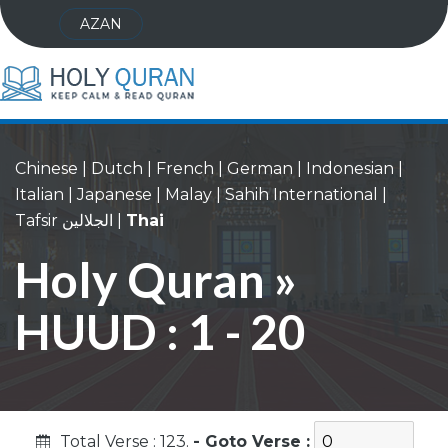
AZAN
Chinese
|
Dutch
|
French
|
German
|
Indonesian
|
Italian
|
Japanese
|
Malay
|
Sahih International
|
Tafsir الجلالين
|
Thai
Holy Quran »
HUUD : 1 - 20
Total Verse : 123.
- Goto Verse :