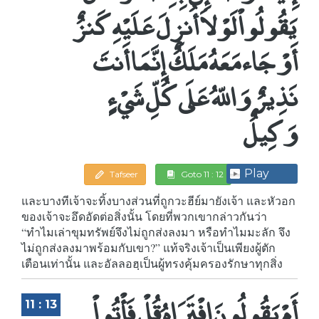
يَقُولُواْ لَوْلاَ أُنزِلَ عَلَيْهِ كَنزٌ
أَوْ جَاء مَعَهُ مَلَكٌ إِنَّمَا أَنتَ
نَذِيرٌ وَاللّهُ عَلَى كُلِّ شَيْءٍ
وَكِيلٌ
Play
Tafseer
Goto 11 : 12
และบางทีเจ้าจะทิ้งบางส่วนที่ถูกวะฮีย์มายังเจ้า และหัวอก
ของเจ้าจะอึดอัดต่อสิ่งนั้น โดยที่พวกเขากล่าวกันว่า
“ทำไมเล่าขุมทรัพย์จึงไม่ถูกส่งลงมา หรือทำไมมะลัก จึง
ไม่ถูกส่งลงมาพร้อมกับเขา?” แท้จริงเจ้าเป็นเพียงผู้ตัก
เตือนเท่านั้น และอัลลอฮฺเป็นผู้ทรงคุ้มครองรักษาทุกสิ่ง
أَمْ يَقُولُونَ افْتَرَاهُ قُلْ فَأْتُواْ
11 : 13