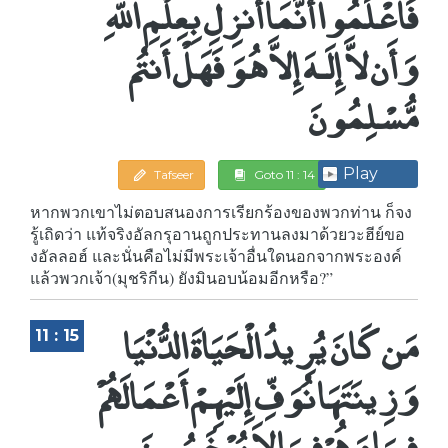
فَاعْلَمُواْ أَنَّمَا أُنزِلِ بِعِلْمِ اللّهِ
وَأَن لاَّ إِلَـهَ إِلاَّ هُوَ فَهَلْ أَنتُم
مُّسْلِمُونَ
Play
Tafseer
Goto 11 : 14
หากพวกเขาไม่ตอบสนองการเรียกร้องของพวกท่าน ก็จง
รู้เถิดว่า แท้จริงอัลกรุอานถูกประทานลงมาด้วยวะฮีย์ขอ
งอัลลอฮ์ และนั่นคือไม่มีพระเจ้าอื่นใดนอกจากพระองค์
แล้วพวกเจ้า(มุชริกีน) ยังมินอบน้อมอีกหรือ?”
مَن كَانَ يُرِيدُ الْحَيَاةَ الدُّنْيَا
11 : 15
وَزِينَتَهَا نُوَفِّ إِلَيْهِمْ أَعْمَالَهُمْ
فِيهَا وَهُمْ فِيهَا لاَ يُبْخَسُونَ