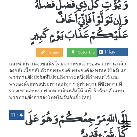
وَيُؤْتِ كُلَّ ذِي فَضْلٍ فَضْلَهُ
وَإِن تَوَلَّوْاْ فَإِنِّيَ أَخَافُ
عَلَيْكُمْ عَذَابَ يَوْمٍ كَبِيرٍ
Play
Tafseer
Goto 11 : 3
และพวกท่านจงขอนิรโทษจากพระเจ้าของพวกท่าน แล้ว
จงกลับเนื้อกลับตัวต่อพระองค์ พระองค์จะทรงหใปัจจัยแก่
พวกท่านซึ่งปัจจัยที่ไปจนถึงวาระหนึ่งที่กำหนดไว้ และ
พระองค์จะทรงประทานแก่ทุก ๆ ผู้ทำความดีซึ่งความดี
ของเขาและหากพวกท่านผินหลังให้ แท้จริงฉันกลัวแทน
พวกท่านซึ่งการลงโทษในวันอันยิ่งใหญ่
إِلَى اللّهِ مَرْجِعُكُمْ وَهُوَ عَلَى
11 : 4
كُلِّ شَيْءٍ قَدِيرٌ