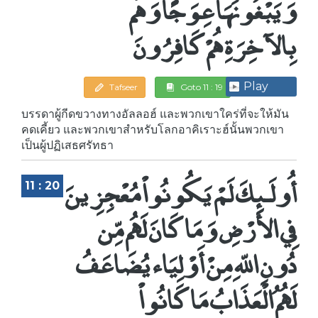
وَيَبْغُونَهَا عِوَجًا وَهُم
بِالآخِرَةِ هُمْ كَافِرُونَ
Play
Tafseer
Goto 11 : 19
บรรดาผู้กีดขวางทางอัลลอฮ์ และพวกเขาใคร่ที่จะให้มัน
คดเคี้ยว และพวกเขาสำหรับโลกอาคิเราะฮ์นั้นพวกเขา
เป็นผู้ปฏิเสธศรัทธา
أُولَـئِكَ لَمْ يَكُونُواْ مُعْجِزِينَ
11 : 20
فِي الأَرْضِ وَمَا كَانَ لَهُم مِّن
دُونِ اللّهِ مِنْ أَوْلِيَاء يُضَاعَفُ
لَهُمُ الْعَذَابُ مَا كَانُواْ