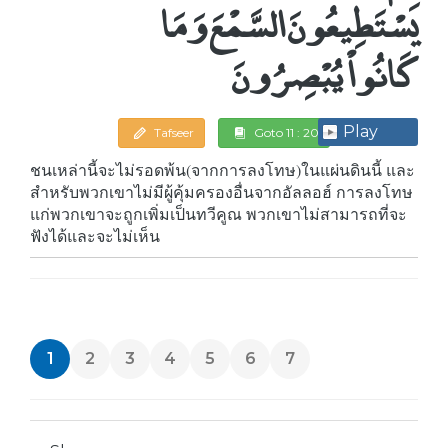
يَسْتَطِيعُونَ السَّمْعَ وَمَا
كَانُواْ يُبْصِرُونَ
Play
Tafseer
Goto 11 : 20
ชนเหล่านี้จะไม่รอดพ้น(จากการลงโทษ)ในแผ่นดินนี้ และ
สำหรับพวกเขาไม่มีผู้คุ้มครองอื่นจากอัลลอฮ์ การลงโทษ
แก่พวกเขาจะถูกเพิ่มเป็นทวีคูณ พวกเขาไม่สามารถที่จะ
ฟังได้และจะไม่เห็น
1
2
3
4
5
6
7