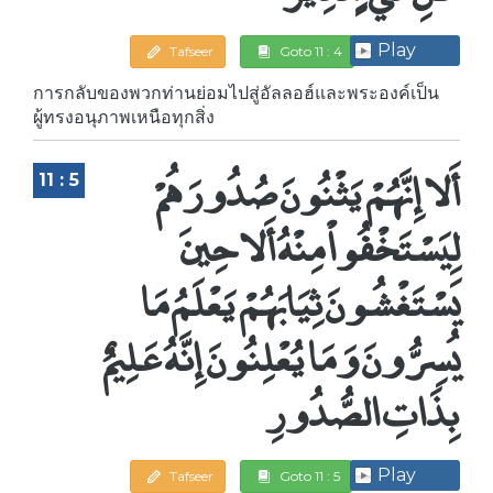
Play
Tafseer
Goto 11 : 4
การกลับของพวกท่านย่อมไปสู่อัลลอฮ์และพระองค์เป็น
ผู้ทรงอนุภาพเหนือทุกสิ่ง
أَلا إِنَّهُمْ يَثْنُونَ صُدُورَهُمْ
11 : 5
لِيَسْتَخْفُواْ مِنْهُ أَلا حِينَ
يَسْتَغْشُونَ ثِيَابَهُمْ يَعْلَمُ مَا
يُسِرُّونَ وَمَا يُعْلِنُونَ إِنَّهُ عَلِيمٌ
بِذَاتِ الصُّدُورِ
Play
Tafseer
Goto 11 : 5