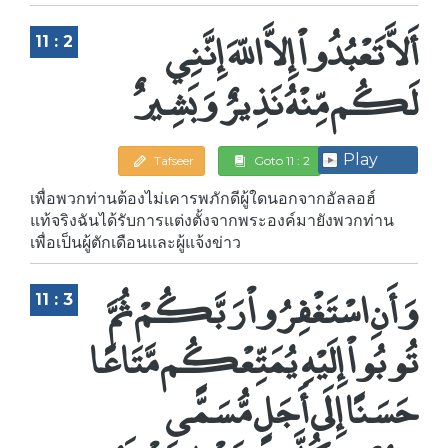
أَلاَّ تَعْبُدُواْ إِلاَّ اللّهَ إِنَّنِي
11 : 2
لَكُم مِّنْهُ نَذِيرٌ وَبَشِيرٌ
Play
Tafseer
Goto 11 : 2
เพื่อพวกท่านต้องไม่เคารพภักดีผู้ใดนอกจากอัลลอฮ์
แท้จริงฉันได้รับการแต่งตั้งจากพระองค์มายังพวกท่าน
เพื่อเป็นผู้ตักเดือนและผู้แจ้งข่าว
وَأَنِ اسْتَغْفِرُواْ رَبَّكُمْ ثُمَّ
11 : 3
تُوبُواْ إِلَيْهِ يُمَتِّعْكُم مَّتَاعًا
حَسَنًا إِلَى أَجَلٍ مُّسَمًّى