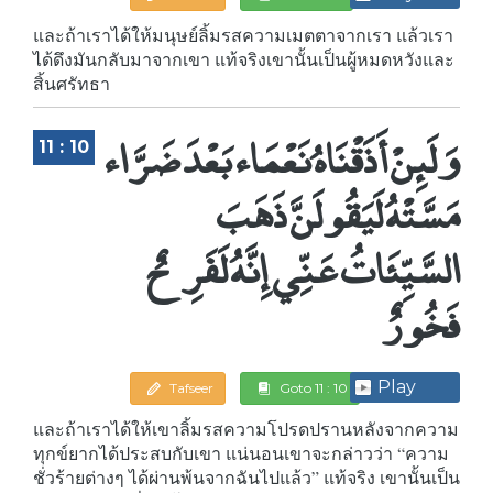
และถ้าเราได้ให้มนุษย์ลิ้มรสความเมตตาจากเรา แล้วเรา
ได้ดึงมันกลับมาจากเขา แท้จริงเขานั้นเป็นผู้หมดหวังและ
สิ้นศรัทธา
وَلَئِنْ أَذَقْنَاهُ نَعْمَاء بَعْدَ ضَرَّاء
11 : 10
مَسَّتْهُ لَيَقُولَنَّ ذَهَبَ
السَّيِّئَاتُ عَنِّي إِنَّهُ لَفَرِحٌ
فَخُورٌ
Play
Tafseer
Goto 11 : 10
และถ้าเราได้ให้เขาลิ้มรสความโปรดปรานหลังจากความ
ทุกข์ยากได้ประสบกับเขา แน่นอนเขาจะกล่าวว่า “ความ
ชั่วร้ายต่างๆ ได้ผ่านพ้นจากฉันไปแล้ว” แท้จริง เขานั้นเป็น