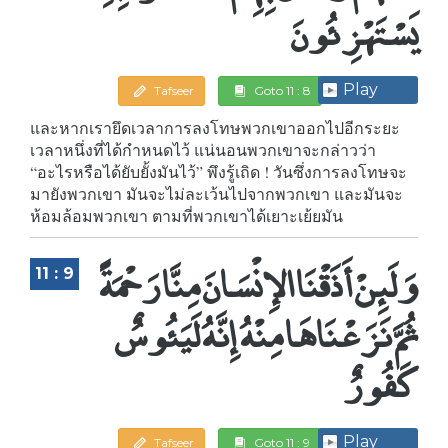
يَسْتَهْزِئُونَ
Play
Tafseer
Goto 11 : 8
และหากเรายึดเวลาการลงโทษพวกเขาออกไปอีกระยะ
เวลาหนึ่งที่ได้กำหนดไว้ แน่นอนพวกเขาจะกล่าวว่า
“อะไรหรือได้ยับยั้งมันไว้” พึงรู้เถิด ! วันซึ่งการลงโทษจะ
มายังพวกเขา มันจะไม่ละเว้นไปจากพวกเขา และมันจะ
ห้อมล้อมพวกเขา ตามที่พวกเขาได้เยาะเย้ยมัน
وَلَئِنْ أَذَقْنَا الإِنْسَانَ مِنَّا رَحْمَةً
11 : 9
ثُمَّ نَزَعْنَاهَا مِنْهُ إِنَّهُ لَيَئُوسٌ
كَفُورٌ
Play
Tafseer
Goto 11 : 9