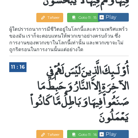
Play
Tafseer
Goto 11 : 15
ผู้ใดปรารถนาการมีชีวิตอยู่ในโลกนี้และความเพริศแพร้ว
ของมัน เราก็จะตอบแทนให้พวกเขาอย่างครบถ้วน ซึ่ง
การงานของพวกเขาในโลกนี้เท่านั้น และพวกเขาจะไม่
ถูกริดรอนในการงานนั้นแต่อย่างใด
أُوْلَـئِكَ الَّذِينَ لَيْسَ لَهُمْ فِي
11 : 16
الآخِرَةِ إِلاَّ النَّارُ وَحَبِطَ مَا
صَنَعُواْ فِيهَا وَبَاطِلٌ مَّا كَانُواْ
يَعْمَلُونَ
Play
Tafseer
Goto 11 : 16