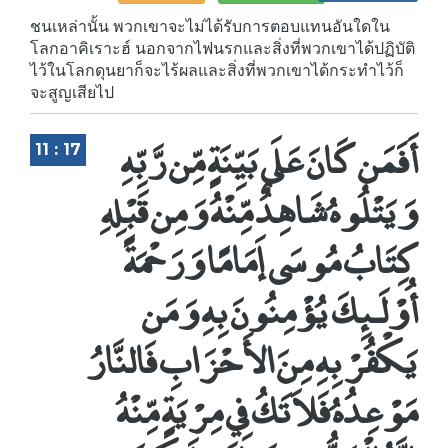
ชนเหล่านั้น พวกเขาจะไม่ได้รับการตอบแทนอันใดใน
โลกอาคิเราะฮ์ นอกจากไฟนรกและสิ่งที่พวกเขาได้ปฏิบัติ
ไว้ในโลกดุนยาก็จะไร้ผลและสิ่งที่พวกเขาได้กระทำไว้ก็
จะสูญเสียไป
أَفَمَن كَانَ عَلَى بَيِّنَةٍ مِّن رَّبِّهِ
11 : 17
وَيَتْلُوهُ شَاهِدٌ مِّنْهُ وَمِن قَبْلِهِ
كِتَابُ مُوسَى إَمَامًا وَرَحْمَةً
أُوْلَـئِكَ يُؤْمِنُونَ بِهِ وَمَن
يَكْفُرْ بِهِ مِنَ الأَحْزَابِ فَالنَّارُ
مَوْعِدُهُ فَلاَ تَكُ فِي مِرْيَةٍ مِّنْهُ