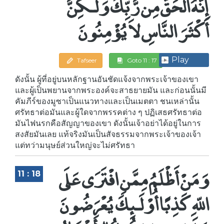
إِنَّهُ الْحَقُّ مِن رَّبِّكَ وَلَـكِنَّ
أَكْثَرَ النَّاسِ لاَ يُؤْمِنُونَ
Play
Tafseer
Goto 11 : 17
ดังนั้น ผู้ที่อยู่บนหลักฐานอันชัดแจ้งจากพระเจ้าของเขา
และผู้เป็นพยานจากพระองค์จะสาธยายมัน และก่อนนั้นมี
คัมภีร์ของมูซาเป็นแนวทางและเป็นเมตตา ชนเหล่านั้น
ศรัทธาต่อมันและผู้ใดจากพรรคต่าง ๆ ปฏิเสธศรัทธาต่อ
มันไฟนรกคือสัญญาของเขา ดังนั้นเจ้าอย่าได้อยู่ในการ
สงสัยมันเลย แท้จริงมันเป็นสัจธรรมจากพระเจ้าของเจ้า
แต่ทว่ามนุษย์ส่วนใหญ่จะไม่ศรัทธา
وَمَنْ أَظْلَمُ مِمَّنِ افْتَرَى عَلَى
11 : 18
اللّهِ كَذِبًا أُوْلَـئِكَ يُعْرَضُونَ