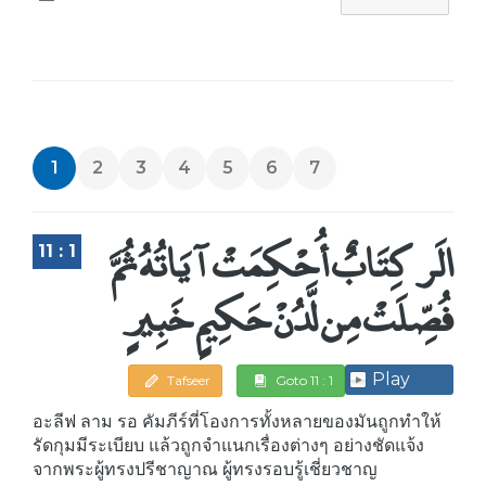
1
2
3
4
5
6
7
الَر كِتَابٌ أُحْكِمَتْ آيَاتُهُ ثُمَّ
11 : 1
فُصِّلَتْ مِن لَّدُنْ حَكِيمٍ خَبِيرٍ
Play
Tafseer
Goto 11 : 1
อะลีฟ ลาม รอ คัมภีร์ที่โองการทั้งหลายของมันถูกทำให้
รัดกุมมีระเบียบ แล้วถูกจำแนกเรื่องต่างๆ อย่างชัดแจ้ง
จากพระผู้ทรงปรีชาญาณ ผู้ทรงรอบรู้เชี่ยวชาญ