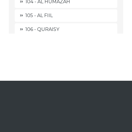
104 - AL HUMAZAH
105 - AL FIIL
106 - QURAISY
107 - AL MAA'UUN
108 - AL KAUTSAR
109 - AL KAAFIRUUN
110 - AL NASHR
111 - AL LAHAB
112 - AL IKHLASH
113 - AL-FALAQ