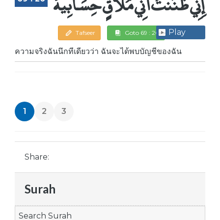
إِنِّي ظَنَنتُ أَنِّي مُلَاقٍ حِسَابِيهْ
Play
Tafseer
Goto 69 : 20
ความจริงฉันนึกทีเดียวว่า ฉันจะได้พบบัญชีของฉัน
1
2
3
Share:
Surah