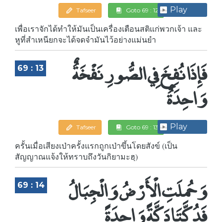
Play
Tafseer
Goto 69 : 12
เพื่อเราจักได้ทำให้มันเป็นเครื่องเตือนสติแก่พวกเจ้า และ
หูที่สำเหนียกจะได้จดจำมันไว้อย่างแม่นยำ
فَإِذَا نُفِخَ فِي الصُّورِ نَفْخَةٌ
69 : 13
وَاحِدَةٌ
Play
Tafseer
Goto 69 : 13
ครั้นเมื่อเสียงเป่าครั้งแรกถูกเป่าขึ้นโดยสังข์ (เป็น
สัญญาณแจ้งให้ทราบถึงวันกิยามะฮฺ)
وَحُمِلَتِ الْأَرْضُ وَالْجِبَالُ
69 : 14
فَدُكَّتَا دَكَّةً وَاحِدَةً