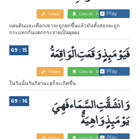
Play
Tafseer
Goto 69 : 14
แผ่นดินและเทือกเขาจะถูกยกขึ้นแล้วมันทั้งสองจะถูก
กระแทกกันแตกกระจายเป็นผุยผง
فَيَوْمَئِذٍ وَقَعَتِ الْوَاقِعَةُ
69 : 15
Play
Tafseer
Goto 69 : 15
ในวันนั้นวันกิยามะฮฺก็จะเกิดขึ้น
وَانشَقَّتِ السَّمَاء فَهِيَ
69 : 16
يَوْمَئِذٍ وَاهِيَةٌ
Play
Tafseer
Goto 69 : 16