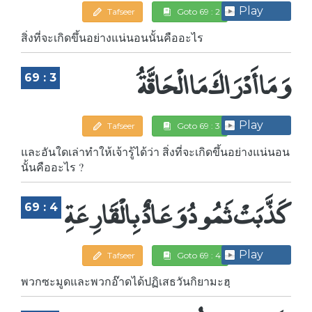
Play
Tafseer
Goto 69 : 2
สิ่งที่จะเกิดขึ้นอย่างแน่นอนนั้นคืออะไร
وَمَا أَدْرَاكَ مَا الْحَاقَّةُ
69 : 3
Play
Tafseer
Goto 69 : 3
และอันใดเล่าทำให้เจ้ารู้ได้ว่า สิ่งที่จะเกิดขึ้นอย่างแน่นอน
นั้นคืออะไร ?
كَذَّبَتْ ثَمُودُ وَعَادٌ بِالْقَارِعَةِ
69 : 4
Play
Tafseer
Goto 69 : 4
พวกซะมูดและพวกอ๊าดได้ปฏิเสธวันกิยามะฮฺ