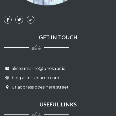
GET IN TOUCH
alimsumarno@unesa.ac.id
blog.alimsumarno.com
ur address goes here,street.
USEFUL LINKS