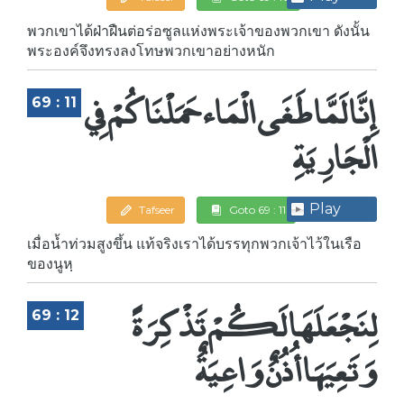
พวกเขาได้ฝ่าฝืนต่อร่อซูลแห่งพระเจ้าของพวกเขา ดังนั้น
พระองค์จึงทรงลงโทษพวกเขาอย่างหนัก
إِنَّا لَمَّا طَغَى الْمَاء حَمَلْنَاكُمْ فِي
69 : 11
الْجَارِيَةِ
Play
Tafseer
Goto 69 : 11
เมื่อน้ำท่วมสูงขึ้น แท้จริงเราได้บรรทุกพวกเจ้าไว้ในเรือ
ของนูหฺ
لِنَجْعَلَهَا لَكُمْ تَذْكِرَةً
69 : 12
وَتَعِيَهَا أُذُنٌ وَاعِيَةٌ