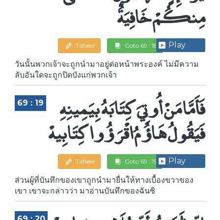
مِنكُمْ خَافِيَةٌ
Play
Tafseer
Goto 69 : 18
วันนั้นพวกเจ้าจะถูกนำมาอยู่ต่อหน้าพระองค์ ไม่มีความ
ลับอันใดจะถูกปิดบังแก่พวกเจ้า
فَأَمَّا مَنْ أُوتِيَ كِتَابَهُ بِيَمِينِهِ
69 : 19
فَيَقُولُ هَاؤُمُ اقْرَؤُوا كِتَابِيهْ
Play
Tafseer
Goto 69 : 19
ส่วนผู้ที่บันทึกของเขาถูกนำมายื่นให้ทางเบื้องขวาของ
เขา เขาจะกล่าวว่า มาอ่านบันทึกของฉันซิ
69 : 20