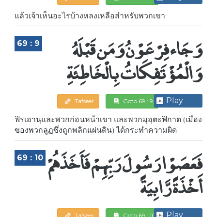
แล้วเจ้าเห็นอะไรบ้างหลงเหลือสำหรับพวกเขา
وَجَاء فِرْعَوْنُ وَمَن قَبْلَهُ
69 : 9
وَالْمُؤْتَفِكَاتُ بِالْخَاطِئَةِ
Play
Tafseer
Goto 69 : 9
ฟิรเอานฺและพวกก่อนหน้าเขา และพวกมุอฺตะฟิกาต (เมือง
ของพวกลูฏซึ่งถูกพลิกแผ่นดิน) ได้กระทำความผิด
فَعَصَوْا رَسُولَ رَبِّهِمْ فَأَخَذَهُمْ
69 : 10
أَخْذَةً رَّابِيَةً
Play
Tafseer
Goto 69 : 10