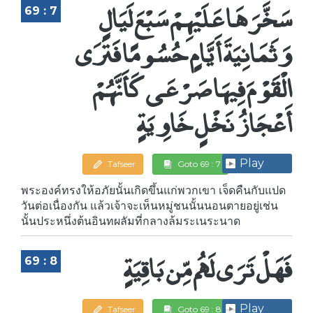
سَخَّرَهَا عَلَيْهِمْ سَبْعَ لَيَالٍ
69 : 7
وَثَمَانِيَةَ أَيَّامٍ حُسُومًا فَتَرَى
الْقَوْمَ فِيهَا صَرْعَى كَأَنَّهُمْ
أَعْجَازُ نَخْلٍ خَاوِيَةٍ
Play
Tafseer
Goto 69 : 7
พระองค์ทรงให้อภัยนั้นเกิดขึ้นแก่พวกเขา เจ็ดคืนกับแปด
วันต่อเนื่องกัน แล้วเจ้าจะเห็นหมู่ชนนั้นนอนตายอยู่เช่น
นั้นประหนึ่งต้นอินทผลัมที่กลางล้มระเนระนาด
فَهَلْ تَرَى لَهُم مِّن بَاقِيَةٍ
69 : 8
Play
Tafseer
Goto 69 : 8