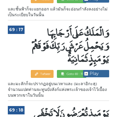
และชั้นฟ้าก็จะแยกออก แล้วมันก็จะอ่อนกำลังลงอย่างไม่
เป็นระเบียบในวันนั้น
وَالْمَلَكُ عَلَى أَرْجَائِهَا
69 : 17
وَيَحْمِلُ عَرْشَ رَبِّكَ فَوْقَهُمْ
يَوْمَئِذٍ ثَمَانِيَةٌ
Play
Tafseer
Goto 69 : 17
และมะลักก็จะปรากฏอยู่บนเวหาและ (มะลาอิกะฮฺ)
จำนวนแปดท่านจะทูนบังลังก์แห่งพระเจ้าของเจ้าไว้เบื้อง
บนพวกเขาในวันนั้น
يَوْمَئِذٍ تُعْرَضُونَ لَا تَخْفَى
69 : 18