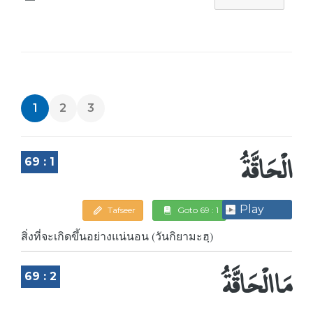
1
2
3
الْحَاقَّةُ
69 : 1
Play
Tafseer
Goto 69 : 1
สิ่งที่จะเกิดขึ้นอย่างแน่นอน (วันกิยามะฮฺ)
مَا الْحَاقَّةُ
69 : 2