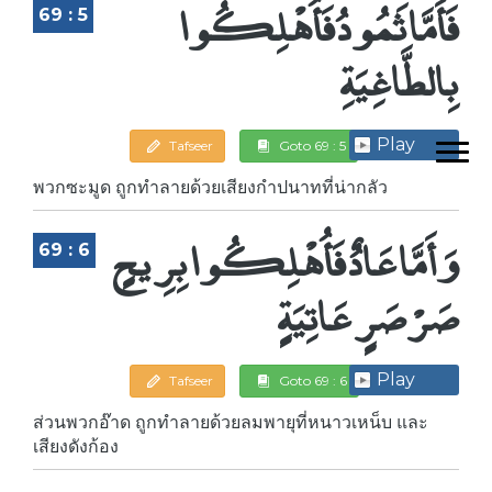
فَأَمَّا ثَمُودُ فَأُهْلِكُوا
69 : 5
بِالطَّاغِيَةِ
Play
Tafseer
Goto 69 : 5
พวกซะมูด ถูกทำลายด้วยเสียงกำปนาทที่น่ากลัว
وَأَمَّا عَادٌ فَأُهْلِكُوا بِرِيحٍ
69 : 6
صَرْصَرٍ عَاتِيَةٍ
Play
Tafseer
Goto 69 : 6
ส่วนพวกอ๊าด ถูกทำลายด้วยลมพายุที่หนาวเหน็บ และ
เสียงดังก้อง