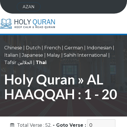
AZAN
Chinese
|
Dutch
|
French
|
German
|
Indonesian
|
Italian
|
Japanese
|
Malay
|
Sahih International
|
Tafsir الجلالين
|
Thai
Holy Quran » AL
HAAQQAH : 1 - 20
Total Verse : 52.
- Goto Verse :