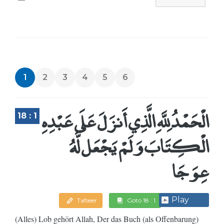
1
2
3
4
5
6
الْحَمْدُ لِلَّهِ الَّذِي أَنزَلَ عَلَى عَبْدِهِ
18 : 1
الْكِتَابَ وَلَمْ يَجْعَل لَّهُ
عِوَجَا
Play
Tafseer
Goto 18 : 1
(Alles) Lob gehört Allah, Der das Buch (als Offenbarung)