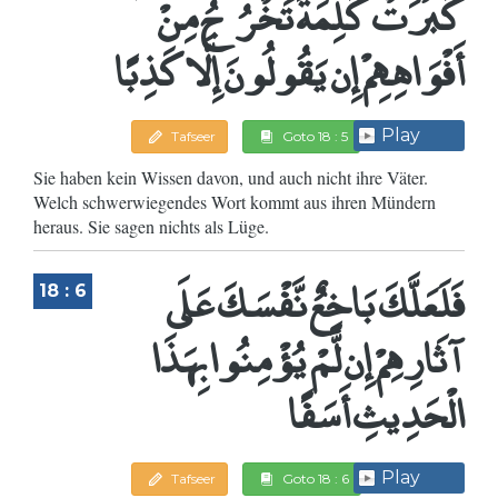
كَبُرَتْ كَلِمَةً تَخْرُجُ مِنْ
أَفْوَاهِهِمْ إِن يَقُولُونَ إِلَّا كَذِبًا
Play
Tafseer
Goto 18 : 5
Sie haben kein Wissen davon, und auch nicht ihre Väter.
Welch schwerwiegendes Wort kommt aus ihren Mündern
heraus. Sie sagen nichts als Lüge.
فَلَعَلَّكَ بَاخِعٌ نَّفْسَكَ عَلَى
18 : 6
آثَارِهِمْ إِن لَّمْ يُؤْمِنُوا بِهَذَا
الْحَدِيثِ أَسَفًا
Play
Tafseer
Goto 18 : 6