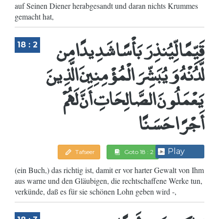
auf Seinen Diener herabgesandt und daran nichts Krummes
gemacht hat,
قَيِّمًا لِّيُنذِرَ بَأْسًا شَدِيدًا مِن
18 : 2
لَّدُنْهُ وَيُبَشِّرَ الْمُؤْمِنِينَ الَّذِينَ
يَعْمَلُونَ الصَّالِحَاتِ أَنَّ لَهُمْ
أَجْرًا حَسَنًا
Play
Tafseer
Goto 18 : 2
(ein Buch,) das richtig ist, damit er vor harter Gewalt von Ihm
aus warne und den Gläubigen, die rechtschaffene Werke tun,
verkünde, daß es für sie schönen Lohn geben wird -,