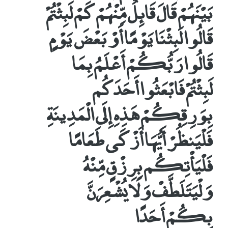
بَيْنَهُمْ قَالَ قَائِلٌ مِّنْهُمْ كَمْ لَبِثْتُمْ
قَالُوا لَبِثْنَا يَوْمًا أَوْ بَعْضَ يَوْمٍ
قَالُوا رَبُّكُمْ أَعْلَمُ بِمَا
لَبِثْتُمْ فَابْعَثُوا أَحَدَكُم
بِوَرِقِكُمْ هَذِهِ إِلَى الْمَدِينَةِ
فَلْيَنظُرْ أَيُّهَا أَزْكَى طَعَامًا
فَلْيَأْتِكُم بِرِزْقٍ مِّنْهُ
وَلْيَتَلَطَّفْ وَلَا يُشْعِرَنَّ
بِكُمْ أَحَدًا