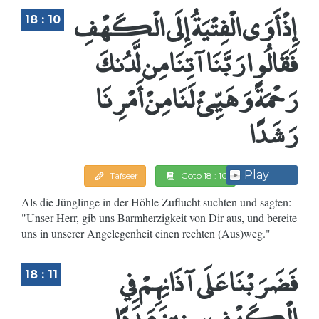
إِذْ أَوَى الْفِتْيَةُ إِلَى الْكَهْفِ
18 : 10
فَقَالُوا رَبَّنَا آتِنَا مِن لَّدُنكَ
رَحْمَةً وَهَيِّئْ لَنَا مِنْ أَمْرِنَا
رَشَدًا
Play
Tafseer
Goto 18 : 10
Als die Jünglinge in der Höhle Zuflucht suchten und sagten:
"Unser Herr, gib uns Barmherzigkeit von Dir aus, und bereite
uns in unserer Angelegenheit einen rechten (Aus)weg."
فَضَرَبْنَا عَلَى آذَانِهِمْ فِي
18 : 11
الْكَهْفِ سِنِينَ عَدَدًا