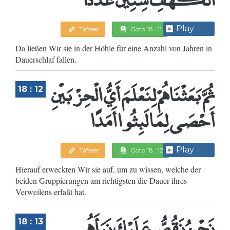
Play
Tafseer
Goto 18 : 11
Da ließen Wir sie in der Höhle für eine Anzahl von Jahren in
Dauerschlaf fallen.
ثُمَّ بَعَثْنَاهُمْ لِنَعْلَمَ أَيُّ الْحِزْبَيْنِ
18 : 12
أَحْصَى لِمَا لَبِثُوا أَمَدًا
Play
Tafseer
Goto 18 : 12
Hierauf erweckten Wir sie auf, um zu wissen, welche der
beiden Gruppierungen am richtigsten die Dauer ihres
Verweilens erfaßt hat.
نَحْنُ نَقُصُّ عَلَيْكَ نَبَأَهُم
18 : 13