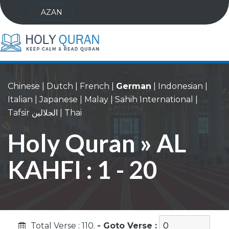
AZAN
Chinese
|
Dutch
|
French
|
German
|
Indonesian
|
Italian
|
Japanese
|
Malay
|
Sahih International
|
Tafsir الجلالين
|
Thai
Holy Quran » AL
KAHFI : 1 - 20
Total Verse : 110.
- Goto Verse :