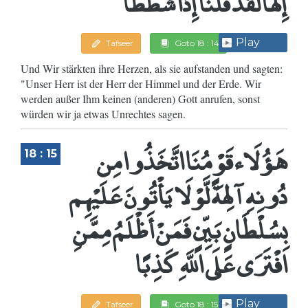
إِلَهًا لَقَدْ قُلْنَا إِذًا شَطَطًا
Play
Tafseer
Goto 18 : 14
Und Wir stärkten ihre Herzen, als sie aufstanden und sagten:
"Unser Herr ist der Herr der Himmel und der Erde. Wir
werden außer Ihm keinen (anderen) Gott anrufen, sonst
würden wir ja etwas Unrechtes sagen.
هَؤُلَاء قَوْمُنَا اتَّخَذُوا مِن
18 : 15
دُونِهِ آلِهَةً لَّوْلَا يَأْتُونَ عَلَيْهِم
بِسُلْطَانٍ بَيِّنٍ فَمَنْ أَظْلَمُ مِمَّنِ
افْتَرَى عَلَى اللَّهِ كَذِبًا
Play
Tafseer
Goto 18 : 15