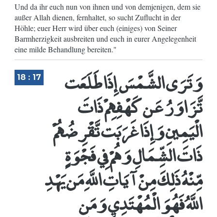
Und da ihr euch nun von ihnen und von demjenigen, dem sie
außer Allah dienen, fernhaltet, so sucht Zuflucht in der
Höhle; euer Herr wird über euch (einiges) von Seiner
Barmherzigkeit ausbreiten und euch in eurer Angelegenheit
eine milde Behandlung bereiten."
وَتَرَى الشَّمْسَ إِذَا طَلَعَت
18 : 17
تَّزَاوَرُ عَن كَهْفِهِمْ ذَاتَ
الْيَمِينِ وَإِذَا غَرَبَت تَّقْرِضُهُمْ
ذَاتَ الشِّمَالِ وَهُمْ فِي فَجْوَةٍ
مِّنْهُ ذَلِكَ مِنْ آيَاتِ اللَّهِ مَن يَهْدِ
اللَّهُ فَهُوَ الْمُهْتَدِي وَمَن