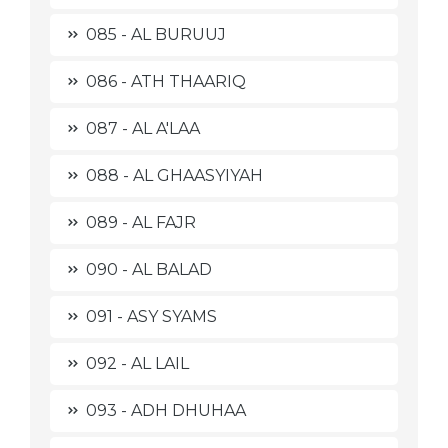
085 - AL BURUUJ
086 - ATH THAARIQ
087 - AL A'LAA
088 - AL GHAASYIYAH
089 - AL FAJR
090 - AL BALAD
091 - ASY SYAMS
092 - AL LAIL
093 - ADH DHUHAA