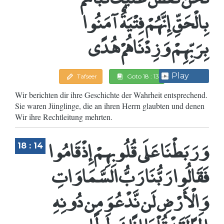
بِالْحَقِّ إِنَّهُمْ فِتْيَةٌ آمَنُوا
بِرَبِّهِمْ وَزِدْنَاهُمْ هُدًى
Play
Tafseer
Goto 18 : 13
Wir berichten dir ihre Geschichte der Wahrheit entsprechend.
Sie waren Jünglinge, die an ihren Herrn glaubten und denen
Wir ihre Rechtleitung mehrten.
وَرَبَطْنَا عَلَى قُلُوبِهِمْ إِذْ قَامُوا
18 : 14
فَقَالُوا رَبُّنَا رَبُّ السَّمَاوَاتِ
وَالْأَرْضِ لَن نَّدْعُوَ مِن دُونِهِ