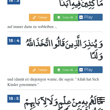
مَاكِثِينَ فِيهِ أَبَدًا
18 : 3
Play
Tafseer
Goto 18 : 3
auf immer darin zu verbleiben -,
وَيُنذِرَ الَّذِينَ قَالُوا اتَّخَذَ اللَّهُ
18 : 4
وَلَدًا
Play
Tafseer
Goto 18 : 4
und (damit er) diejenigen warne, die sagen: "Allah hat Sich
Kinder genommen."
مَّا لَهُم بِهِ مِنْ عِلْمٍ وَلَا لِآبَائِهِمْ
18 : 5