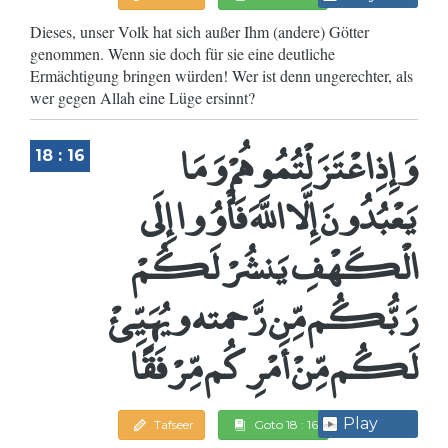
Dieses, unser Volk hat sich außer Ihm (andere) Götter
genommen. Wenn sie doch für sie eine deutliche
Ermächtigung bringen würden! Wer ist denn ungerechter, als
wer gegen Allah eine Lüge ersinnt?
وَإِذِ اعْتَزَلْتُمُوهُمْ وَمَا
18 : 16
يَعْبُدُونَ إِلَّا اللَّهَ فَأْوُوا إِلَى
الْكَهْفِ يَنشُرْ لَكُمْ
رَبُّكُم مِّن رَّحمته ويُهَيِّئْ
لَكُم مِّنْ أَمْرِكُم مِّرْفَقًا
Play
Tafseer
Goto 18 : 16