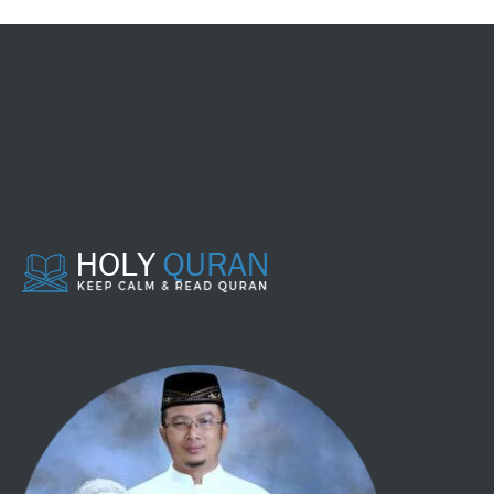
030 - AR-RUUM
031 - LUQMAN
032 - AS SAJDAH
033 - AL AHZAB
034 - SABA'
035 - FAATHIR
036 - YAA SIIN
037 - ASH SHAAFFAAT
038 - SHAAD