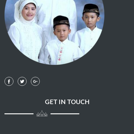
039 - AZ ZUMAR
040 - AL MU'MIN
041 - FUSHSHILAT
042 - ASY SYUURA
043 - AZ ZUKHRUF
044 - AD DUKHAAN
045 - AL JAATZIYAH
GET IN TOUCH
046 - AL AHQAAF
047 - MUHAMMAD
048 - AL FAT-H