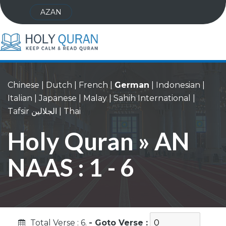
AZAN
Chinese
|
Dutch
|
French
|
German
|
Indonesian
|
Italian
|
Japanese
|
Malay
|
Sahih International
|
Tafsir الجلالين
|
Thai
Holy Quran » AN
NAAS : 1 - 6
Total Verse : 6.
- Goto Verse :