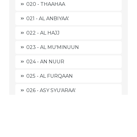
020 - THAAHAA
021 - AL ANBIYAA'
022 - AL HAJJ
023 - AL MU'MINUUN
024 - AN NUUR
025 - AL FURQAAN
026 - ASY SYU'ARAA'
027 - AN NAML
028 - AL QASHASH
029 - AL 'ANKABUUT