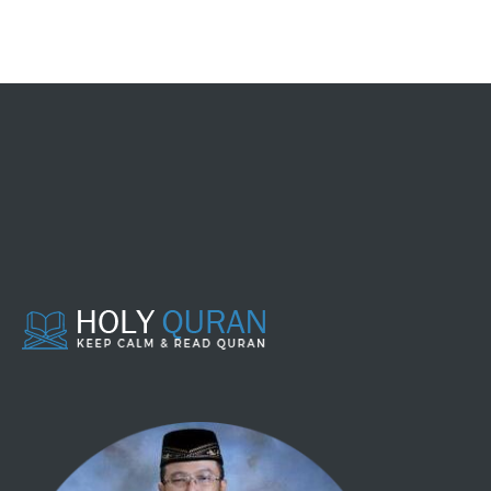
087 - AL A'LAA
088 - AL GHAASYIYAH
089 - AL FAJR
090 - AL BALAD
091 - ASY SYAMS
092 - AL LAIL
093 - ADH DHUHAA
094 - ALAM NASYRAH
095 - AL TIIN