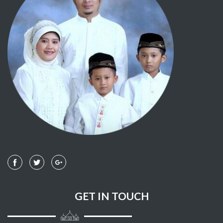
096 - AL 'ALAQ
097 - AL QADR
098 - AL BAYYINAH
099 - AL ZALZALAH
100 - AL 'AADIYAAT
101 - AL QAARI'AH
102 - AT TAKAATSUR
103 - AL 'ASHR
104 - AL HUMAZAH
GET IN TOUCH
105 - AL FIIL