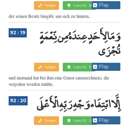
Play
Tafseer
Goto 92 : 18
der seinen Besitz hingibt, um sich zu läutern,
وَمَا لِأَحَدٍ عِندَهُ مِن نِّعْمَةٍ
92 : 19
تُجْزَى
Play
Tafseer
Goto 92 : 19
und niemand hat bei ihm eine Gunst (anzurechnen), die
vergolten werden müßte,
إِلَّا ابْتِغَاء وَجْهِ رَبِّهِ الْأَعْلَى
92 : 20
Play
Tafseer
Goto 92 : 20