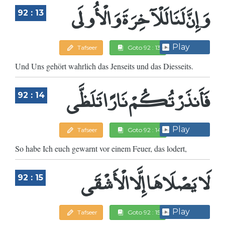
وَإِنَّ لَنَا لَلْآخِرَةَ وَالْأُولَى
92 : 13
Play
Tafseer
Goto 92 : 13
Und Uns gehört wahrlich das Jenseits und das Diesseits.
فَأَنذَرْتُكُمْ نَارًا تَلَظَّى
92 : 14
Play
Tafseer
Goto 92 : 14
So habe Ich euch gewarnt vor einem Feuer, das lodert,
لَا يَصْلَاهَا إِلَّا الْأَشْقَى
92 : 15
Play
Tafseer
Goto 92 : 15