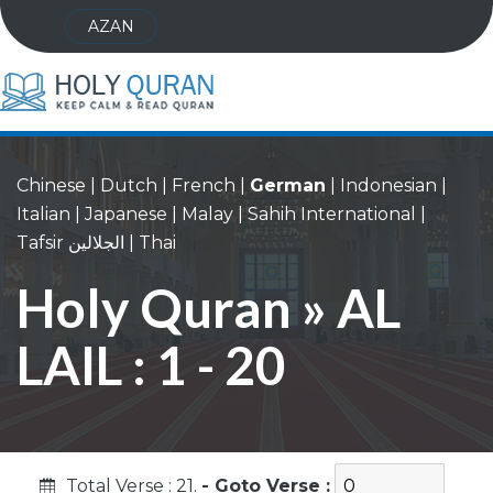
AZAN
Chinese
|
Dutch
|
French
|
German
|
Indonesian
|
Italian
|
Japanese
|
Malay
|
Sahih International
|
Tafsir الجلالين
|
Thai
Holy Quran » AL
LAIL : 1 - 20
Total Verse : 21.
- Goto Verse :