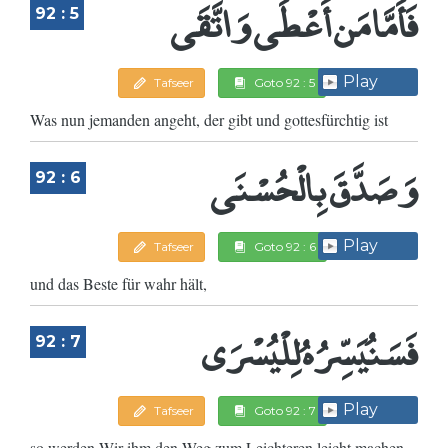
فَأَمَّا مَن أَعْطَى وَاتَّقَى
92 : 5
Play
Tafseer
Goto 92 : 5
Was nun jemanden angeht, der gibt und gottesfürchtig ist
وَصَدَّقَ بِالْحُسْنَى
92 : 6
Play
Tafseer
Goto 92 : 6
und das Beste für wahr hält,
فَسَنُيَسِّرُهُ لِلْيُسْرَى
92 : 7
Play
Tafseer
Goto 92 : 7
so werden Wir ihm den Weg zum Leichteren leicht machen.