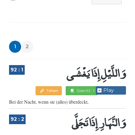
1
2
وَاللَّيْلِ إِذَا يَغْشَى
92 : 1
Play
Tafseer
Goto 92 : 1
Bei der Nacht, wenn sie (alles) überdeckt,
وَالنَّهَارِ إِذَا تَجَلَّى
92 : 2