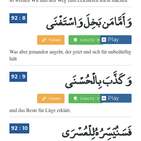
وَأَمَّا مَن بَخِلَ وَاسْتَغْنَى
92 : 8
Play
Tafseer
Goto 92 : 8
Was aber jemanden angeht, der geizt und sich für unbedürftig
hält
وَكَذَّبَ بِالْحُسْنَى
92 : 9
Play
Tafseer
Goto 92 : 9
und das Beste für Lüge erklärt,
فَسَنُيَسِّرُهُ لِلْعُسْرَى
92 : 10