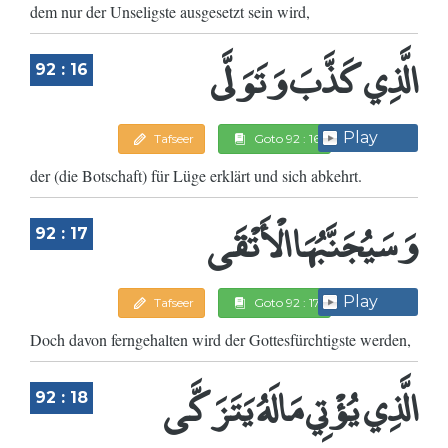
dem nur der Unseligste ausgesetzt sein wird,
الَّذِي كَذَّبَ وَتَوَلَّى
92 : 16
Play
Tafseer
Goto 92 : 16
der (die Botschaft) für Lüge erklärt und sich abkehrt.
وَسَيُجَنَّبُهَا الْأَتْقَى
92 : 17
Play
Tafseer
Goto 92 : 17
Doch davon ferngehalten wird der Gottesfürchtigste werden,
الَّذِي يُؤْتِي مَالَهُ يَتَزَكَّى
92 : 18