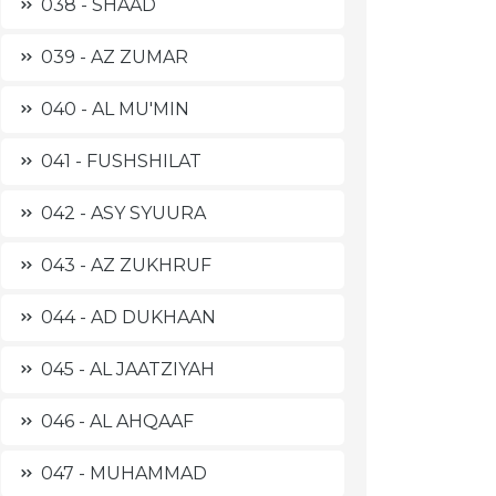
038 - SHAAD
039 - AZ ZUMAR
040 - AL MU'MIN
041 - FUSHSHILAT
042 - ASY SYUURA
043 - AZ ZUKHRUF
044 - AD DUKHAAN
045 - AL JAATZIYAH
046 - AL AHQAAF
047 - MUHAMMAD