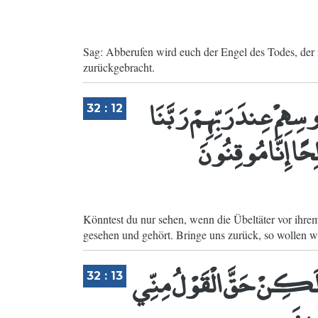
Sag: Abberufen wird euch der Engel des Todes, der m
zurückgebracht.
هِمْ عِندَ رَبِّهِمْ رَبَّنَا
32 : 12
حًا إِنَّا مُوقِنُونَ
Könntest du nur sehen, wenn die Übeltäter vor ihre
gesehen und gehört. Bringe uns zurück, so wollen w
وَلَكِنْ حَقَّ الْقَوْلُ مِنِّي
32 : 13
عِينَ