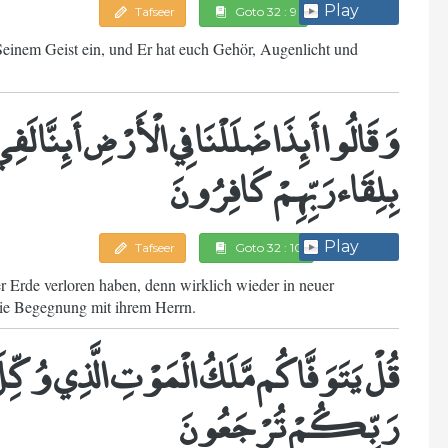
Play
Tafseer
Goto 32 : 9
Seinem Geist ein, und Er hat euch Gehör, Augenlicht und
وَقَالُوا أَئِذَا ضَلَلْنَا فِي الْأَرْضِ أَئِنَّا لَ
بِلِقَاء رَبِّهِمْ كَافِرُونَ
Play
Tafseer
Goto 32 : 10
r Erde verloren haben, denn wirklich wieder in neuer
die Begegnung mit ihrem Herrn.
قُلْ يَتَوَفَّاكُم مَّلَكُ الْمَوْتِ الَّذِي وُكِّ
رَبِّكُمْ تُرْجَعُونَ