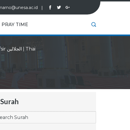
marno@unesa.ac.id
❘
PRAY TIME
Tafsir الجلالين
|
Thai
Surah