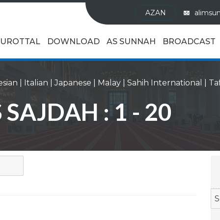
AZAN
alimsu
UROTTAL
DOWNLOAD
AS SUNNAH
BROADCAST
esian
|
Italian
|
Japanese
|
Malay
|
Sahih International
|
 SAJDAH : 1 - 20