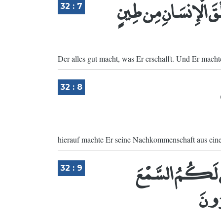
لْقَ الْإِنسَانِ مِن طِينٍ
32 : 7
Der alles gut macht, was Er erschafft. Und Er ma
32 : 8
hierauf machte Er seine Nachkommenschaft aus ein
َلَ لَكُمُ السَّمْعَ
32 : 9
رُونَ