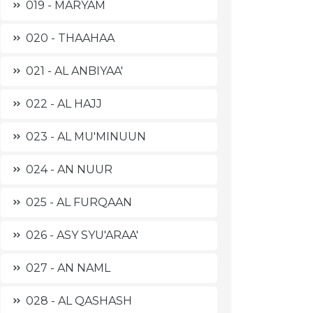
019 - MARYAM
020 - THAAHAA
021 - AL ANBIYAA'
022 - AL HAJJ
023 - AL MU'MINUUN
024 - AN NUUR
025 - AL FURQAAN
026 - ASY SYU'ARAA'
027 - AN NAML
028 - AL QASHASH