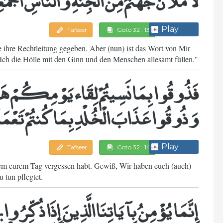
Play
Tafseer
Goto 32 : 13
 ihre Rechtleitung gegeben. Aber (nun) ist das Wort von Mir
Ich die Hölle mit den Ginn und den Menschen allesamt füllen."
فَذُوقُوا بِمَا نَسِيتُمْ لِقَاء يَوْمِكُمْ هَذَا
وَذُوقُوا عَذَابَ الْخُلْدِ بِمَا كُنتُمْ تَعْمَ
Play
Tafseer
Goto 32 : 14
esem eurem Tag vergessen habt. Gewiß, Wir haben euch (auch)
u tun pflegtet.
إِنَّمَا يُؤْمِنُ بِآيَاتِنَا الَّذِينَ إِذَا ذُكِّرُوا