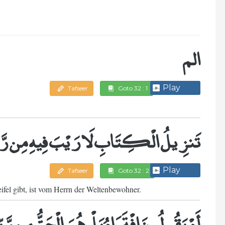
الم
Play
Tafseer
Goto 32 : 1
تَنزِيلُ الْكِتَابِ لَا رَيْبَ فِيهِ مِن رَّبّ
Play
Tafseer
Goto 32 : 2
fel gibt, ist vom Herrn der Weltenbewohner.
أَمْ يَقُولُونَ افْتَرَاهُ بَلْ هُوَ الْحَقُّ مِن رَّبِّ