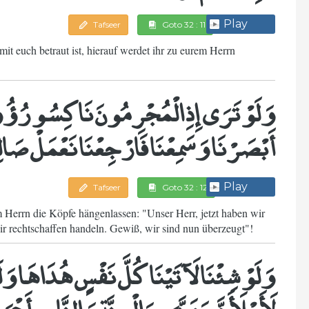
Play
Tafseer
Goto 32 : 11
it euch betraut ist, hierauf werdet ihr zu eurem Herrn
وَلَوْ تَرَى إِذِ الْمُجْرِمُونَ نَاكِسُو رُؤُوسِ
أَبْصَرْنَا وَسَمِعْنَا فَارْجِعْنَا نَعْمَلْ صَالِ
Play
Tafseer
Goto 32 : 12
m Herrn die Köpfe hängenlassen: "Unser Herr, jetzt haben wir
ir rechtschaffen handeln. Gewiß, wir sind nun überzeugt"!
وَلَوْ شِئْنَا لَآتَيْنَا كُلَّ نَفْسٍ هُدَاهَا 
لَأَمْلَأَنَّ جَهَنَّمَ مِنَ الْجِنَّةِ وَالنَّاسِ أَجْمَ