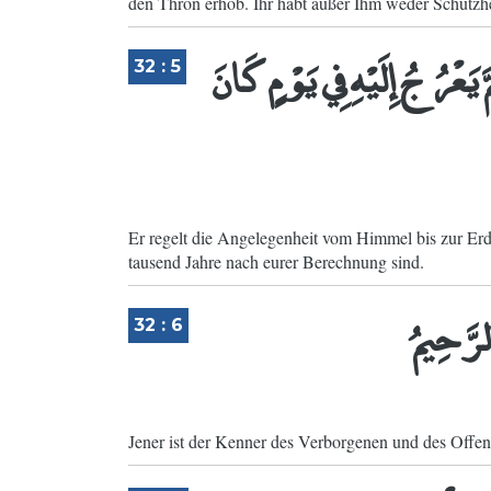
den Thron erhob. Ihr habt außer Ihm weder Schutzhe
 يَعْرُجُ إِلَيْهِ فِي يَوْمٍ كَانَ
32 : 5
Er regelt die Angelegenheit vom Himmel bis zur Erd
tausend Jahre nach eurer Berechnung sind.
لرَّحِيمُ
32 : 6
Jener ist der Kenner des Verborgenen und des Offe