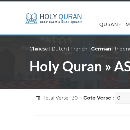
QURAN
M
Chinese
|
Dutch
|
French
|
German
|
Indon
Holy Quran » AS
Total Verse : 30.
- Goto Verse :