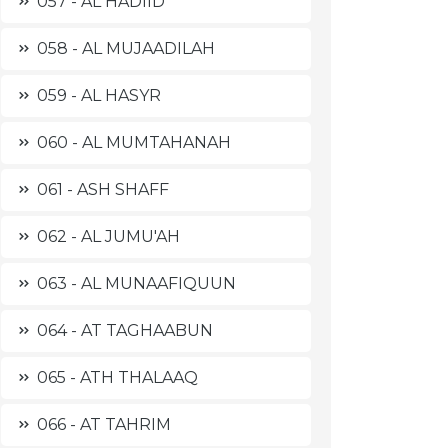
057 - AL HADIID
058 - AL MUJAADILAH
059 - AL HASYR
060 - AL MUMTAHANAH
061 - ASH SHAFF
062 - AL JUMU'AH
063 - AL MUNAAFIQUUN
064 - AT TAGHAABUN
065 - ATH THALAAQ
066 - AT TAHRIM