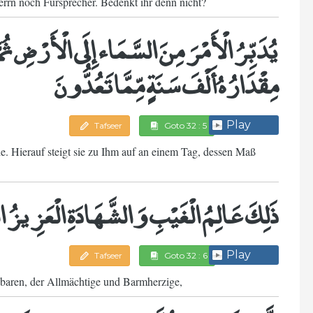
rrn noch Fürsprecher. Bedenkt ihr denn nicht?
يُدَبِّرُ الْأَمْرَ مِنَ السَّمَاء إِلَى الْأَرْضِ ثُمَّ
مِقْدَارُهُ أَلْفَ سَنَةٍ مِّمَّا تَعُدُّونَ
Play
Tafseer
Goto 32 : 5
e. Hierauf steigt sie zu Ihm auf an einem Tag, dessen Maß
ذَلِكَ عَالِمُ الْغَيْبِ وَالشَّهَادَةِ الْعَزِيزُ ا
Play
Tafseer
Goto 32 : 6
nbaren, der Allmächtige und Barmherzige,