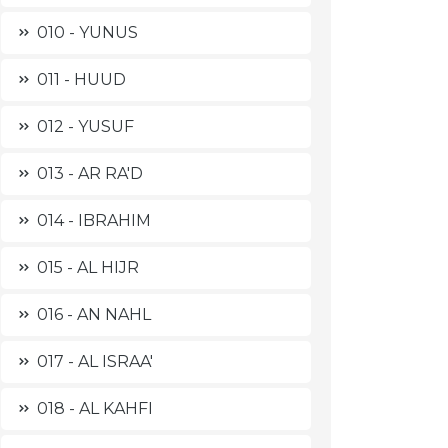
010 - YUNUS
011 - HUUD
012 - YUSUF
013 - AR RA'D
014 - IBRAHIM
015 - AL HIJR
016 - AN NAHL
017 - AL ISRAA'
018 - AL KAHFI