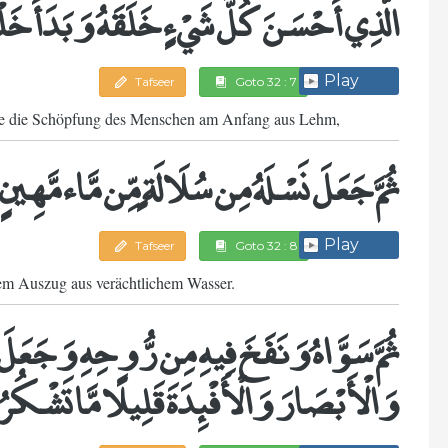
الَّذِي أَحْسَنَ كُلَّ شَيْءٍ خَلَقَهُ وَبَدَأَ خَ
Play
Tafseer
Goto 32 : 7
chte die Schöpfung des Menschen am Anfang aus Lehm,
ثُمَّ جَعَلَ نَسْلَهُ مِن سُلَالَةٍ مِّن مَّاء مَّهِينٍ
Play
Tafseer
Goto 32 : 8
em Auszug aus verächtlichem Wasser.
ثُمَّ سَوَّاهُ وَنَفَخَ فِيهِ مِن رُّوحِهِ وَجَع
وَالْأَبْصَارَ وَالْأَفْئِدَةَ قَلِيلًا مَّا تَشْكُ