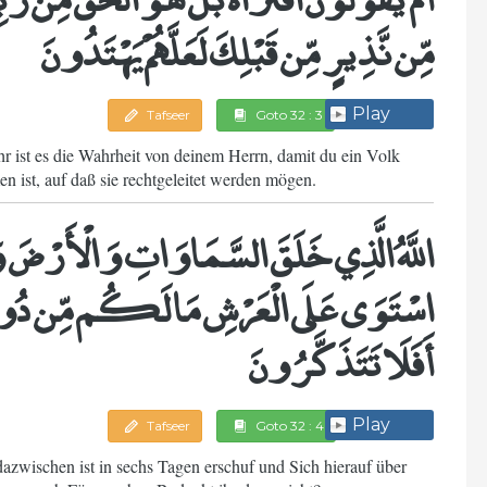
مِّن نَّذِيرٍ مِّن قَبْلِكَ لَعَلَّهُمْ يَهْتَدُونَ
Play
Tafseer
Goto 32 : 3
r ist es die Wahrheit von deinem Herrn, damit du ein Volk
 ist, auf daß sie rechtgeleitet werden mögen.
اللَّهُ الَّذِي خَلَقَ السَّمَاوَاتِ وَالْأَرْضَ وَمَا ب
اسْتَوَى عَلَى الْعَرْشِ مَا لَكُم مِّن دُونِهِ
أَفَلَا تَتَذَكَّرُونَ
Play
Tafseer
Goto 32 : 4
azwischen ist in sechs Tagen erschuf und Sich hierauf über