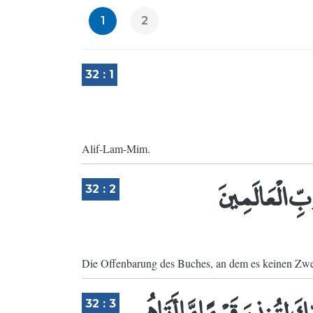
1
2
32 : 1
Alif-Lam-Mim.
ِ الْعَالَمِينَ
32 : 2
Die Offenbarung des Buches, an dem es keinen Zwei
كَ لِتُنذِرَ قَوْمًا مَّا أَتَاهُم
32 : 3