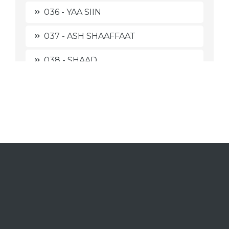
036 - YAA SIIN
037 - ASH SHAAFFAAT
038 - SHAAD
039 - AZ ZUMAR
040 - AL MU'MIN
041 - FUSHSHILAT
042 - ASY SYUURA
043 - AZ ZUKHRUF
044 - AD DUKHAAN
045 - AL JAATZIYAH