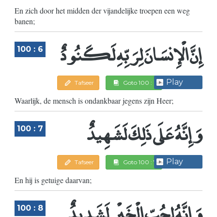
En zich door het midden der vijandelijke troepen een weg
banen;
إِنَّ الْإِنسَانَ لِرَبِّهِ لَكَنُودٌ
100 : 6
Play
Tafseer
Goto 100 : 6
Waarlijk, de mensch is ondankbaar jegens zijn Heer;
وَإِنَّهُ عَلَى ذَلِكَ لَشَهِيدٌ
100 : 7
Play
Tafseer
Goto 100 : 7
En hij is getuige daarvan;
وَإِنَّهُ لِحُبِّ الْخَيْرِ لَشَدِيدٌ
100 : 8