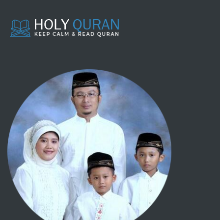
046 - AL AHQAAF
047 - MUHAMMAD
048 - AL FAT-H
049 - AL HUJURAAT
050 - QAAF
051 - ADZ DZAARIYAAT
052 - ATH THUUR
053 - AN NAJM
054 - AL QAMAR