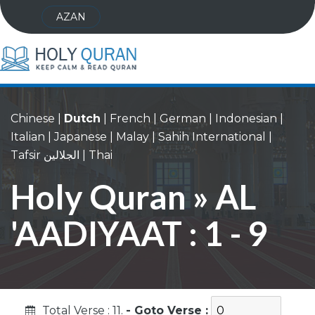
AZAN
Chinese
|
Dutch
|
French
|
German
|
Indonesian
|
Italian
|
Japanese
|
Malay
|
Sahih International
|
Tafsir الجلالين
|
Thai
Holy Quran » AL
'AADIYAAT : 1 - 9
Total Verse : 11.
- Goto Verse :