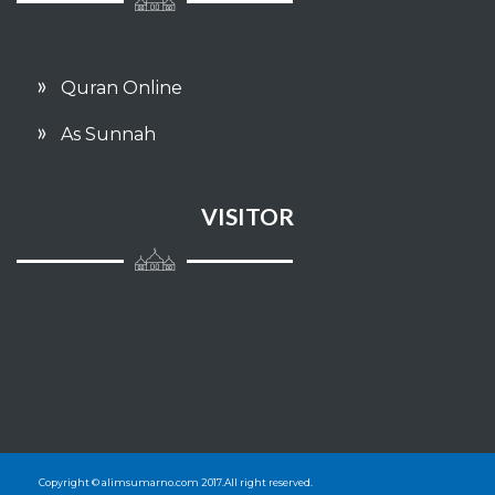
065 - ATH THALAAQ
Quran Online
066 - AT TAHRIM
As Sunnah
067 - AL MULK
068 - AL QALAM
VISITOR
069 - AL HAAQQAH
070 - AL MA'ARIJ
071 - NUH
072 - AL JIN
073 - AL MUZZAMMIL
Copyright © alimsumarno.com 2017.All right reserved.