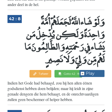
ander deel in de hel.
وَلَوْ شَاء اللَّهُ لَجَعَلَهُمْ أُمَّةً
42 : 8
وَاحِدَةً وَلَكِن يُدْخِلُ مَن
يَشَاء فِي رَحْمَتِهِ وَالظَّالِمُونَ مَا
لَهُم مِّن وَلِيٍّ وَلَا نَصِيرٍ
Play
Tafseer
Goto 42 : 8
Indien het Gode had behaagd, zou hij hen allen éénen
godsdienst hebben doen belijden; maar hij leidt in zijne
genade dengeen die hem behaagt, en de onrechtvaardigen
zullen geen beschermer of helper hebben.