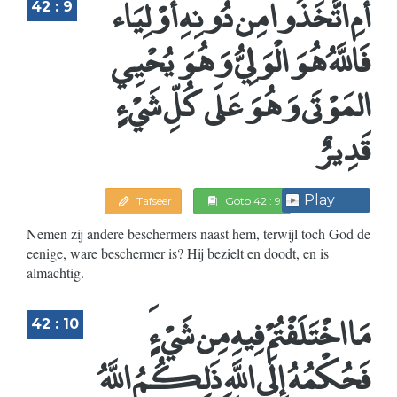
أَمِ اتَّخَذُوا مِن دُونِهِ أَوْلِيَاء
42 : 9
فَاللَّهُ هُوَ الْوَلِيُّ وَهُوَ يُحْيِي
المَوْتَى وَهُوَ عَلَى كُلِّ شَيْءٍ
قَدِيرٌ
Play
Tafseer
Goto 42 : 9
Nemen zij andere beschermers naast hem, terwijl toch God de
eenige, ware beschermer is? Hij bezielt en doodt, en is
almachtig.
42 : 10
فَحُكْمُهُ إِلَى اللَّهِ ذَلِكُمُ اللَّهُ