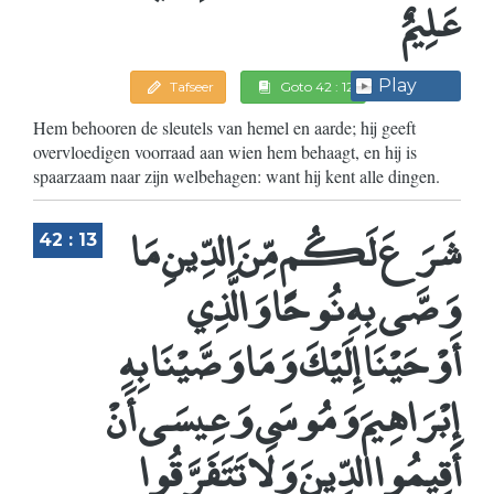
عَلِيمٌ
Play
Tafseer
Goto 42 : 12
Hem behooren de sleutels van hemel en aarde; hij geeft
overvloedigen voorraad aan wien hem behaagt, en hij is
spaarzaam naar zijn welbehagen: want hij kent alle dingen.
شَرَعَ لَكُم مِّنَ الدِّينِ مَا
42 : 13
وَصَّى بِهِ نُوحًا وَالَّذِي
أَوْحَيْنَا إِلَيْكَ وَمَا وَصَّيْنَا بِهِ
إِبْرَاهِيمَ وَمُوسَى وَعِيسَى أَنْ
أَقِيمُوا الدِّينَ وَلَا تَتَفَرَّقُوا