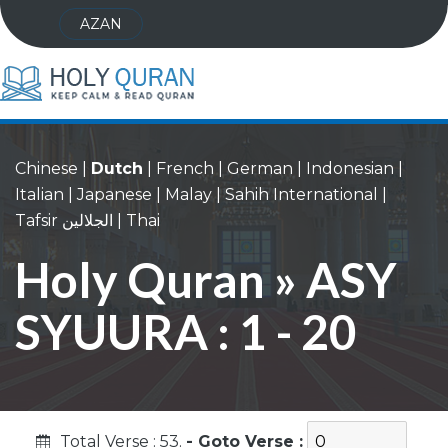
AZAN
Chinese
|
Dutch
|
French
|
German
|
Indonesian
|
Italian
|
Japanese
|
Malay
|
Sahih International
|
Tafsir الجلالين
|
Thai
Holy Quran » ASY
SYUURA : 1 - 20
Total Verse : 53.
- Goto Verse :