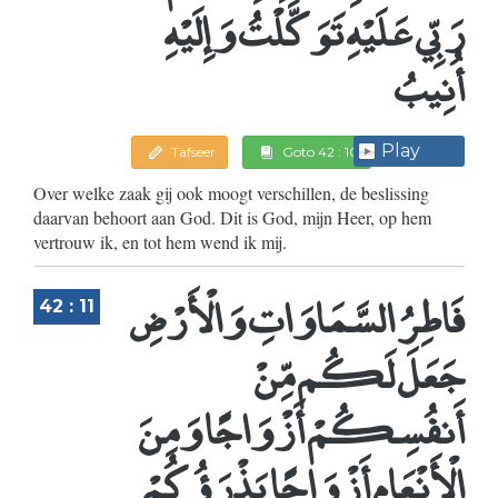
رَبِّي عَلَيْهِ تَوَكَّلْتُ وَإِلَيْهِ
أُنِيبُ
Play
Tafseer
Goto 42 : 10
Over welke zaak gij ook moogt verschillen, de beslissing
daarvan behoort aan God. Dit is God, mijn Heer, op hem
vertrouw ik, en tot hem wend ik mij.
فَاطِرُ السَّمَاوَاتِ وَالْأَرْضِ
42 : 11
جَعَلَ لَكُم مِّنْ
أَنفُسِكُمْ أَزْوَاجًا وَمِنَ
الْأَنْعَامِ أَزْوَاجًا يَذْرَؤُكُمْ