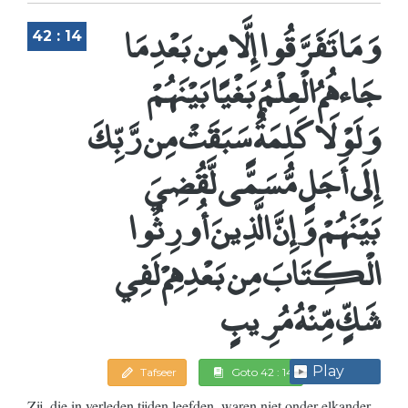
وَمَا تَفَرَّقُوا إِلَّا مِن بَعْدِ مَا
42 : 14
جَاءهُمُ الْعِلْمُ بَغْيًا بَيْنَهُمْ
وَلَوْلَا كَلِمَةٌ سَبَقَتْ مِن رَّبِّكَ
إِلَى أَجَلٍ مُّسَمًّى لَّقُضِيَ
بَيْنَهُمْ وَإِنَّ الَّذِينَ أُورِثُوا
الْكِتَابَ مِن بَعْدِهِمْ لَفِي
شَكٍّ مِّنْهُ مُرِيبٍ
Play
Tafseer
Goto 42 : 14
Zij, die in verleden tijden leefden, waren niet onder elkander