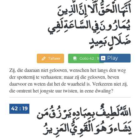
أَنَّهَا الْحَقُّ أَلَا إِنَّ الَّذِينَ
يُمَارُونَ فِي السَّاعَةِ لَفِي
ضَلَالٍ بَعِيدٍ
Play
Tafseer
Goto 42 : 18
Zij, die daaraan niet gelooven, wenschen het langs den weg
der spotternij te verhaasten; maar zij die gelooven, beven
daarvoor en weten dat het de waarheid is. Verkeeren niet zij,
die omtrent het jongste uur twisten, in eene dwaling?
اللَّهُ لَطِيفٌ بِعِبَادِهِ يَرْزُقُ مَن
42 : 19
يَشَاء وَهُوَ الْقَوِيُّ العَزِيزُ