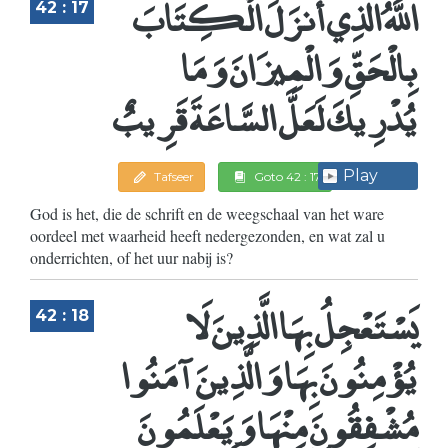
اللَّهُ الَّذِي أَنزَلَ الْكِتَابَ
42 : 17
بِالْحَقِّ وَالْمِيزَانَ وَمَا
يُدْرِيكَ لَعَلَّ السَّاعَةَ قَرِيبٌ
Play
Tafseer
Goto 42 : 17
God is het, die de schrift en de weegschaal van het ware
oordeel met waarheid heeft nedergezonden, en wat zal u
onderrichten, of het uur nabij is?
يَسْتَعْجِلُ بِهَا الَّذِينَ لَا
42 : 18
يُؤْمِنُونَ بِهَا وَالَّذِينَ آمَنُوا
مُشْفِقُونَ مِنْهَا وَيَعْلَمُونَ