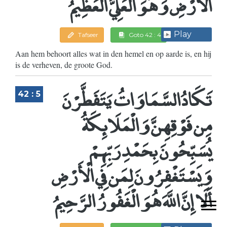
الْأَرْضِ وَهُوَ الْعَلِيُّ الْعَظِيمُ
Play
Tafseer
Goto 42 : 4
Aan hem behoort alles wat in den hemel en op aarde is, en hij
is de verheven, de groote God.
تَكَادُ السَّمَاوَاتُ يَتَفَطَّرْنَ
42 : 5
مِن فَوْقِهِنَّ وَالْمَلَائِكَةُ
يُسَبِّحُونَ بِحَمْدِ رَبِّهِمْ
وَيَسْتَغْفِرُونَ لِمَن فِي الْأَرْضِ
أَلَا إِنَّ اللَّهَ هُوَ الْغَفُورُ الرَّحِيمُ