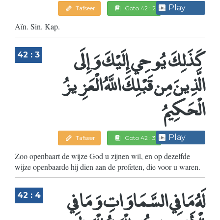
Play
Tafseer
Goto 42 : 2
Aïn. Sin. Kap.
كَذَلِكَ يُوحِي إِلَيْكَ وَإِلَى
42 : 3
الَّذِينَ مِن قَبْلِكَ اللَّهُ الْعَزِيزُ
الْحَكِيمُ
Play
Tafseer
Goto 42 : 3
Zoo openbaart de wijze God u zijnen wil, en op dezelfde
wijze openbaarde hij dien aan de profeten, die voor u waren.
لَهُ مَا فِي السَّمَاوَاتِ وَمَا فِي
42 : 4