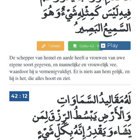
فِيهِ لَيْسَ كَمِثْلِهِ شَيْءٌ وَهُوَ
السَّمِيعُ البَصِيرُ
Play
Tafseer
Goto 42 : 11
De schepper van hemel en aarde heeft u vrouwen van uwe
eigene soort gegeven, en mannelijke en vrouwelijk vee,
waardoor hij u vermenigvuldigt. Er is niets aan hem gelijk, en
hij is het, die alles hoort en ziet.
لَهُ مَقَالِيدُ السَّمَاوَاتِ
42 : 12
وَالْأَرْضِ يَبْسُطُ الرِّزْقَ لِمَن
يَشَاء وَيَقْدِرُ إِنَّهُ بِكُلِّ شَيْءٍ