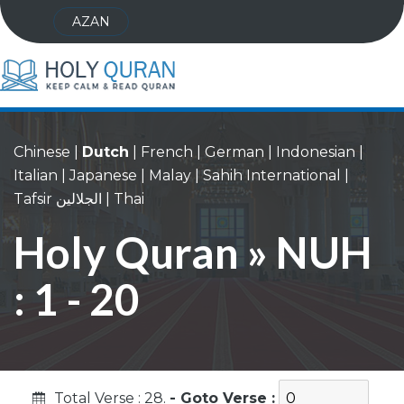
AZAN
Chinese
|
Dutch
|
French
|
German
|
Indonesian
|
Italian
|
Japanese
|
Malay
|
Sahih International
|
Tafsir الجلالين
|
Thai
Holy Quran » NUH
: 1 - 20
Total Verse : 28.
- Goto Verse :