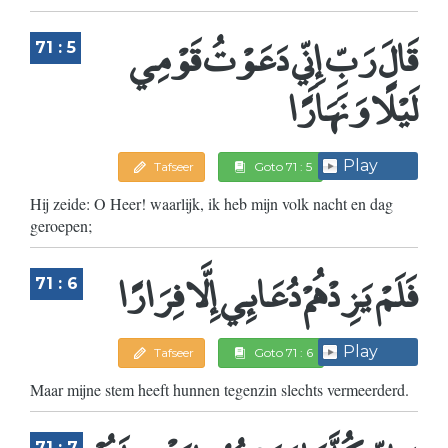
قَالَ رَبِّ إِنِّي دَعَوْتُ قَوْمِي
71 : 5
لَيْلًا وَنَهَارًا
Play
Tafseer
Goto 71 : 5
Hij zeide: O Heer! waarlijk, ik heb mijn volk nacht en dag
geroepen;
فَلَمْ يَزِدْهُمْ دُعَائِي إِلَّا فِرَارًا
71 : 6
Play
Tafseer
Goto 71 : 6
Maar mijne stem heeft hunnen tegenzin slechts vermeerderd.
71 : 7