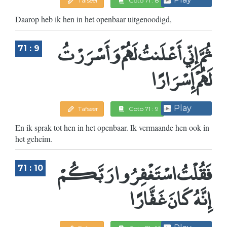
Tafseer
Goto 71 : 8
Daarop heb ik hen in het openbaar uitgenoodigd,
ثُمَّ إِنِّي أَعْلَنتُ لَهُمْ وَأَسْرَرْتُ
71 : 9
لَهُمْ إِسْرَارًا
Play
Tafseer
Goto 71 : 9
En ik sprak tot hen in het openbaar. Ik vermaande hen ook in
het geheim.
فَقُلْتُ اسْتَغْفِرُوا رَبَّكُمْ
71 : 10
إِنَّهُ كَانَ غَفَّارًا