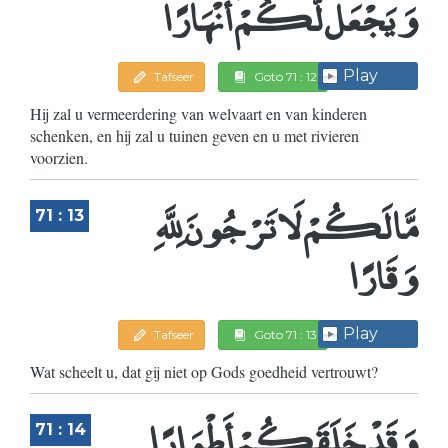
وَيَجْعَل لَّكُمْ أَنْهَارًا
Play
Tafseer
Goto 71 : 12
Hij zal u vermeerdering van welvaart en van kinderen
schenken, en hij zal u tuinen geven en u met rivieren
voorzien.
مَّا لَكُمْ لَا تَرْجُونَ لِلَّهِ
71 : 13
وَقَارًا
Play
Tafseer
Goto 71 : 13
Wat scheelt u, dat gij niet op Gods goedheid vertrouwt?
وَقَدْ خَلَقَكُمْ أَطْوَارًا
71 : 14