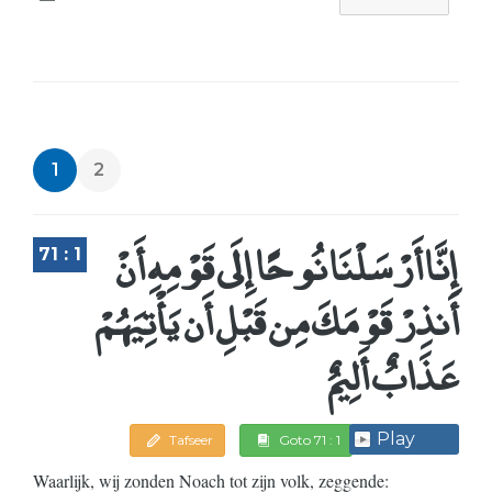
1
2
إِنَّا أَرْسَلْنَا نُوحًا إِلَى قَوْمِهِ أَنْ
71 : 1
أَنذِرْ قَوْمَكَ مِن قَبْلِ أَن يَأْتِيَهُمْ
عَذَابٌ أَلِيمٌ
Play
Tafseer
Goto 71 : 1
Waarlijk, wij zonden Noach tot zijn volk, zeggende: