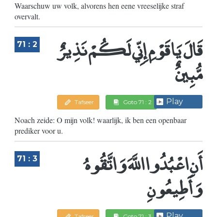
Waarschuw uw volk, alvorens hen eene vreeselijke straf
overvalt.
قَالَ يَا قَوْمِ إِنِّي لَكُمْ نَذِيرٌ
71 : 2
مُّبِينٌ
Play
Tafseer
Goto 71 : 2
Noach zeide: O mijn volk! waarlijk, ik ben een openbaar
prediker voor u.
أَنِ اعْبُدُوا اللَّهَ وَاتَّقُوهُ
71 : 3
وَأَطِيعُونِ
Play
Tafseer
Goto 71 : 3