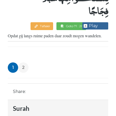
فِجَاجًا
Play
Tafseer
Goto 71 : 20
Opdat gij langs ruime paden daar zoudt mogen wandelen.
1
2
Share:
Surah