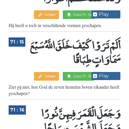
Play
Tafseer
Goto 71 : 14
Hij heeft u toch in verschillende vormen geschapen.
أَلَمْ تَرَوْا كَيْفَ خَلَقَ اللَّهُ سَبْعَ
71 : 15
سَمَاوَاتٍ طِبَاقًا
Play
Tafseer
Goto 71 : 15
Ziet gij niet, hoe God de zeven hemelen boven elkander heeft
geschapen?
وَجَعَلَ الْقَمَرَ فِيهِنَّ نُورًا
71 : 16
وَجَعَلَ الشَّمْسَ سِرَاجًا