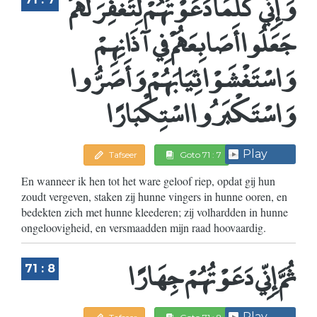
وَإِنِّي كُلَّمَا دَعَوْتُهُمْ لِتَغْفِرَ لَهُمْ
جَعَلُوا أَصَابِعَهُمْ فِي آذَانِهِمْ
وَاسْتَغْشَوْا ثِيَابَهُمْ وَأَصَرُّوا
وَاسْتَكْبَرُوا اسْتِكْبَارًا
Play
Tafseer
Goto 71 : 7
En wanneer ik hen tot het ware geloof riep, opdat gij hun
zoudt vergeven, staken zij hunne vingers in hunne ooren, en
bedekten zich met hunne kleederen; zij volhardden in hunne
ongeloovigheid, en versmaadden mijn raad hoovaardig.
ثُمَّ إِنِّي دَعَوْتُهُمْ جِهَارًا
71 : 8
Play