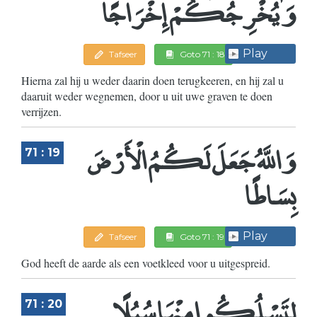
وَيُخْرِجُكُمْ إِخْرَاجًا
Play
Tafseer
Goto 71 : 18
Hierna zal hij u weder daarin doen terugkeeren, en hij zal u
daaruit weder wegnemen, door u uit uwe graven te doen
verrijzen.
وَاللَّهُ جَعَلَ لَكُمُ الْأَرْضَ
71 : 19
بِسَاطًا
Play
Tafseer
Goto 71 : 19
God heeft de aarde als een voetkleed voor u uitgespreid.
لِتَسْلُكُوا مِنْهَا سُبُلًا
71 : 20