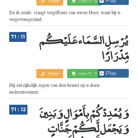
Play
Tafseer
Goto 71 : 10
En ik zeide: vraagt vergiffenis van uwen Heer; want hij is
vergevensgezind.
يُرْسِلِ السَّمَاء عَلَيْكُم
71 : 11
مِّدْرَارًا
Play
Tafseer
Goto 71 : 11
Hij zal rijkelijk regen van den hemel op u doen
nederstroomen.
وَيُمْدِدْكُمْ بِأَمْوَالٍ وَبَنِينَ
71 : 12
وَيَجْعَل لَّكُمْ جَنَّاتٍ