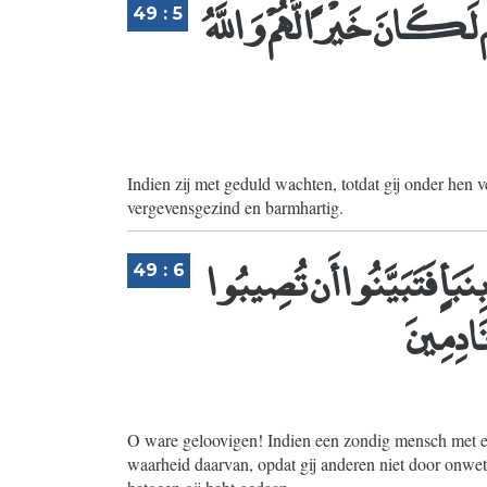
لَكَانَ خَيْرًا لَّهُمْ وَاللَّهُ
49 : 5
Indien zij met geduld wachten, totdat gij onder hen ve
vergevensgezind en barmhartig.
نَبَأٍ فَتَبَيَّنُوا أَن تُصِيبُوا
49 : 6
نَادِمِينَ
O ware geloovigen! Indien een zondig mensch met e
waarheid daarvan, opdat gij anderen niet door onw