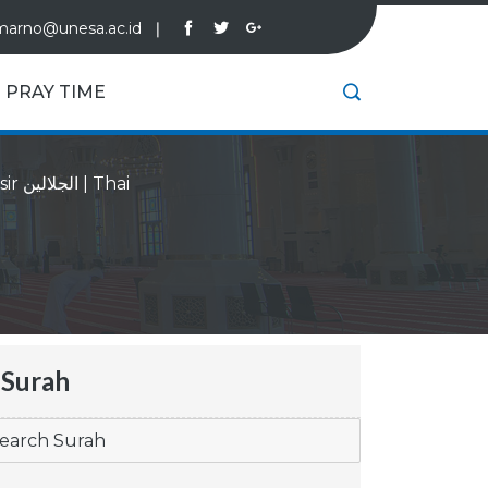
marno@unesa.ac.id
❘
PRAY TIME
Tafsir الجلالين
|
Thai
Surah