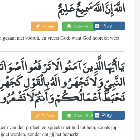
اللَّهَ إِنَّ اللَّهَ سَمِيعٌ عَلِيمٌ
Play
Tafseer
Goto 49 : 1
 gezant niet vooruit, en vreest God; want God hoort en weet
يَا أَيُّهَا الَّذِينَ آمَنُوا لَا تَرْفَعُوا أَ
النَّبِيِّ وَلَا تَجْهَرُوا لَهُ بِالْقَوْلِ كَج
تَحْبَطَ أَعْمَالُكُمْ وَأَنتُمْ لَا تَشْعُرُو
Play
Tafseer
Goto 49 : 2
em van den profeet, en spreekt niet luid tot hem, zooals gij
ijdel worden, zonder dat gij het bemerkt.