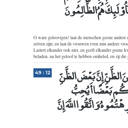
ُوْلَئِكَ هُمُ الظَّالِمُونَ
O ware geloovigen! laat de menschen geene andere m
zelven zijn; en laat de vrouwen even min andere vrouw
Lastert elkander ook niet, en geeft elkander geene k
beladen, na het geloof te hebben omhelsd, en zij di
نَ الظَّنِّ إِنَّ بَعْضَ الظَّنِّ
49 : 12
ُكُم بَعْضًا أَيُحِبُّ
ْتُمُوهُ وَاتَّقُوا اللَّهَ إِنَّ