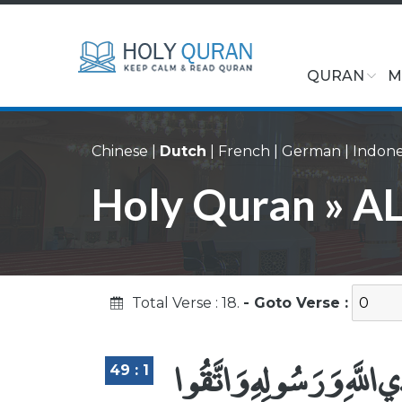
QURAN
M
Chinese
|
Dutch
|
French
|
German
|
Indone
Holy Quran » AL
Total Verse : 18.
- Goto Verse :
دَيِ اللَّهِ وَرَسُولِهِ وَاتَّقُوا
49 : 1