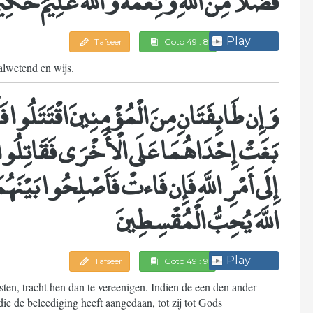
Play
Tafseer
Goto 49 : 8
lwetend en wijs.
وَإِن طَائِفَتَانِ مِنَ الْمُؤْمِنِينَ اقْتَتَلُوا فَ
بَغَتْ إِحْدَاهُمَا عَلَى الْأُخْرَى فَقَاتِلُوا
إِلَى أَمْرِ اللَّهِ فَإِن فَاءتْ فَأَصْلِحُوا بَيْنَهُ
اللَّهَ يُحِبُّ الْمُقْسِطِينَ
Play
Tafseer
Goto 49 : 9
sten, tracht hen dan te vereenigen. Indien de een den ander
 die de beleediging heeft aangedaan, tot zij tot Gods