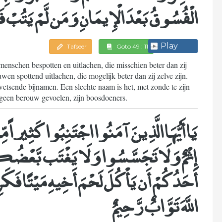
الْفُسُوقُ بَعْدَ الْإِيمَانِ وَمَن لَّمْ يَتُبْ فَأ
Play
Tafseer
Goto 49 : 11
enschen bespotten en uitlachen, die misschien beter dan zij
en spottend uitlachen, die mogelijk beter dan zij zelve zijn.
wetsende bijnamen. Een slechte naam is het, met zonde te zijn
e geen berouw gevoelen, zijn boosdoeners.
يَا أَيُّهَا الَّذِينَ آمَنُوا اجْتَنِبُوا كَثِيراً مِّ
إِثْمٌ وَلَا تَجَسَّسُوا وَلَا يَغْتَب بَّعْض
أَحَدُكُمْ أَن يَأْكُلَ لَحْمَ أَخِيهِ مَيْتًا فَكَرِه
اللَّهَ تَوَّابٌ رَّحِيمٌ