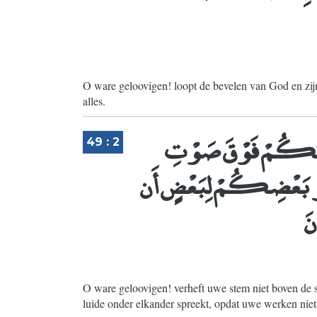
O ware geloovigen! loopt de bevelen van God en zijn
alles.
صْوَاتَكُمْ فَوْقَ صَوْتِ
49 : 2
َهْرِ بَعْضِكُمْ لِبَعْضٍ أَن
نَ
O ware geloovigen! verheft uwe stem niet boven de st
luide onder elkander spreekt, opdat uwe werken niet 