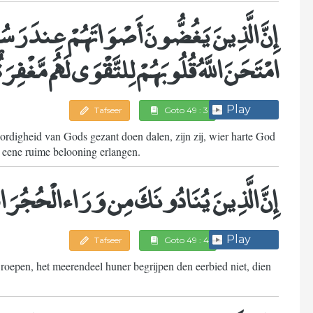
إِنَّ الَّذِينَ يَغُضُّونَ أَصْوَاتَهُمْ عِندَ رَسُول
امْتَحَنَ اللَّهُ قُلُوبَهُمْ لِلتَّقْوَى لَهُم مَّغْفِر
Play
Tafseer
Goto 49 : 3
rdigheid van Gods gezant doen dalen, zijn zij, wier harte God
en eene ruime belooning erlangen.
إِنَّ الَّذِينَ يُنَادُونَكَ مِن وَرَاء الْحُجُرَات
Play
Tafseer
Goto 49 : 4
 roepen, het meerendeel huner begrijpen den eerbied niet, dien