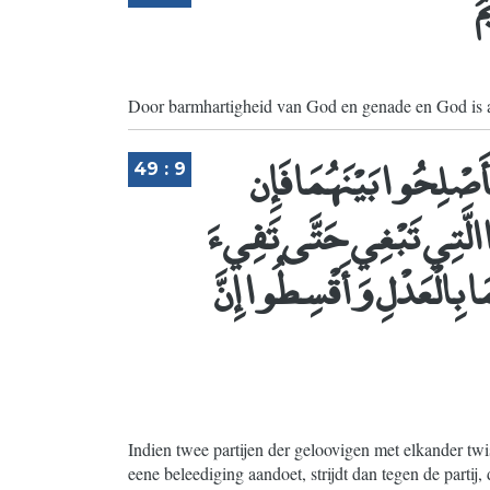
Door barmhartigheid van God en genade en God is a
أَصْلِحُوا بَيْنَهُمَا فَإِن
49 : 9
 الَّتِي تَبْغِي حَتَّى تَفِيءَ
مَا بِالْعَدْلِ وَأَقْسِطُوا إِنَّ
Indien twee partijen der geloovigen met elkander twi
eene beleediging aandoet, strijdt dan tegen de partij,