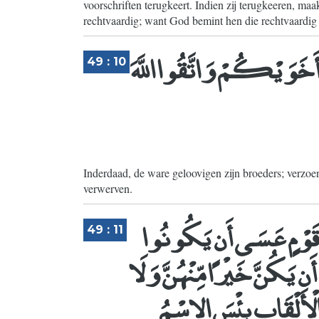
voorschriften terugkeert. Indien zij terugkeeren, ma
rechtvaardig; want God bemint hen die rechtvaardig
َ أَخَوَيْكُمْ وَاتَّقُوا اللَّهَ
49 : 10
Inderdaad, de ware geloovigen zijn broeders; verzoe
verwerven.
مِّن قَوْمٍ عَسَى أَن يَكُونُوا
49 : 11
ن يَكُنَّ خَيْرًا مِّنْهُنَّ وَلَا
أَلْقَابِ بِئْسَ الاِسْمُ