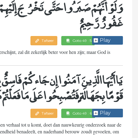
وَلَوْ أَنَّهُمْ صَبَرُوا حَتَّى تَخْرُجَ إِلَيْهِمْ 
غَفُورٌ رَّحِيمٌ
Play
Tafseer
Goto 49 : 5
rschijnt, zal dit zekerlijk beter voor hen zijn; maar God is
يَا أَيُّهَا الَّذِينَ آمَنُوا إِن جَاءكُمْ فَاسِقٌ بِ
قَوْمًا بِجَهَالَةٍ فَتُصْبِحُوا عَلَى مَا فَعَلْتُمْ 
Play
Tafseer
Goto 49 : 6
en verhaal tot u komt, doet dan nauwkeurig onderzoek naar de
etendheid benadeelt, en naderhand berouw zoudt gevoelen, om