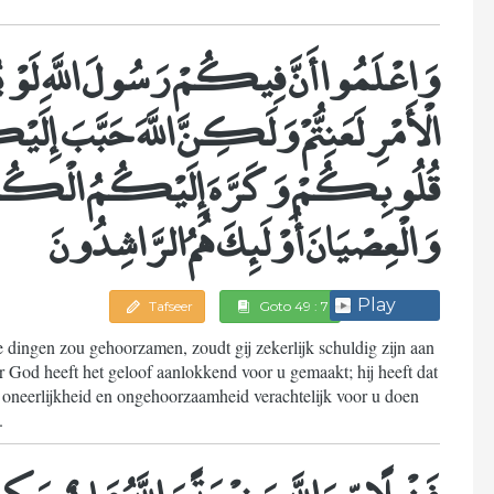
وَاعْلَمُوا أَنَّ فِيكُمْ رَسُولَ اللَّهِ لَوْ
الْأَمْرِ لَعَنِتُّمْ وَلَكِنَّ اللَّهَ حَبَّبَ إِلَي
قُلُوبِكُمْ وَكَرَّهَ إِلَيْكُمُ الْكُفْ
وَالْعِصْيَانَ أُوْلَئِكَ هُمُ الرَّاشِدُونَ
Play
Tafseer
Goto 49 : 7
le dingen zou gehoorzamen, zoudt gij zekerlijk schuldig zijn aan
 God heeft het geloof aanlokkend voor u gemaakt; hij heeft dat
 oneerlijkheid en ongehoorzaamheid verachtelijk voor u doen
.
فَضْلًا مِّنَ اللَّهِ وَنِعْمَةً وَاللَّهُ عَلِيمٌ حَكِيم