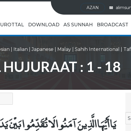
AZAN
alimsu
UROTTAL
DOWNLOAD
AS SUNNAH
BROADCAST
sian
|
Italian
|
Japanese
|
Malay
|
Sahih International
|
 HUJURAAT : 1 - 18
يَا أَيُّهَا الَّذِينَ آمَنُوا لَا تُقَدِّمُوا بَيْنَ يَ