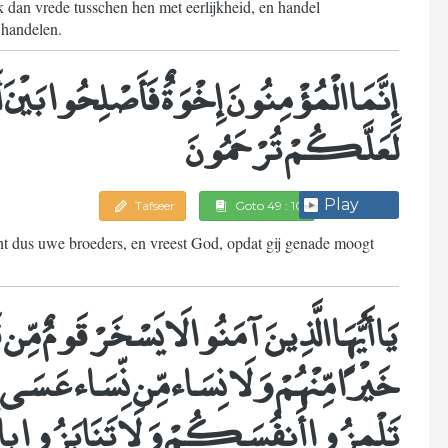
ak dan vrede tusschen hen met eerlijkheid, en handel
 handelen.
إِنَّمَا الْمُؤْمِنُونَ إِخْوَةٌ فَأَصْلِحُوا بَيْن
لَعَلَّكُمْ تُرْحَمُونَ
Play
Tafseer
Goto 49 : 10
nt dus uwe broeders, en vreest God, opdat gij genade moogt
يَا أَيُّهَا الَّذِينَ آمَنُوا لَا يَسْخَرْ قَومٌ 
خَيْرًا مِّنْهُمْ وَلَا نِسَاء مِّن نِّسَاء عَسَى أَ
تَلْمِزُوا أَنفُسَكُمْ وَلَا تَنَابَزُوا بِالْ