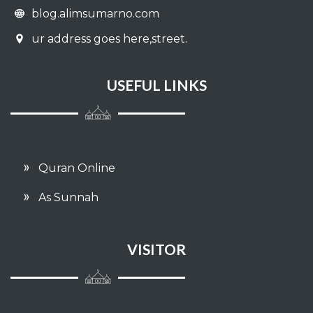
blog.alimsumarno.com
Kurban
ur address goes here,street.
Minuman
USEFUL LINKS
Sakit
Pengobatan
Adab
Quran Online
Meminta Izin
As Sunnah
Hal-hal yang melunakkan hati
VISITOR
Qadar
Sumpah dan Nadzar