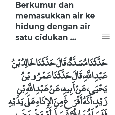
Berkumur dan
memasukkan air ke
hidung dengan air
satu cidukan ...
حَدَّثَنَا مُسَدَّدٌ، قَالَ حَدَّثَنَا خَالِدُ بْنُ
عَبْدِ اللَّهِ، قَالَ حَدَّثَنَا عَمْرُو بْنُ
يَحْيَى، عَنْ أَبِيهِ، عَنْ عَبْدِ اللَّهِ بْنِ
زَيْدٍ، أَنَّهُ أَفْرَغَ مِنَ الإِنَاءِ عَلَى يَدَيْهِ
فَغَسَلَهُمَا، ثُمَّ غَسَلَ أَوْ مَضْمَضَ،