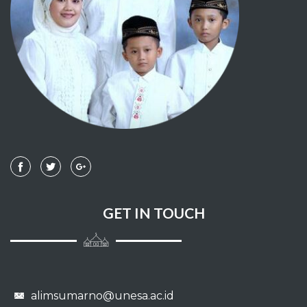
Jizyah
Permulaan penciptaan makhluq
Hadits-hadits yang meriwayatkan
tentang para Nabi
Perilaku budi pekerti yang terpuji
Talaq
Nafkah
GET IN TOUCH
Makanan
Aqiqah
Penyembelihan dan perburuan
alimsumarno@unesa.ac.id