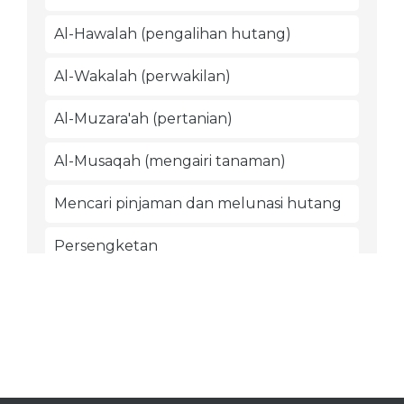
Al-Hawalah (pengalihan hutang)
Al-Wakalah (perwakilan)
Al-Muzara'ah (pertanian)
Al-Musaqah (mengairi tanaman)
Mencari pinjaman dan melunasi hutang
Persengketan
Barang temuan
Perbuatan-perbuatan zhalim dan
merampok
Asy-Syirkah (perserikatan usaha)