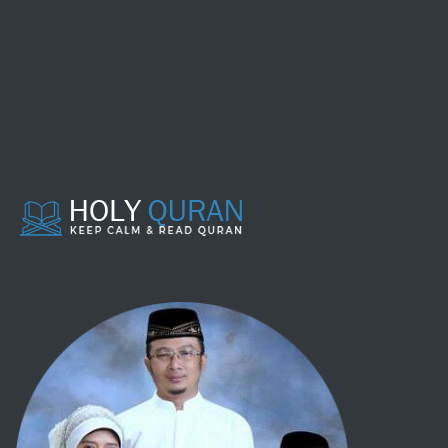
Gadai
Membebaskan budak
Hibah, keutamaannya dan anjuran
melakukannya
Kesaksian
Perdamaian
Syarat-syarat
Washiyat
Jihad dan penjelajahan
Bagian seperlima