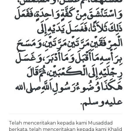
وَاسْتَنْشَقَ مِنْ كَفَّةٍ وَاحِدَةٍ، فَفَعَلَ
ذَلِكَ ثَلاَثًا، فَغَسَلَ يَدَيْهِ إِلَى
الْمِرْفَقَيْنِ مَرَّتَيْنِ مَرَّتَيْنِ، وَمَسَحَ
بِرَأْسِهِ مَا أَقْبَلَ وَمَا أَدْبَرَ، وَغَسَلَ
رِجْلَيْهِ إِلَى الْكَعْبَيْنِ، ثُمَّ قَالَ
هَكَذَا وُضُوءُ رَسُولِ اللَّهِ صلى الله
عليه وسلم‏.‏
Telah menceritakan kepada kami Musaddad
berkata, telah menceritakan kepada kami Khalid