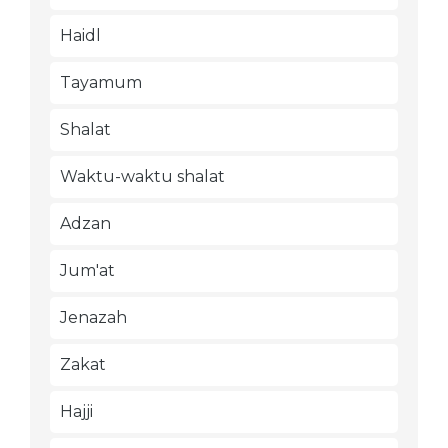
Haidl
Tayamum
Shalat
Waktu-waktu shalat
Adzan
Jum'at
Jenazah
Zakat
Hajji