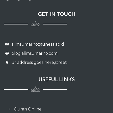
Pengobatan
GET IN TOUCH
Adab
Meminta Izin
Hal-hal yang melunakkan hati
alimsumarno@unesa.ac.id
Qadar
blog.alimsumarno.com
ur address goes here,street.
Sumpah dan Nadzar
Kafarat sumpah
USEFUL LINKS
Fara`idl
Hukum hudud
Quran Online
Diyat