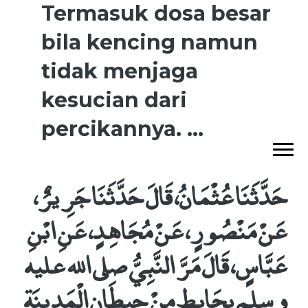
Termasuk dosa besar
bila kencing namun
tidak menjaga
kesucian dari
percikannya. ...
حَدَّثَنَا عُثْمَانُ، قَالَ حَدَّثَنَا جَرِيرٌ،
عَنْ مَنْصُورٍ، عَنْ مُجَاهِدٍ، عَنِ ابْنِ
عَبَّاسٍ، قَالَ مَرَّ النَّبِيُّ صلى الله عليه
وسلم بِحَائِطٍ مِنْ حِيطَانِ الْمَدِينَةِ