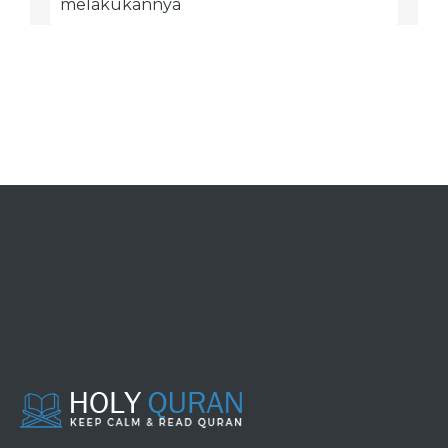
melakukannya
Kesaksian
Perdamaian
Syarat-syarat
Washiyat
Jihad dan penjelajahan
Bagian seperlima
Jizyah
Permulaan penciptaan makhluq
Hadits-hadits yang meriwayatkan