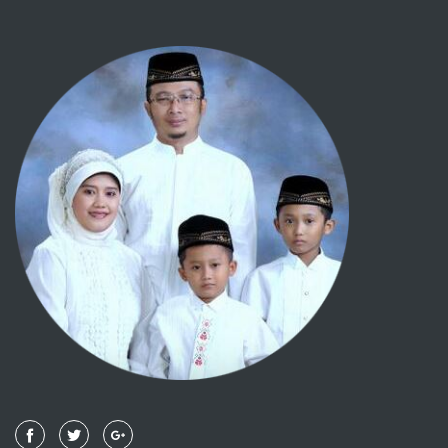
tentang para Nabi
Perilaku budi pekerti yang terpuji
Talaq
Nafkah
Makanan
Aqiqah
Penyembelihan dan perburuan
Kurban
Minuman
Sakit