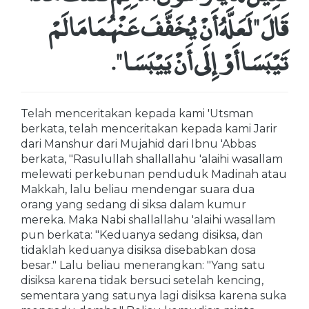
قَالَ ‏"‏ لَعَلَّهُ أَنْ يُخَفَّفَ عَنْهُمَا مَا لَمْ
تَيْبَسَا أَوْ إِلَى أَنْ يَيْبَسَا ‏"‏‏.‏
Telah menceritakan kepada kami 'Utsman
berkata, telah menceritakan kepada kami Jarir
dari Manshur dari Mujahid dari Ibnu 'Abbas
berkata, "Rasulullah shallallahu 'alaihi wasallam
melewati perkebunan penduduk Madinah atau
Makkah, lalu beliau mendengar suara dua
orang yang sedang di siksa dalam kumur
mereka. Maka Nabi shallallahu 'alaihi wasallam
pun berkata: "Keduanya sedang disiksa, dan
tidaklah keduanya disiksa disebabkan dosa
besar." Lalu beliau menerangkan: "Yang satu
disiksa karena tidak bersuci setelah kencing,
sementara yang satunya lagi disiksa karena suka