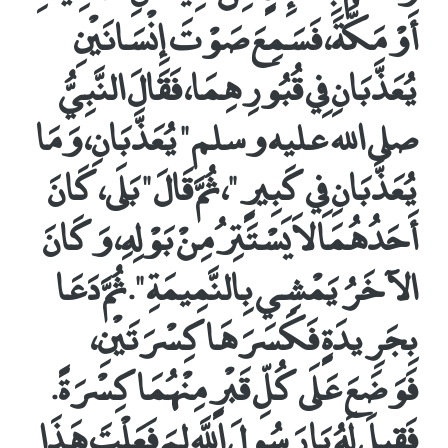
أَوْ مَكَّةَ، فَسَمِعَ صَوْتَ إِنْسَانَيْنِ
يُعَذَّبَانِ فِي قُبُورِهِمَا، فَقَالَ النَّبِيُّ
صلى الله عليه وسلم ‏"‏ يُعَذَّبَانِ، وَمَا
يُعَذَّبَانِ فِي كَبِيرٍ ‏"‏، ثُمَّ قَالَ ‏"‏ بَلَى، كَانَ
أَحَدُهُمَا لاَ يَسْتَتِرُ مِنْ بَوْلِهِ، وَكَانَ
الآخَرُ يَمْشِي بِالنَّمِيمَةِ ‏"‏‏.‏ ثُمَّ دَعَا
بِجَرِيدَةٍ فَكَسَرَهَا كِسْرَتَيْنِ،
فَوَضَعَ عَلَى كُلِّ قَبْرٍ مِنْهُمَا كِسْرَةً‏.‏
فَقِيلَ لَهُ يَا رَسُولَ اللَّهِ لِمَ فَعَلْتَ هَذَا