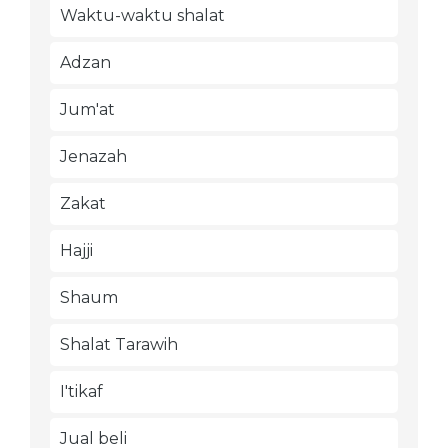
Waktu-waktu shalat
Adzan
Jum'at
Jenazah
Zakat
Hajji
Shaum
Shalat Tarawih
I'tikaf
Jual beli