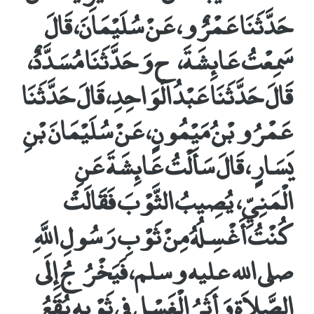
حَدَّثَنَا عَمْرٌو، عَنْ سُلَيْمَانَ، قَالَ
سَمِعْتُ عَائِشَةَ، ح وَحَدَّثَنَا مُسَدَّدٌ،
قَالَ حَدَّثَنَا عَبْدُ الْوَاحِدِ، قَالَ حَدَّثَنَا
عَمْرُو بْنُ مَيْمُونٍ، عَنْ سُلَيْمَانَ بْنِ
يَسَارٍ، قَالَ سَأَلْتُ عَائِشَةَ عَنِ
الْمَنِيِّ، يُصِيبُ الثَّوْبَ فَقَالَتْ
كُنْتُ أَغْسِلُهُ مِنْ ثَوْبِ رَسُولِ اللَّهِ
صلى الله عليه وسلم، فَيَخْرُجُ إِلَى
الصَّلاَةِ وَأَثَرُ الْغَسْلِ فِي ثَوْبِهِ بُقَعُ