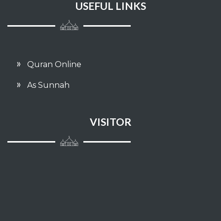
USEFUL LINKS
siasat mengelak
Ta'bir
Fitnah
Quran Online
Hukum-hukum
As Sunnah
mengharap/mengandai-andai
VISITOR
Khabar Ahad
Berpegang teguh terhadap kitab dan
sunnah
Tauhid