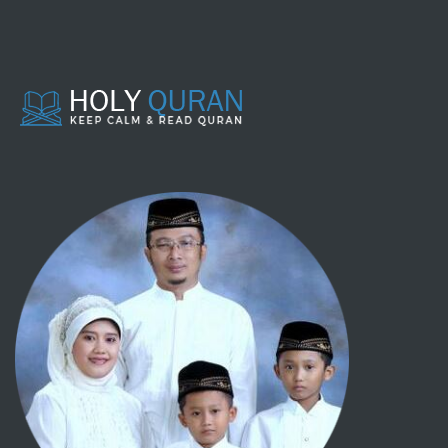
Makanan
Aqiqah
Penyembelihan dan perburuan
Kurban
Minuman
Sakit
Pengobatan
Adab
Meminta Izin