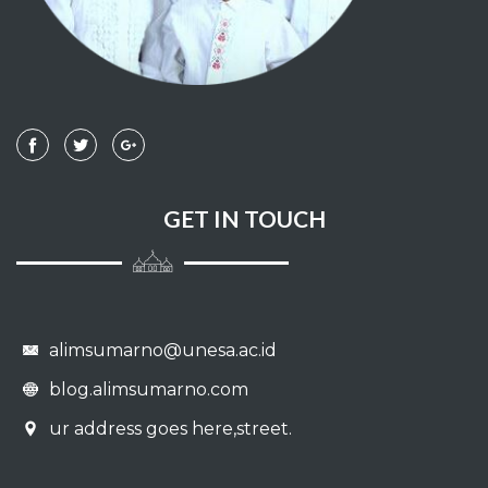
Hal-hal yang melunakkan hati
Qadar
Sumpah dan Nadzar
Kafarat sumpah
Fara`idl
GET IN TOUCH
Hukum hudud
Diyat
alimsumarno@unesa.ac.id
Meminta taubat orang-orang murtad
dan para pembangkan serta memerangi
blog.alimsumarno.com
mereka
ur address goes here,street.
keterpaksaan