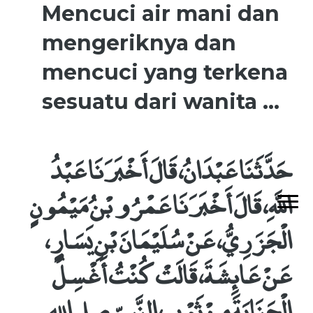
Mencuci air mani dan
mengeriknya dan
mencuci yang terkena
sesuatu dari wanita ...
حَدَّثَنَا عَبْدَانُ، قَالَ أَخْبَرَنَا عَبْدُ
اللَّهِ، قَالَ أَخْبَرَنَا عَمْرُو بْنُ مَيْمُونٍ
الْجَزَرِيُّ، عَنْ سُلَيْمَانَ بْنِ يَسَارٍ،
عَنْ عَائِشَةَ، قَالَتْ كُنْتُ أَغْسِلُ
الْجَنَابَةَ مِنْ ثَوْبِ النَّبِيِّ صلى الله