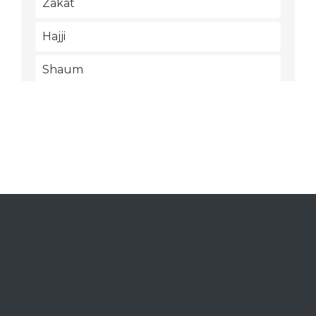
Zakat
Hajji
Shaum
Shalat Tarawih
I'tikaf
Jual beli
Jual beli as-Salam
Asy-Syuf'ah
Al-Ijarah (sewa menyewa dan jasa)
Al-Hawalah (pengalihan hutang)