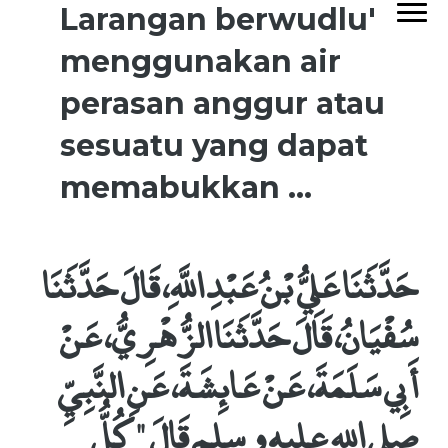
Larangan berwudlu'
menggunakan air
perasan anggur atau
sesuatu yang dapat
memabukkan ...
حَدَّثَنَا عَلِيُّ بْنُ عَبْدِ اللَّهِ، قَالَ حَدَّثَنَا
سُفْيَانُ، قَالَ حَدَّثَنَا الزُّهْرِيُّ، عَنْ
أَبِي سَلَمَةَ، عَنْ عَائِشَةَ، عَنِ النَّبِيِّ
صلى الله عليه وسلم قَالَ ‏ "‏ كُلُّ