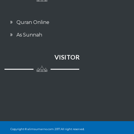
Permulaan penciptaan makhluq
Hadits-hadits yang meriwayatkan
Quran Online
tentang para Nabi
As Sunnah
Perilaku budi pekerti yang terpuji
Talaq
VISITOR
Nafkah
Makanan
Aqiqah
Penyembelihan dan perburuan
Kurban
Copyright © alimsumarno.com 2017.All right reserved.