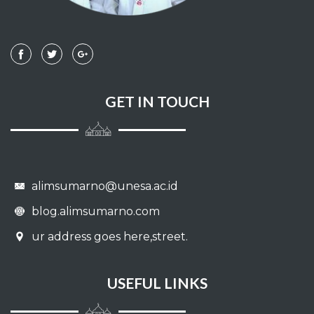
Membebaskan budak
Hibah, keutamaannya dan anjuran
melakukannya
Kesaksian
GET IN TOUCH
Perdamaian
Syarat-syarat
alimsumarno@unesa.ac.id
Washiyat
blog.alimsumarno.com
Jihad dan penjelajahan
ur address goes here,street.
Bagian seperlima
USEFUL LINKS
Jizyah