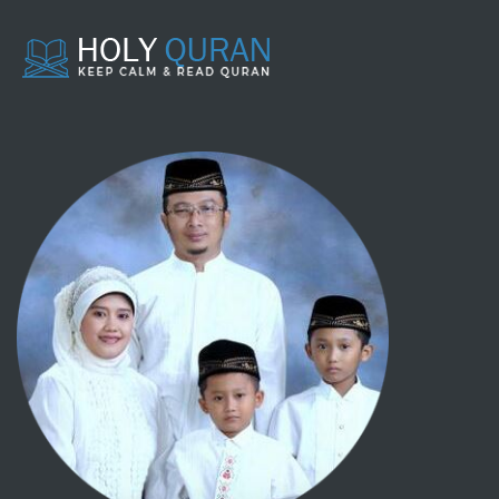
Al-Wakalah (perwakilan)
Al-Muzara'ah (pertanian)
Al-Musaqah (mengairi tanaman)
Mencari pinjaman dan melunasi hutang
Persengketan
Barang temuan
Perbuatan-perbuatan zhalim dan
merampok
Asy-Syirkah (perserikatan usaha)
Gadai