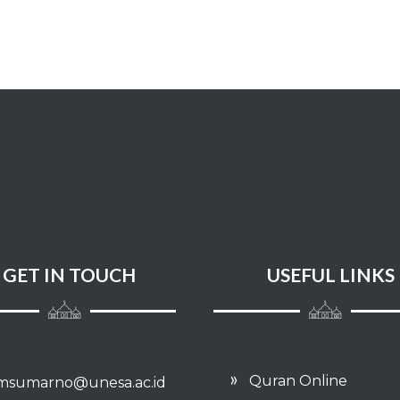
GET IN TOUCH
USEFUL LINKS
Quran Online
imsumarno@unesa.ac.id