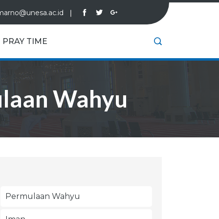
marno@unesa.ac.id
❘
PRAY TIME
mulaan Wahyu
Permulaan Wahyu