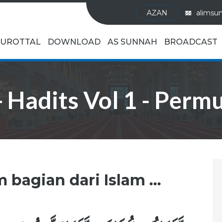
AZAN
alimsu
UROTTAL
DOWNLOAD
AS SUNNAH
BROADCAST
- Hadits Vol 1 - Per
bagian dari Islam ...