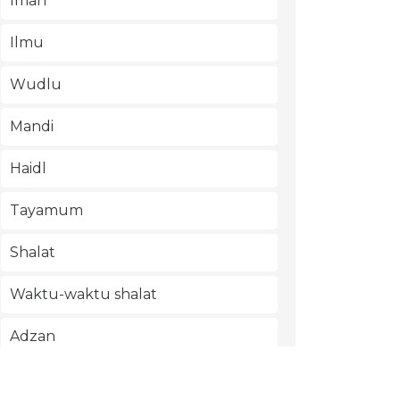
Iman
Ilmu
Wudlu
Mandi
Haidl
Tayamum
Shalat
Waktu-waktu shalat
Adzan
Jum'at