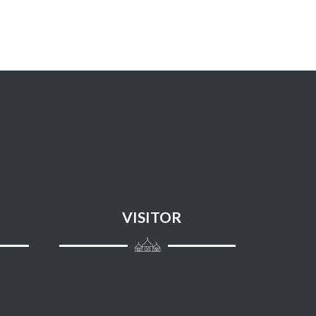
Jenazah
Zakat
Hajji
Shaum
Shalat Tarawih
I'tikaf
Jual beli
VISITOR
Jual beli as-Salam
Asy-Syuf'ah
Al-Ijarah (sewa menyewa dan jasa)