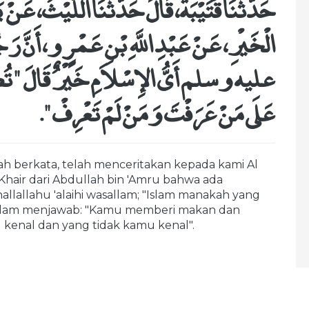
حَدَّثَنَا قُتَيْبَةُ، قَالَ حَدَّثَنَا اللَّيْثُ، عَن
الْخَيْرِ، عَنْ عَبْدِ اللَّهِ بْنِ عَمْرٍو، أَنَّ ر
عليه وسلم أَىُّ الإِسْلاَمِ خَيْرٌ قَالَ ‏ "‏ تُطْع
عَلَى مَنْ عَرَفْتَ وَمَنْ لَمْ تَعْرِفْ ‏"
‏‏.‏
h berkata, telah menceritakan kepada kami Al
l Khair dari Abdullah bin 'Amru bahwa ada
llallahu 'alaihi wasallam; "Islam manakah yang
wasallam menjawab: "Kamu memberi makan dan
kenal dan yang tidak kamu kenal".