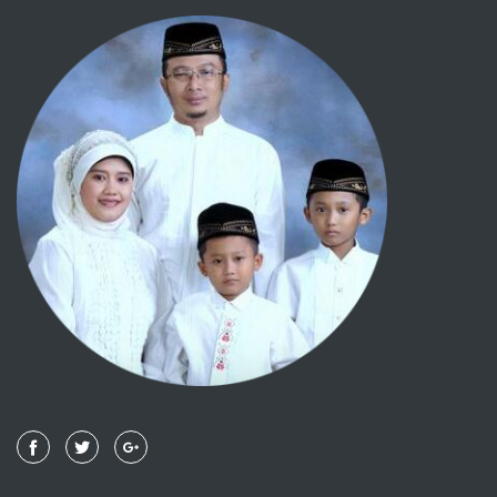
Kesaksian
Perdamaian
Syarat-syarat
Washiyat
Jihad dan penjelajahan
Bagian seperlima
Jizyah
Permulaan penciptaan makhluq
Hadits-hadits yang meriwayatkan
tentang para Nabi