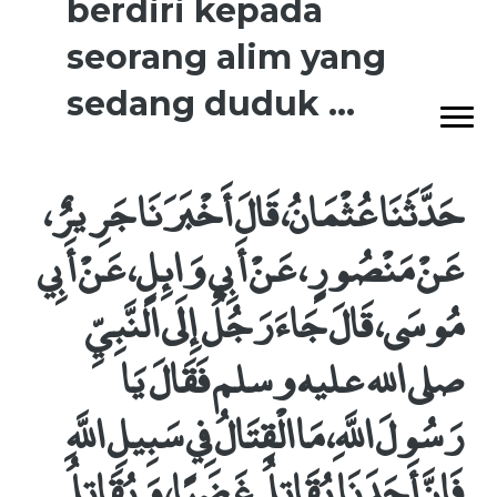
berdiri kepada
seorang alim yang
sedang duduk ...
حَدَّثَنَا عُثْمَانُ، قَالَ أَخْبَرَنَا جَرِيرٌ،
عَنْ مَنْصُورٍ، عَنْ أَبِي وَائِلٍ، عَنْ أَبِي
مُوسَى، قَالَ جَاءَ رَجُلٌ إِلَى النَّبِيِّ
صلى الله عليه وسلم فَقَالَ يَا
رَسُولَ اللَّهِ، مَا الْقِتَالُ فِي سَبِيلِ اللَّهِ
فَإِنَّ أَحَدَنَا يُقَاتِلُ غَضَبًا، وَيُقَاتِلُ