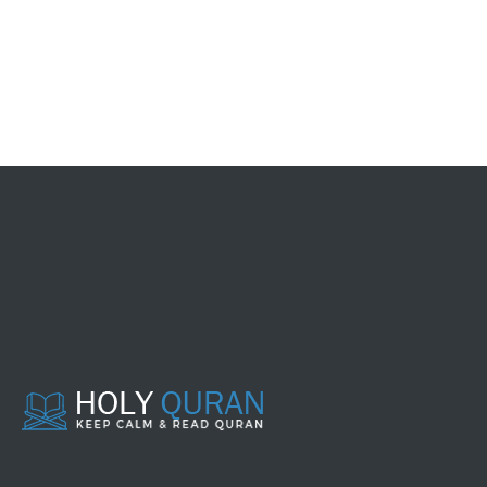
Al-Musaqah (mengairi tanaman)
Mencari pinjaman dan melunasi hutang
Persengketan
Barang temuan
Perbuatan-perbuatan zhalim dan
merampok
Asy-Syirkah (perserikatan usaha)
Gadai
Membebaskan budak
Hibah, keutamaannya dan anjuran
melakukannya