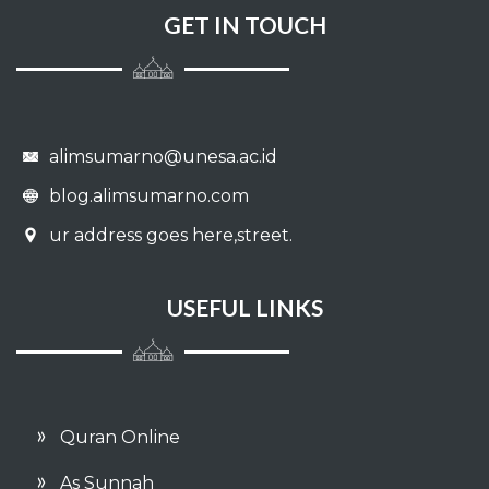
GET IN TOUCH
Perilaku budi pekerti yang terpuji
Talaq
Nafkah
alimsumarno@unesa.ac.id
Makanan
blog.alimsumarno.com
Aqiqah
ur address goes here,street.
Penyembelihan dan perburuan
USEFUL LINKS
Kurban
Minuman
Sakit
Quran Online
As Sunnah
Pengobatan