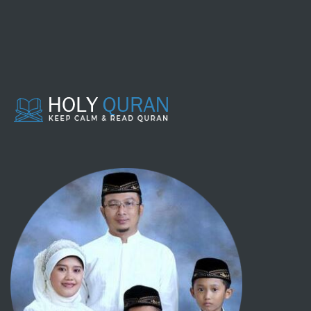
Hadits-hadits yang meriwayatkan
tentang para Nabi
Perilaku budi pekerti yang terpuji
Talaq
Nafkah
Makanan
Aqiqah
Penyembelihan dan perburuan
Kurban
Minuman