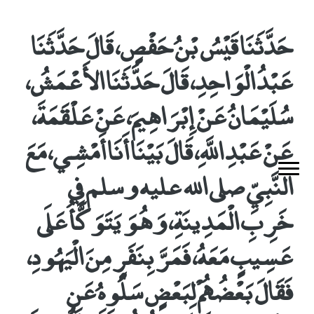
حَدَّثَنَا قَيْسُ بْنُ حَفْصٍ، قَالَ حَدَّثَنَا
عَبْدُ الْوَاحِدِ، قَالَ حَدَّثَنَا الأَعْمَشُ،
سُلَيْمَانُ عَنْ إِبْرَاهِيمَ، عَنْ عَلْقَمَةَ،
عَنْ عَبْدِ اللَّهِ، قَالَ بَيْنَا أَنَا أَمْشِي، مَعَ
النَّبِيِّ صلى الله عليه وسلم فِي
خَرِبِ الْمَدِينَةِ، وَهُوَ يَتَوَكَّأُ عَلَى
عَسِيبٍ مَعَهُ، فَمَرَّ بِنَفَرٍ مِنَ الْيَهُودِ،
فَقَالَ بَعْضُهُمْ لِبَعْضٍ سَلُوهُ عَنِ