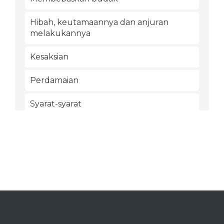
Hibah, keutamaannya dan anjuran
melakukannya
Kesaksian
Perdamaian
Syarat-syarat
Washiyat
Jihad dan penjelajahan
Bagian seperlima
Jizyah
Permulaan penciptaan makhluq