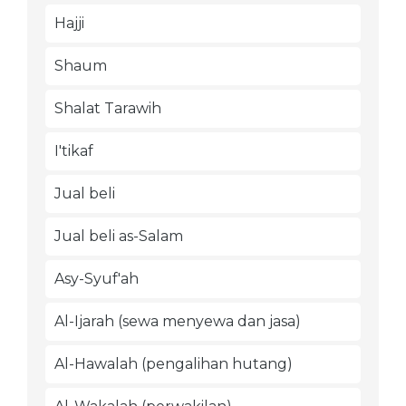
Hajji
Shaum
Shalat Tarawih
I'tikaf
Jual beli
Jual beli as-Salam
Asy-Syuf'ah
Al-Ijarah (sewa menyewa dan jasa)
Al-Hawalah (pengalihan hutang)