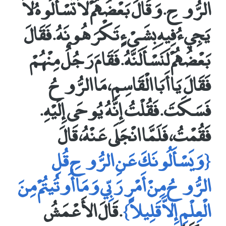
الرُّوحِ‏.‏ وَقَالَ بَعْضُهُمْ لاَ تَسْأَلُوهُ لاَ
يَجِيءُ فِيهِ بِشَىْءٍ تَكْرَهُونَهُ‏.‏ فَقَالَ
بَعْضُهُمْ لَنَسْأَلَنَّهُ‏.‏ فَقَامَ رَجُلٌ مِنْهُمْ
فَقَالَ يَا أَبَا الْقَاسِمِ، مَا الرُّوحُ
فَسَكَتَ‏.‏ فَقُلْتُ إِنَّهُ يُوحَى إِلَيْهِ‏.‏
فَقُمْتُ، فَلَمَّا انْجَلَى عَنْهُ، قَالَ
‏{‏وَيَسْأَلُونَكَ عَنِ الرُّوحِ قُلِ
الرُّوحُ مِنْ أَمْرِ رَبِّي وَمَا أُوتُيتُمْ مِنَ
الْعِلْمِ إِلاَّ قَلِيلاً‏}‏‏
.‏ قَالَ الأَعْمَشُ