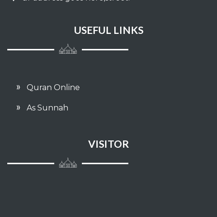
Hukum hudud
USEFUL LINKS
Diyat
Meminta taubat orang-orang murtad
dan para pembangkan serta memerangi
mereka
Quran Online
keterpaksaan
As Sunnah
siasat mengelak
Ta'bir
VISITOR
Fitnah
Hukum-hukum
mengharap/mengandai-andai