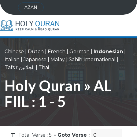
AZAN
Chinese
|
Dutch
|
French
|
German
|
Indonesian
|
Italian
|
Japanese
|
Malay
|
Sahih International
|
Tafsir الجلالين
|
Thai
Holy Quran » AL
FIIL : 1 - 5
Total Verse : 5.
- Goto Verse :