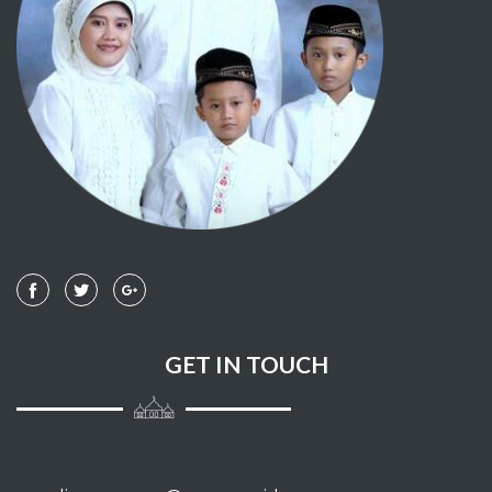
040 - AL MU'MIN
041 - FUSHSHILAT
042 - ASY SYUURA
043 - AZ ZUKHRUF
044 - AD DUKHAAN
045 - AL JAATZIYAH
046 - AL AHQAAF
GET IN TOUCH
047 - MUHAMMAD
048 - AL FAT-H
049 - AL HUJURAAT