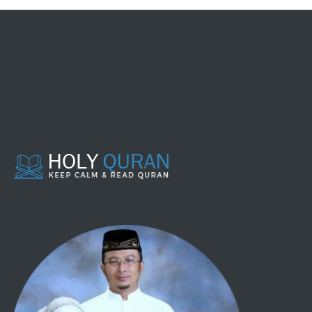
031 - LUQMAN
032 - AS SAJDAH
033 - AL AHZAB
034 - SABA'
035 - FAATHIR
036 - YAA SIIN
037 - ASH SHAAFFAAT
038 - SHAAD
039 - AZ ZUMAR