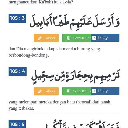
menghancurkan Ka'bah) itu sia-sia?
وَأَرْسَلَ عَلَيْهِمْ طَيْرًا أَبَابِيلَ
105 : 3
Play
Tafseer
Goto 105 : 3
dan Dia mengirimkan kapada mereka burung yang
berbondong-bondong,
تَرْمِيهِم بِحِجَارَةٍ مِّن سِجِّيلٍ
105 : 4
Play
Tafseer
Goto 105 : 4
yang melempari mereka dengan batu (berasal) dari tanah
yang terbakar,
فَجَعَلَهُمْ كَعَصْفٍ مَّأْكُولٍ
105 : 5