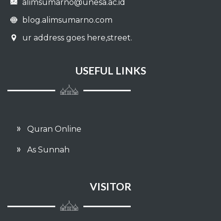
alimsumarno@unesa.ac.id
050 - QAAF
blog.alimsumarno.com
051 - ADZ DZAARIYAAT
ur address goes here,street.
052 - ATH THUUR
USEFUL LINKS
053 - AN NAJM
054 - AL QAMAR
055 - AR RAHMAAN
Quran Online
As Sunnah
056 - AL WAAQI'AH
057 - AL HADIID
VISITOR
058 - AL MUJAADILAH