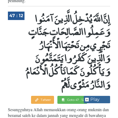
pelindung.
إِنَّ اللَّهَ يُدْخِلُ الَّذِينَ آمَنُوا
47 : 12
وَعَمِلُوا الصَّالِحَاتِ جَنَّاتٍ
تَجْرِي مِن تَحْتِهَا الْأَنْهَارُ
وَالَّذِينَ كَفَرُوا يَتَمَتَّعُونَ
وَيَأْكُلُونَ كَمَا تَأْكُلُ الْأَنْعَامُ
وَالنَّارُ مَثْوًى لَّهُمْ
Play
Tafseer
Goto 47 : 12
Sesungguhnya Allah memasukkan orang-orang mukmin dan
beramal saleh ke dalam jannah yang mengalir di bawahnya