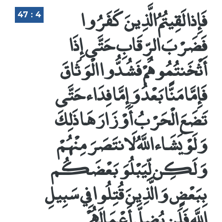
فَإِذا لَقِيتُمُ الَّذِينَ كَفَرُوا
47 : 4
فَضَرْبَ الرِّقَابِ حَتَّى إِذَا
أَثْخَنتُمُوهُمْ فَشُدُّوا الْوَثَاقَ
فَإِمَّا مَنًّا بَعْدُ وَإِمَّا فِدَاء حَتَّى
تَضَعَ الْحَرْبُ أَوْزَارَهَا ذَلِكَ
وَلَوْ يَشَاء اللَّهُ لَانتَصَرَ مِنْهُمْ
وَلَكِن لِّيَبْلُوَ بَعْضَكُم
بِبَعْضٍ وَالَّذِينَ قُتِلُوا فِي سَبِيلِ
اللَّهِ فَلَن يُضِلَّ أَعْمَالَهُمْ