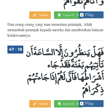
وَآتَاهُمْ تَقْواهُمْ
Play
Tafseer
Goto 47 : 17
Dan orang-orang yang mau menerima petunjuk, Allah
menambah petunjuk kepada mereka dan memberikan balasan
ketakwaannya.
فَهَلْ يَنظُرُونَ إِلَّا السَّاعَةَ أَن
47 : 18
تَأْتِيَهُم بَغْتَةً فَقَدْ جَاء
أَشْرَاطُهَا فَأَنَّى لَهُمْ إِذَا جَاءتْهُمْ
ذِكْرَاهُمْ
Play
Tafseer
Goto 47 : 18