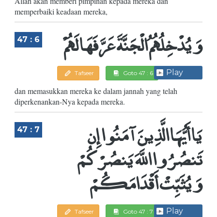
Allah akan memberi pimpinan kepada mereka dan
memperbaiki keadaan mereka,
وَيُدْخِلُهُمُ الْجَنَّةَ عَرَّفَهَا لَهُمْ
47 : 6
Play
Tafseer
Goto 47 : 6
dan memasukkan mereka ke dalam jannah yang telah
diperkenankan-Nya kepada mereka.
يَا أَيُّهَا الَّذِينَ آمَنُوا إِن
47 : 7
تَنصُرُوا اللَّهَ يَنصُرْكُمْ
وَيُثَبِّتْ أَقْدَامَكُمْ
Play
Tafseer
Goto 47 : 7