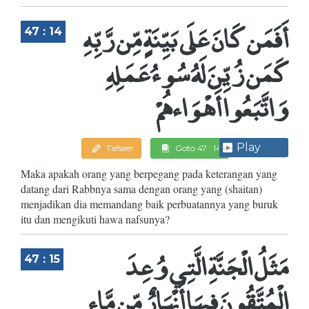
أَفَمَن كَانَ عَلَى بَيِّنَةٍ مِّن رَّبِّهِ
47 : 14
كَمَن زُيِّنَ لَهُ سُوءُ عَمَلِهِ
وَاتَّبَعُوا أَهْوَاءهُمْ
Play
Tafseer
Goto 47 : 14
Maka apakah orang yang berpegang pada keterangan yang
datang dari Rabbnya sama dengan orang yang (shaitan)
menjadikan dia memandang baik perbuatannya yang buruk
itu dan mengikuti hawa nafsunya?
مَثَلُ الْجَنَّةِ الَّتِي وُعِدَ
47 : 15
الْمُتَّقُونَ فِيهَا أَنْهَارٌ مِّن مَّاء