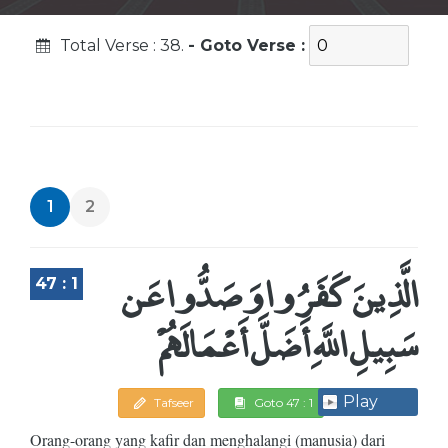
Total Verse : 38.
- Goto Verse :
1
2
الَّذِينَ كَفَرُوا وَصَدُّوا عَن
47 : 1
سَبِيلِ اللَّهِ أَضَلَّ أَعْمَالَهُمْ
Play
Tafseer
Goto 47 : 1
Orang-orang yang kafir dan menghalangi (manusia) dari