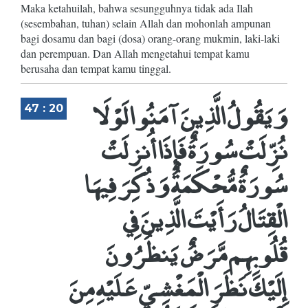
Maka ketahuilah, bahwa sesungguhnya tidak ada Ilah
(sesembahan, tuhan) selain Allah dan mohonlah ampunan
bagi dosamu dan bagi (dosa) orang-orang mukmin, laki-laki
dan perempuan. Dan Allah mengetahui tempat kamu
berusaha dan tempat kamu tinggal.
وَيَقُولُ الَّذِينَ آمَنُوا لَوْلَا
47 : 20
نُزِّلَتْ سُورَةٌ فَإِذَا أُنزِلَتْ
سُورَةٌ مُّحْكَمَةٌ وَذُكِرَ فِيهَا
الْقِتَالُ رَأَيْتَ الَّذِينَ فِي
قُلُوبِهِم مَّرَضٌ يَنظُرُونَ
إِلَيْكَ نَظَرَ الْمَغْشِيِّ عَلَيْهِ مِنَ