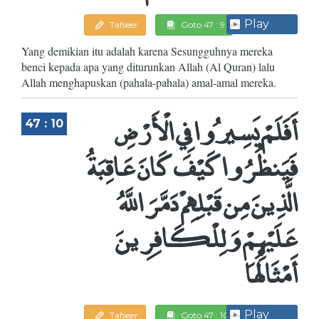
Play
Tafseer
Goto 47 : 9
Yang demikian itu adalah karena Sesungguhnya mereka
benci kepada apa yang diturunkan Allah (Al Quran) lalu
Allah menghapuskan (pahala-pahala) amal-amal mereka.
أَفَلَمْ يَسِيرُوا فِي الْأَرْضِ
47 : 10
فَيَنظُرُوا كَيْفَ كَانَ عَاقِبَةُ
الَّذِينَ مِن قَبْلِهِمْ دَمَّرَ اللَّهُ
عَلَيْهِمْ وَلِلْكَافِرِينَ
أَمْثَالُهَا
Play
Tafseer
Goto 47 : 10