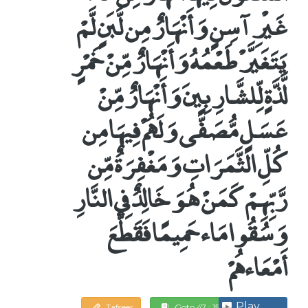
غَيْرِ آسِنٍ وَأَنْهَارٌ مِن لَّبَنٍ لَّمْ
يَتَغَيَّرْ طَعْمُهُ وَأَنْهَارٌ مِّنْ خَمْرٍ
لَّذَّةٍ لِّلشَّارِبِينَ وَأَنْهَارٌ مِّنْ
عَسَلٍ مُّصَفًّى وَلَهُمْ فِيهَا مِن
كُلِّ الثَّمَرَاتِ وَمَغْفِرَةٌ مِّن
رَّبِّهِمْ كَمَنْ هُوَ خَالِدٌ فِي النَّارِ
وَسُقُوا مَاء حَمِيمًا فَقَطَّعَ
أَمْعَاءهُمْ
Play
Tafseer
Goto 47 : 15