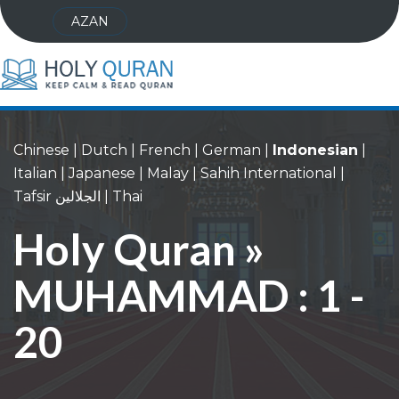
AZAN
Chinese
|
Dutch
|
French
|
German
|
Indonesian
|
Italian
|
Japanese
|
Malay
|
Sahih International
|
Tafsir الجلالين
|
Thai
Holy Quran »
MUHAMMAD : 1 -
20