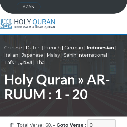
AZAN
Chinese
|
Dutch
|
French
|
German
|
Indonesian
|
Italian
|
Japanese
|
Malay
|
Sahih International
|
Tafsir الجلالين
|
Thai
Holy Quran » AR-
RUUM : 1 - 20
Total Verse : 60.
- Goto Verse :