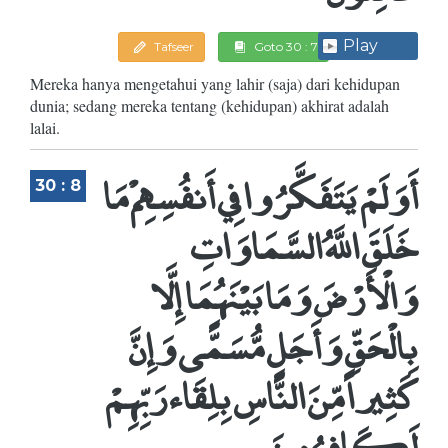
Play
Tafseer
Goto 30 : 7
Mereka hanya mengetahui yang lahir (saja) dari kehidupan
dunia; sedang mereka tentang (kehidupan) akhirat adalah
lalai.
أَوَلَمْ يَتَفَكَّرُوا فِي أَنفُسِهِمْ مَا
30 : 8
خَلَقَ اللَّهُ السَّمَاوَاتِ
وَالْأَرْضَ وَمَا بَيْنَهُمَا إِلَّا
بِالْحَقِّ وَأَجَلٍ مُّسَمًّى وَإِنَّ
كَثِيراً مِّنَ النَّاسِ بِلِقَاء رَبِّهِمْ
لَكَافِرُونَ