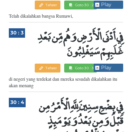
Play
Tafseer
Goto 30 : 2
Telah dikalahkan bangsa Rumawi,
فِي أَدْنَى الْأَرْضِ وَهُم مِّن بَعْدِ
30 : 3
غَلَبِهِمْ سَيَغْلِبُونَ
Play
Tafseer
Goto 30 : 3
di negeri yang terdekat dan mereka sesudah dikalahkan itu
akan menang
فِي بِضْعِ سِنِينَ لِلَّهِ الْأَمْرُ مِن
30 : 4
قَبْلُ وَمِن بَعْدُ وَيَوْمَئِذٍ