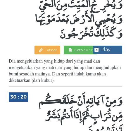
وَيُخْرِجُ الْمَيِّتَ مِنَ الْحَيِّ
وَيُحْيِي الْأَرْضَ بَعْدَ مَوْتِهَا
وَكَذَلِكَ تُخْرَجُونَ
Play
Tafseer
Goto 30 : 19
Dia mengeluarkan yang hidup dari yang mati dan
mengeluarkan yang mati dari yang hidup dan menghidupkan
bumi sesudah matinya. Dan seperti itulah kamu akan
dikeluarkan (dari kubur).
وَمِنْ آيَاتِهِ أَنْ خَلَقَكُم
30 : 20
مِّن تُرَابٍ ثُمَّ إِذَا أَنتُم بَشَرٌ
تَنتَشِرُونَ