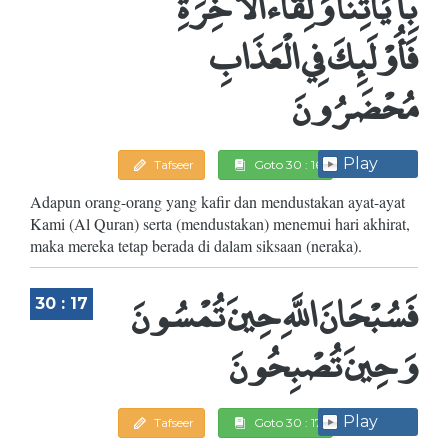
بِآيَاتِنَا وَلِقَاء الْآخِرَةِ
فَأُوْلَئِكَ فِي الْعَذَابِ
مُحْضَرُونَ
Play
Tafseer
Goto 30 : 16
Adapun orang-orang yang kafir dan mendustakan ayat-ayat
Kami (Al Quran) serta (mendustakan) menemui hari akhirat,
maka mereka tetap berada di dalam siksaan (neraka).
فَسُبْحَانَ اللَّهِ حِينَ تُمْسُونَ
30 : 17
وَحِينَ تُصْبِحُونَ
Play
Tafseer
Goto 30 : 17