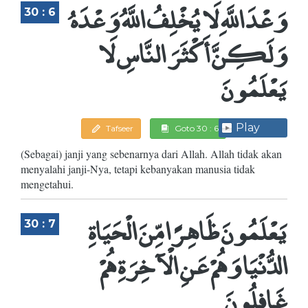
وَعْدَ اللَّهِ لَا يُخْلِفُ اللَّهُ وَعْدَهُ
30 : 6
وَلَكِنَّ أَكْثَرَ النَّاسِ لَا
يَعْلَمُونَ
Play
Tafseer
Goto 30 : 6
(Sebagai) janji yang sebenarnya dari Allah. Allah tidak akan
menyalahi janji-Nya, tetapi kebanyakan manusia tidak
mengetahui.
يَعْلَمُونَ ظَاهِرًا مِّنَ الْحَيَاةِ
30 : 7
الدُّنْيَا وَهُمْ عَنِ الْآخِرَةِ هُمْ
غَافِلُونَ