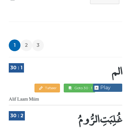
1
2
3
الم
30 : 1
Play
Tafseer
Goto 30 : 1
Alif Laam Miim
غُلِبَتِ الرُّومُ
30 : 2