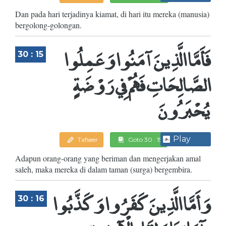
Dan pada hari terjadinya kiamat, di hari itu mereka (manusia)
bergolong-golongan.
فَأَمَّا الَّذِينَ آمَنُوا وَعَمِلُوا
30 : 15
الصَّالِحَاتِ فَهُمْ فِي رَوْضَةٍ
يُحْبَرُونَ
Play
Tafseer
Goto 30 : 15
Adapun orang-orang yang beriman dan mengerjakan amal
saleh, maka mereka di dalam taman (surga) bergembira.
وَأَمَّا الَّذِينَ كَفَرُوا وَكَذَّبُوا
30 : 16