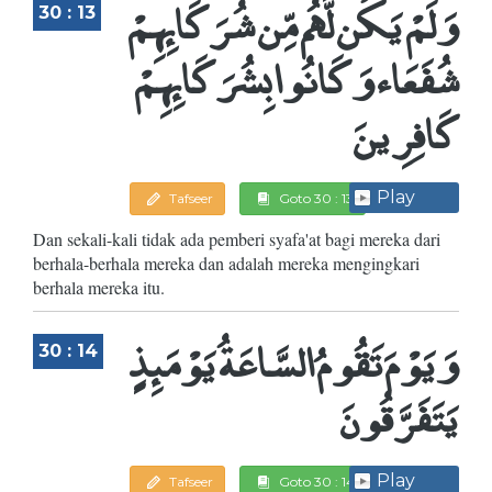
وَلَمْ يَكُن لَّهُم مِّن شُرَكَائِهِمْ
30 : 13
شُفَعَاء وَكَانُوا بِشُرَكَائِهِمْ
كَافِرِينَ
Play
Tafseer
Goto 30 : 13
Dan sekali-kali tidak ada pemberi syafa'at bagi mereka dari
berhala-berhala mereka dan adalah mereka mengingkari
berhala mereka itu.
وَيَوْمَ تَقُومُ السَّاعَةُ يَوْمَئِذٍ
30 : 14
يَتَفَرَّقُونَ
Play
Tafseer
Goto 30 : 14