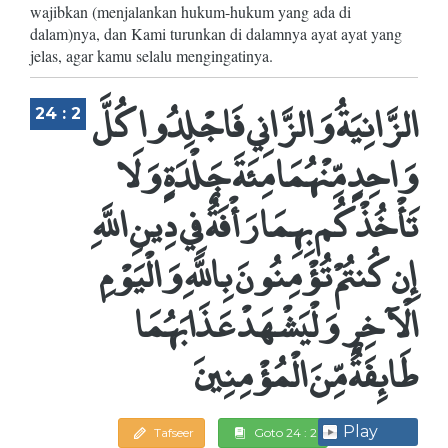
wajibkan (menjalankan hukum-hukum yang ada di
dalam)nya, dan Kami turunkan di dalamnya ayat ayat yang
jelas, agar kamu selalu mengingatinya.
الزَّانِيَةُ وَالزَّانِي فَاجْلِدُوا كُلَّ
24 : 2
وَاحِدٍ مِّنْهُمَا مِئَةَ جَلْدَةٍ وَلَا
تَأْخُذْكُم بِهِمَا رَأْفَةٌ فِي دِينِ اللَّهِ
إِن كُنتُمْ تُؤْمِنُونَ بِاللَّهِ وَالْيَوْمِ
الْآخِرِ وَلْيَشْهَدْ عَذَابَهُمَا
طَائِفَةٌ مِّنَ الْمُؤْمِنِينَ
Play
Tafseer
Goto 24 : 2