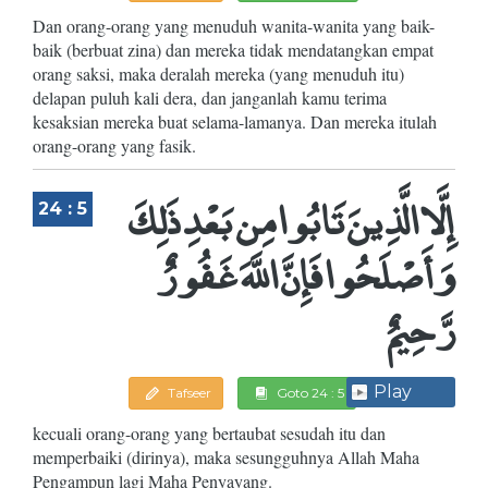
Dan orang-orang yang menuduh wanita-wanita yang baik-
baik (berbuat zina) dan mereka tidak mendatangkan empat
orang saksi, maka deralah mereka (yang menuduh itu)
delapan puluh kali dera, dan janganlah kamu terima
kesaksian mereka buat selama-lamanya. Dan mereka itulah
orang-orang yang fasik.
إِلَّا الَّذِينَ تَابُوا مِن بَعْدِ ذَلِكَ
24 : 5
وَأَصْلَحُوا فَإِنَّ اللَّهَ غَفُورٌ
رَّحِيمٌ
Play
Tafseer
Goto 24 : 5
kecuali orang-orang yang bertaubat sesudah itu dan
memperbaiki (dirinya), maka sesungguhnya Allah Maha
Pengampun lagi Maha Penyayang.