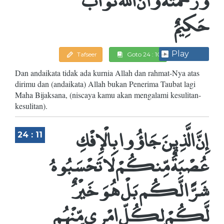
حَكِيمٌ
Play
Tafseer
Goto 24 : 10
Dan andaikata tidak ada kurnia Allah dan rahmat-Nya atas
dirimu dan (andaikata) Allah bukan Penerima Taubat lagi
Maha Bijaksana, (niscaya kamu akan mengalami kesulitan-
kesulitan).
إِنَّ الَّذِينَ جَاؤُوا بِالْإِفْكِ
24 : 11
عُصْبَةٌ مِّنكُمْ لَا تَحْسَبُوهُ
شَرًّا لَّكُم بَلْ هُوَ خَيْرٌ
لَّكُمْ لِكُلِّ امْرِئٍ مِّنْهُم