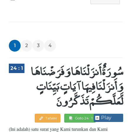
1
2
3
4
سُورَةٌ أَنزَلْنَاهَا وَفَرَضْنَاهَا
24 : 1
وَأَنزَلْنَا فِيهَا آيَاتٍ بَيِّنَاتٍ
لَّعَلَّكُمْ تَذَكَّرُونَ
Play
Tafseer
Goto 24 : 1
(Ini adalah) satu surat yang Kami turunkan dan Kami