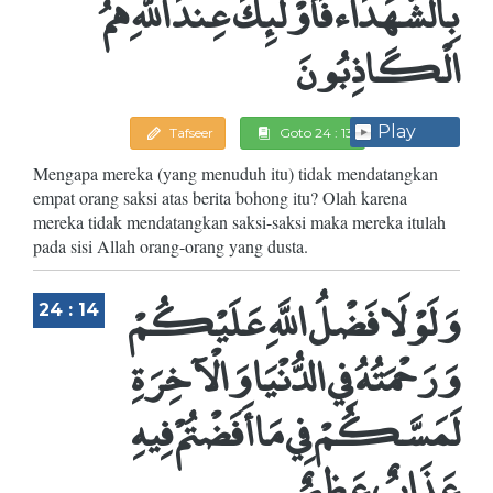
بِالشُّهَدَاء فَأُوْلَئِكَ عِندَ اللَّهِ هُمُ
الْكَاذِبُونَ
Play
Tafseer
Goto 24 : 13
Mengapa mereka (yang menuduh itu) tidak mendatangkan
empat orang saksi atas berita bohong itu? Olah karena
mereka tidak mendatangkan saksi-saksi maka mereka itulah
pada sisi Allah orang-orang yang dusta.
وَلَوْلَا فَضْلُ اللَّهِ عَلَيْكُمْ
24 : 14
وَرَحْمَتُهُ فِي الدُّنْيَا وَالْآخِرَةِ
لَمَسَّكُمْ فِي مَا أَفَضْتُمْ فِيهِ
عَذَابٌ عَظِيمٌ