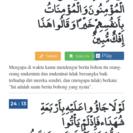
الْمُؤْمِنُونَ وَالْمُؤْمِنَاتُ
بِأَنفُسِهِمْ خَيْرًا وَقَالُوا هَذَا
إِفْكٌ مُّبِينٌ
Play
Tafseer
Goto 24 : 12
Mengapa di waktu kamu mendengar berita bohon itu orang-
orang mukminin dan mukminat tidak bersangka baik
terhadap diri mereka sendiri, dan (mengapa tidak) berkata:
"Ini adalah suatu berita bohong yang nyata".
لَوْلَا جَاؤُوا عَلَيْهِ بِأَرْبَعَةِ
24 : 13
شُهَدَاء فَإِذْ لَمْ يَأْتُوا