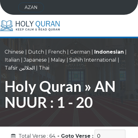
AZAN
Chinese
|
Dutch
|
French
|
German
|
Indonesian
|
Italian
|
Japanese
|
Malay
|
Sahih International
|
Tafsir الجلالين
|
Thai
Holy Quran » AN
NUUR : 1 - 20
Total Verse : 64.
- Goto Verse :