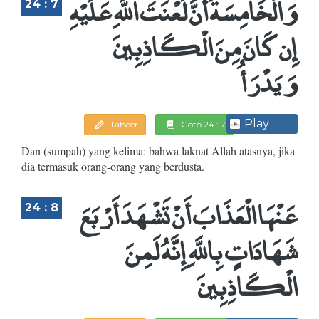
وَالْخَامِسَةُ أَنَّ لَعْنَتَ اللَّهِ عَلَيْهِ
24 : 7
إِن كَانَ مِنَ الْكَاذِبِينَ
وَيَدْرَأُ
Play
Tafseer
Goto 24 : 7
Dan (sumpah) yang kelima: bahwa laknat Allah atasnya, jika
dia termasuk orang-orang yang berdusta.
عَنْهَا الْعَذَابَ أَنْ تَشْهَدَ أَرْبَعَ
24 : 8
شَهَادَاتٍ بِاللَّهِ إِنَّهُ لَمِنَ
الْكَاذِبِينَ