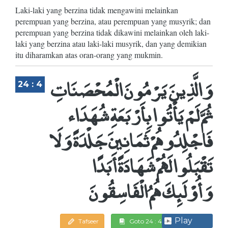
Laki-laki yang berzina tidak mengawini melainkan
perempuan yang berzina, atau perempuan yang musyrik; dan
perempuan yang berzina tidak dikawini melainkan oleh laki-
laki yang berzina atau laki-laki musyrik, dan yang demikian
itu diharamkan atas oran-orang yang mukmin.
وَالَّذِينَ يَرْمُونَ الْمُحْصَنَاتِ
24 : 4
ثُمَّ لَمْ يَأْتُوا بِأَرْبَعَةِ شُهَدَاء
فَاجْلِدُوهُمْ ثَمَانِينَ جَلْدَةً وَلَا
تَقْبَلُوا لَهُمْ شَهَادَةً أَبَدًا
وَأُوْلَئِكَ هُمُ الْفَاسِقُونَ
Play
Tafseer
Goto 24 : 4