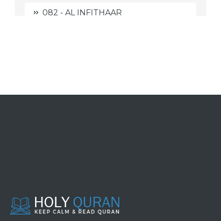
082 - AL INFITHAAR
083 - AL MUTHAFFIFIIN
084 - AL INSYIQAAQ
085 - AL BURUUJ
086 - ATH THAARIQ
087 - AL A'LAA
088 - AL GHAASYIYAH
089 - AL FAJR
090 - AL BALAD