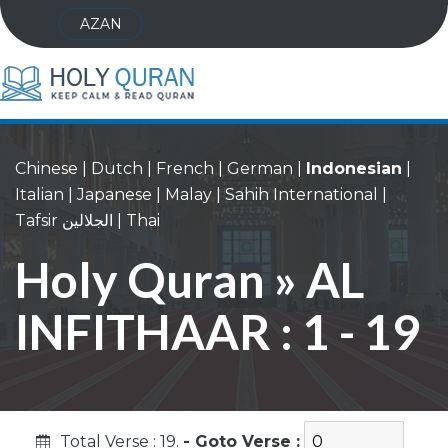
AZAN
Chinese
|
Dutch
|
French
|
German
|
Indonesian
|
Italian
|
Japanese
|
Malay
|
Sahih International
|
Tafsir الجلالين
|
Thai
Holy Quran » AL
INFITHAAR : 1 - 19
Total Verse : 19.
- Goto Verse :