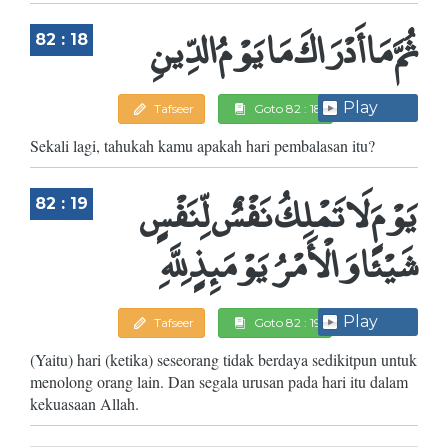
ثُمَّ مَا أَدْرَاكَ مَا يَوْمُ الدِّينِ
82 : 18
Play
Tafseer
Goto 82 : 18
Sekali lagi, tahukah kamu apakah hari pembalasan itu?
يَوْمَ لَا تَمْلِكُ نَفْسٌ لِّنَفْسٍ
82 : 19
شَيْئًا وَالْأَمْرُ يَوْمَئِذٍ لِلَّهِ
Play
Tafseer
Goto 82 : 19
(Yaitu) hari (ketika) seseorang tidak berdaya sedikitpun untuk
menolong orang lain. Dan segala urusan pada hari itu dalam
kekuasaan Allah.