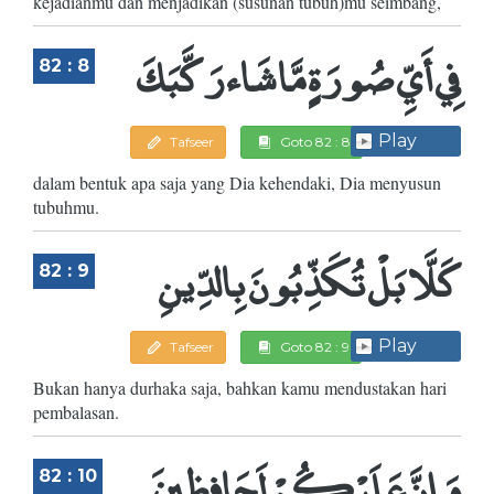
kejadianmu dan menjadikan (susunan tubuh)mu seimbang,
فِي أَيِّ صُورَةٍ مَّا شَاء رَكَّبَكَ
82 : 8
Play
Tafseer
Goto 82 : 8
dalam bentuk apa saja yang Dia kehendaki, Dia menyusun
tubuhmu.
كَلَّا بَلْ تُكَذِّبُونَ بِالدِّينِ
82 : 9
Play
Tafseer
Goto 82 : 9
Bukan hanya durhaka saja, bahkan kamu mendustakan hari
pembalasan.
وَإِنَّ عَلَيْكُمْ لَحَافِظِينَ
82 : 10