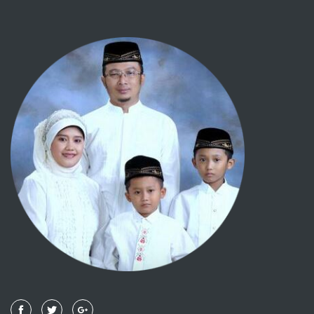
091 - ASY SYAMS
092 - AL LAIL
093 - ADH DHUHAA
094 - ALAM NASYRAH
095 - AL TIIN
096 - AL 'ALAQ
097 - AL QADR
098 - AL BAYYINAH
099 - AL ZALZALAH
100 - AL 'AADIYAAT