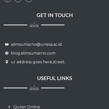
101 - AL QAARI'AH
GET IN TOUCH
102 - AT TAKAATSUR
103 - AL 'ASHR
104 - AL HUMAZAH
alimsumarno@unesa.ac.id
105 - AL FIIL
blog.alimsumarno.com
ur address goes here,street.
106 - QURAISY
107 - AL MAA'UUN
USEFUL LINKS
108 - AL KAUTSAR
109 - AL KAAFIRUUN
Quran Online
110 - AL NASHR