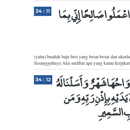
عْمَلُوا صَالِحًا إِنِّي بِمَا
34 : 11
(yaitu) buatlah baju besi yang besar-besar dan ukur
Sesungguhnya Aku melihat apa yang kamu kerjakan
احُهَا شَهْرٌ وَأَسَلْنَا لَهُ
34 : 12
َدَيْهِ بِإِذْنِ رَبِّهِ وَمَن
بِ السَّعِيرِ