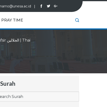
marno@unesa.ac.id
❘
PRAY TIME
Tafsir الجلالين
|
Thai
Surah