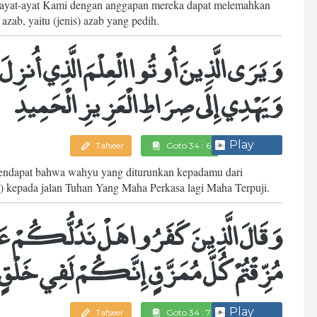
 ayat-ayat Kami dengan anggapan mereka dapat melemahkan
ab, yaitu (jenis) azab yang pedih.
وَيَرَى الَّذِينَ أُوتُوا الْعِلْمَ الَّذِي أُنزِلَ إ
وَيَهْدِي إِلَى صِرَاطِ الْعَزِيزِ الْحَمِيدِ
Play
Tafseer
Goto 34 : 6
rpendapat bahwa wahyu yang diturunkan kepadamu dari
) kepada jalan Tuhan Yang Maha Perkasa lagi Maha Terpuji.
وَقَالَ الَّذِينَ كَفَرُوا هَلْ نَدُلُّكُمْ عَ
مُزِّقْتُمْ كُلَّ مُمَزَّقٍ إِنَّكُمْ لَفِي خَلْق
Play
Tafseer
Goto 34 : 7