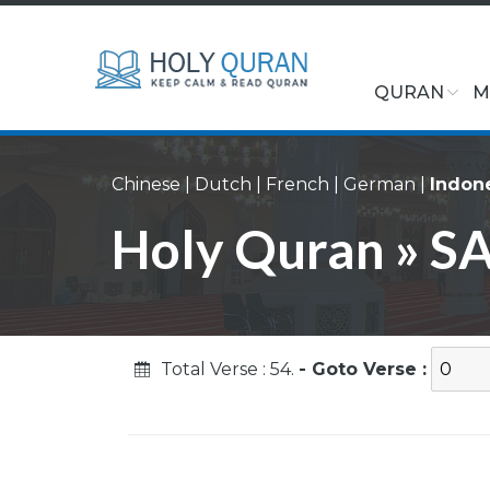
QURAN
M
Chinese
|
Dutch
|
French
|
German
|
Indon
Holy Quran » SAB
Total Verse : 54.
- Goto Verse :