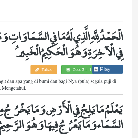
الْحَمْدُ لِلَّهِ الَّذِي لَهُ مَا فِي السَّمَاوَاتِ وَ
فِي الْآخِرَةِ وَهُوَ الْحَكِيمُ الْخَبِيرُ
Play
Tafseer
Goto 34 : 1
ngit dan apa yang di bumi dan bagi-Nya (pula) segala puji di
a Mengetahui.
يَعْلَمُ مَا يَلِجُ فِي الْأَرْضِ وَمَا يَخْرُجُ مِ
السَّمَاء وَمَا يَعْرُجُ فِيهَا وَهُوَ الرَّحِيمُ