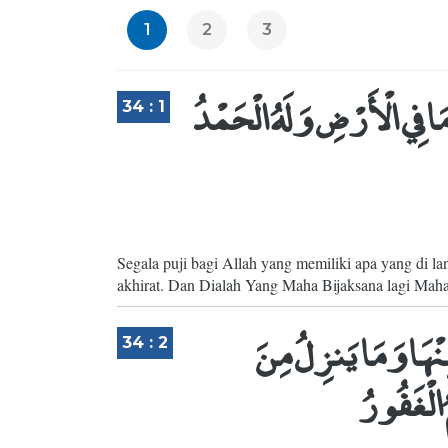
1
2
3
مَا فِي الْأَرْضِ وَلَهُ الْحَمْدُ
34 : 1
Segala puji bagi Allah yang memiliki apa yang di la
akhirat. Dan Dialah Yang Maha Bijaksana lagi Mah
نْهَا وَمَا يَنزِلُ مِنَ
34 : 2
 الْغَفُورُ