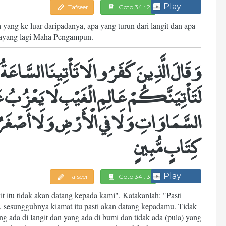
Play
Tafseer
Goto 34 : 2
ang ke luar daripadanya, apa yang turun dari langit dan apa
ayang lagi Maha Pengampun.
وَقَالَ الَّذِينَ كَفَرُوا لَا تَأْتِينَا السَّاعَةُ ق
لَتَأْتِيَنَّكُمْ عَالِمِ الْغَيْبِ لَا يَعْزُبُ عَنْ
السَّمَاوَاتِ وَلَا فِي الْأَرْضِ وَلَا أَصْغَرُ مِن
كِتَابٍ مُّبِينٍ
Play
Tafseer
Goto 34 : 3
t itu tidak akan datang kepada kami". Katakanlah: "Pasti
 sesungguhnya kiamat itu pasti akan datang kepadamu. Tidak
g ada di langit dan yang ada di bumi dan tidak ada (pula) yang