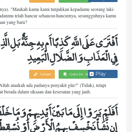
nnya). "Maukah kamu kami tunjukkan kepadamu seorang laki-
adanmu telah hancur sehancur-hancurnya, sesungguhnya kamu
aan yang baru?
أَفْتَرَى عَلَى اللَّهِ كَذِبًا أَم بِهِ جِنَّةٌ بَلِ ال
فِي الْعَذَابِ وَالضَّلَالِ الْبَعِيدِ
Play
Tafseer
Goto 34 : 8
ah ataukah ada padanya penyakit gila?" (Tidak), tetapi
at berada dalam siksaan dan kesesatan yang jauh.
أَفَلَمْ يَرَوْا إِلَى مَا بَيْنَ أَيْدِيهِمْ وَمَا خَ
إِن نَّشَأْ نَخْسِفْ بِهِمُ الْأَرْضَ أَوْ نُسْقِطْ