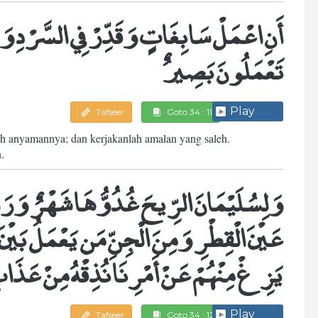
أَنِ اعْمَلْ سَابِغَاتٍ وَقَدِّرْ فِي السَّرْدِ وَا
تَعْمَلُونَ بَصِيرٌ
Play
Tafseer
Goto 34 : 11
lah anyamannya; dan kerjakanlah amalan yang saleh.
.
وَلِسُلَيْمَانَ الرِّيحَ غُدُوُّهَا شَهْرٌ وَرَوَ
عَيْنَ الْقِطْرِ وَمِنَ الْجِنِّ مَن يَعْمَلُ بَيْنَ ي
يَزِغْ مِنْهُمْ عَنْ أَمْرِنَا نُذِقْهُ مِنْ عَذَا
Play
Tafseer
Goto 34 : 12