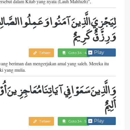
n tersebut dalam Kitab yang nyata (Lauh Mahfuzh)",
لِيَجْزِيَ الَّذِينَ آمَنُوا وَعَمِلُوا الصَّالِحَا
وَرِزْقٌ كَرِيمٌ
Play
Tafseer
Goto 34 : 4
yang beriman dan mengerjakan amal yang saleh. Mereka itu
ki yang mulia.
وَالَّذِينَ سَعَوْا فِي آيَاتِنَا مُعَاجِزِينَ أُوْ
أَلِيمٌ
Play
Tafseer
Goto 34 : 5