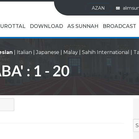
AZAN
alimsu
UROTTAL
DOWNLOAD
AS SUNNAH
BROADCAST
esian
|
Italian
|
Japanese
|
Malay
|
Sahih International
|
A' : 1 - 20