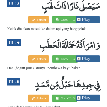
سَيَصْلَى نَارًا ذَاتَ لَهَبٍ
111 : 3
Play
Tafseer
Goto 111 : 3
Kelak dia akan masuk ke dalam api yang bergejolak.
وَامْرَأَتُهُ حَمَّالَةَ الْحَطَبِ
111 : 4
Play
Tafseer
Goto 111 : 4
Dan (begitu pula) istrinya, pembawa kayu bakar.
فِي جِيدِهَا حَبْلٌ مِّن مَّسَدٍ
111 : 5
Play
Tafseer
Goto 111 : 5
Yang di lehernya ada tali dari sabut.