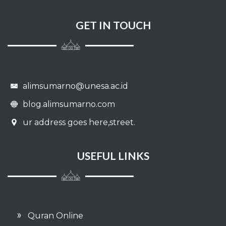
043 - AZ ZUKHRUF
GET IN TOUCH
044 - AD DUKHAAN
045 - AL JAATZIYAH
046 - AL AHQAAF
alimsumarno@unesa.ac.id
blog.alimsumarno.com
047 - MUHAMMAD
ur address goes here,street.
048 - AL FAT-H
USEFUL LINKS
049 - AL HUJURAAT
050 - QAAF
051 - ADZ DZAARIYAAT
Quran Online