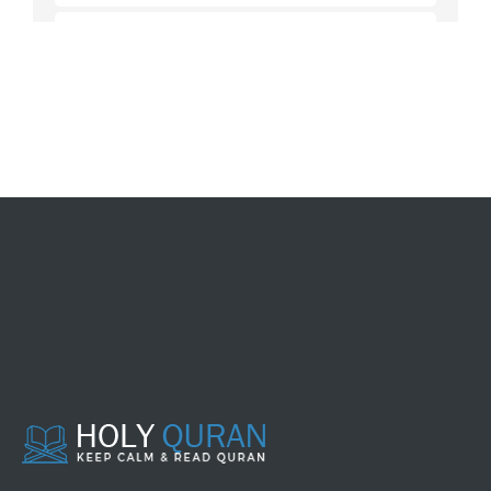
024 - AN NUUR
025 - AL FURQAAN
026 - ASY SYU'ARAA'
027 - AN NAML
028 - AL QASHASH
029 - AL 'ANKABUUT
030 - AR-RUUM
031 - LUQMAN
032 - AS SAJDAH