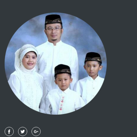
033 - AL AHZAB
034 - SABA'
035 - FAATHIR
036 - YAA SIIN
037 - ASH SHAAFFAAT
038 - SHAAD
039 - AZ ZUMAR
040 - AL MU'MIN
041 - FUSHSHILAT
042 - ASY SYUURA