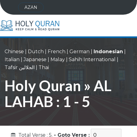
AZAN
Chinese
|
Dutch
|
French
|
German
|
Indonesian
|
Italian
|
Japanese
|
Malay
|
Sahih International
|
Tafsir الجلالين
|
Thai
Holy Quran » AL
LAHAB : 1 - 5
Total Verse : 5.
- Goto Verse :