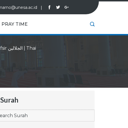
marno@unesa.ac.id
❘
PRAY TIME
Tafsir الجلالين
|
Thai
Surah