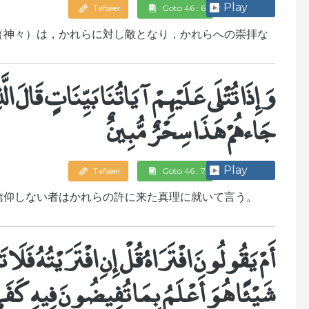
Play
Tafseer
Goto 46 : 6
（神々）は，かれらに対し敵となり，かれらへの崇拝な
وَإِذَا تُتْلَى عَلَيْهِمْ آيَاتُنَا بَيِّنَاتٍ قَالَ ال
جَاءهُمْ هَذَا سِحْرٌ مُّبِينٌ
Play
Tafseer
Goto 46 : 7
信仰しない者はかれらの許に来た真理に就いて言う。
أَمْ يَقُولُونَ افْتَرَاهُ قُلْ إِنِ افْتَرَيْتُهُ فَل
شَيْئًا هُوَ أَعْلَمُ بِمَا تُفِيضُونَ فِيهِ كَفَ