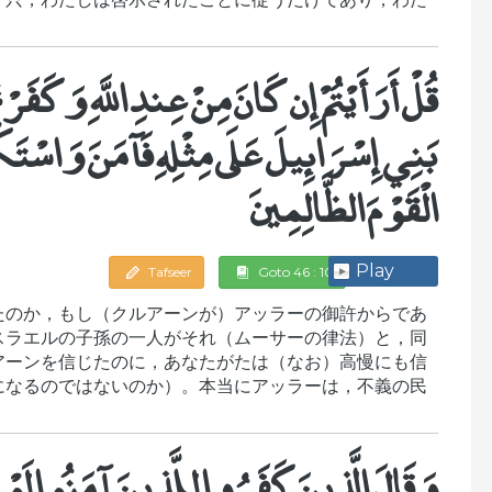
قُلْ أَرَأَيْتُمْ إِن كَانَ مِنْ عِندِ اللَّهِ وَكَفَ
بَنِي إِسْرَائِيلَ عَلَى مِثْلِهِ فَآمَنَ وَاسْتَكْبَرْ
الْقَوْمَ الظَّالِمِينَ
Play
Tafseer
Goto 46 : 10
たのか，もし（クルアーンが）アッラーの御許からであ
スラエルの子孫の一人がそれ（ムーサーの律法）と，同
アーンを信じたのに，あなたがたは（なお）高慢にも信
になるのではないのか）。本当にアッラーは，不義の民
وَقَالَ الَّذِينَ كَفَرُوا لِلَّذِينَ آمَنُوا لَوْ 