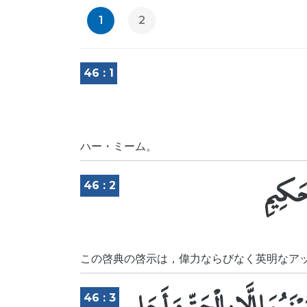
1
2
46 : 1
ハー・ミーム。
حَكِيمِ
46 : 2
この啓典の啓示は，偉力ならびなく英明なア
هُمَا إِلَّا بِالْحَقِّ وَأَجَلٍ
46 : 3