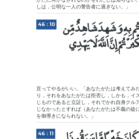
しは，公明な一人の警告者に過ぎない。」
رْتُم بِهِ وَشَهِدَ شَاهِدٌ مِّن
46 : 10
تُمْ إِنَّ اللَّهَ لَا يَهْدِي
言ってやるがいい。「あなたがたは考えてみ
り，それをあなたがたは拒否し，しかも，イ
じものであると立証し，それでかれ自身クル
じなかったとすれば（あなたがたは不義の徒
を御導きになられない。」
كَانَ خَيْرًا مَّا سَبَقُونَا
46 : 11