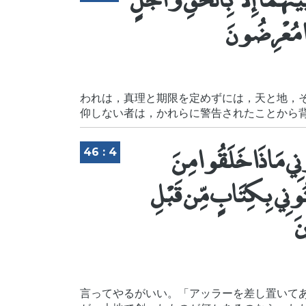
ا مُعْرِضُونَ
われは，真理と期限を定めずには，天と地，
仰しない者は，かれらに警告されたことから
ُونِي مَاذَا خَلَقُوا مِنَ
46 : 4
تُونِي بِكِتَابٍ مِّن قَبْلِ
نَ
言ってやるがいい。「アッラーを差し置いて