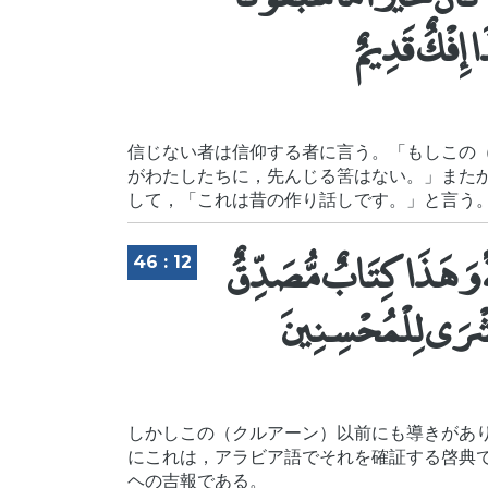
ا إِفْكٌ قَدِيمٌ
信じない者は信仰する者に言う。「もしこの
がわたしたちに，先んじる筈はない。」また
して，「これは昔の作り話しです。」と言う
ً وَهَذَا كِتَابٌ مُّصَدِّقٌ
46 : 12
َبُشْرَى لِلْمُحْسِنِينَ
しかしこの（クルアーン）以前にも導きがあ
にこれは，アラビア語でそれを確証する啓典
ヘの吉報である。