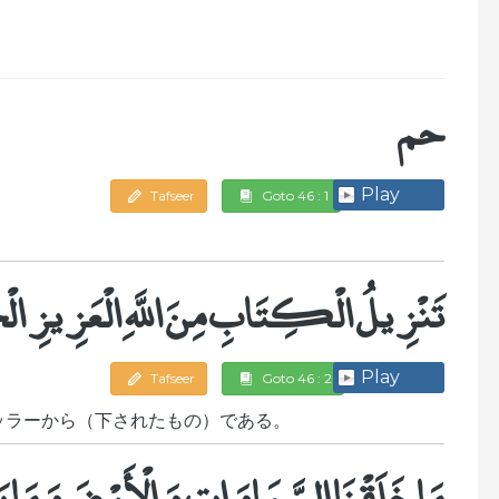
حم
Play
Tafseer
Goto 46 : 1
تَنْزِيلُ الْكِتَابِ مِنَ اللَّهِ الْعَزِيزِ الْ
Play
Tafseer
Goto 46 : 2
ッラーから（下されたもの）である。
مَا خَلَقْنَا السَّمَاوَاتِ وَالْأَرْضَ وَمَا بَيْنَ