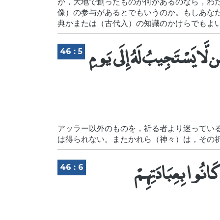
が，大地で創ったものが何かあるのなら，わ
像）の参与があるとでもいうのか。もしあな
典かまたは（古代入）の知識のかけらでもよい
 لَّا يَسْتَجِيبُ لَهُ إِلَى يَومِ
46 : 5
アッラー以外のものを，祈る者より迷ってい
は得られない。またかれら（神々）は，その
َانُوا بِعِبَادَتِهِمْ
46 : 6