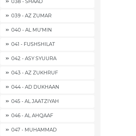
038 - SHAAD
039 - AZ ZUMAR
040 - AL MU'MIN
041 - FUSHSHILAT
042 - ASY SYUURA
043 - AZ ZUKHRUF
044 - AD DUKHAAN
045 - AL JAATZIYAH
046 - AL AHQAAF
047 - MUHAMMAD