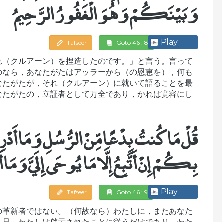
وَبَيْنَكُمْ وَهُوَ الْغَفُورُ الرَّحِيمُ
Play
Tafseer
Goto 46 : 8
れ（クルアーン）を捏造したのです。」と言う。言って
のなら，あなたがたはアッラーから（の恩恵を），何も
なたがたが，それ（クルアーン）に就いて語ることを最
なたがたの，立証者として万全であり，かれは寛容にし
قُلْ مَا كُنتُ بِدْعًا مِّنْ الرُّسُلِ وَمَا أَدْرِ
بِكُمْ إِنْ أَتَّبِعُ إِلَّا مَا يُوحَى إِلَيَّ وَمَا أَن
Play
Tafseer
Goto 46 : 9
の革新者ではない。（何故なら）わたしに，またあなた
。只，わたしは啓示されたことに従うだけであり，わた