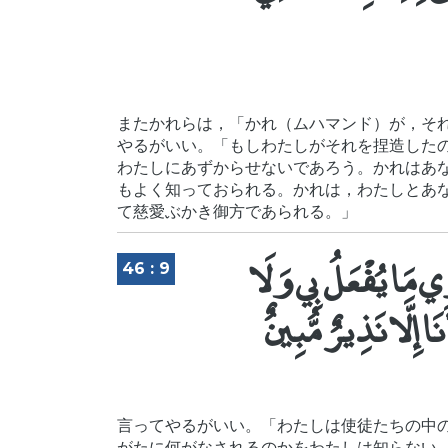
またかれらは，「かれ（ムハマンド）が，そ
やるがいい。「もしわたしがそれを捏造した
わたしにあずからせないであろう。かれはあ
もよく知っておられる。かれは，わたしとあ
て慈愛ぶかき御方であられる。」
ي مَا يُفْعَلُ بِي وَلَا
46 : 9
َا إِلَّا نَذِيرٌ مُّبِينٌ
言ってやるがいい。「わたしは使徒たちの中
がたに何がなされるのかをわたしは知らない