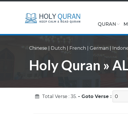
QURAN
M
Chinese
|
Dutch
|
French
|
German
|
Indone
Holy Quran » AL
Total Verse : 35.
- Goto Verse :