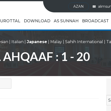
AZAN
alimsu
UROTTAL
DOWNLOAD
AS SUNNAH
BROADCAST
sian
|
Italian
|
Japanese
|
Malay
|
Sahih International
|
 AHQAAF : 1 - 20