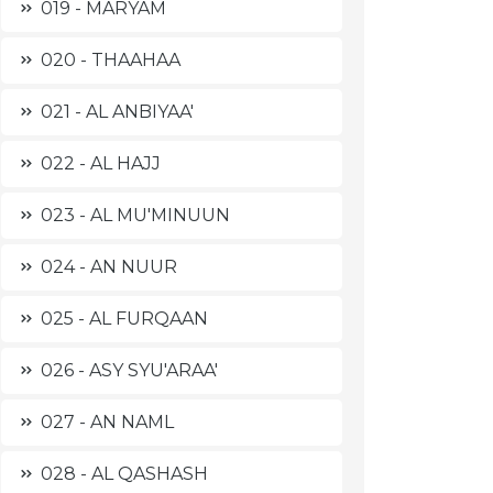
019 - MARYAM
020 - THAAHAA
021 - AL ANBIYAA'
022 - AL HAJJ
023 - AL MU'MINUUN
024 - AN NUUR
025 - AL FURQAAN
026 - ASY SYU'ARAA'
027 - AN NAML
028 - AL QASHASH