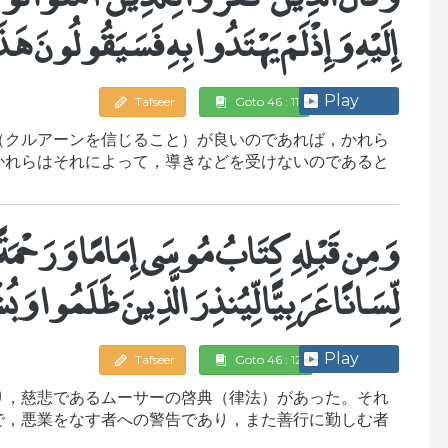
إِلَيْهِ وَإِذْ لَمْ يَهْتَدُوا بِهِ فَسَيَقُولُونَ هَذَ
Play
Tafseer
Goto 46 : 11
（クルアーンを信じること）が良いのであれば，かれら
かれらはそれによって，導きなどを受けないのであると
。
وَمِن قَبْلِهِ كِتَابُ مُوسَى إِمَامًا وَرَحْمَة
لِّسَانًا عَرَبِيًّا لِّيُنذِرَ الَّذِينَ ظَلَمُوا و
Play
Tafseer
Goto 46 : 12
り，慈悲であるムーサーの啓典（律法）があった。それ
で，悪業をなす者への警告であり，また善行に勤しむ者