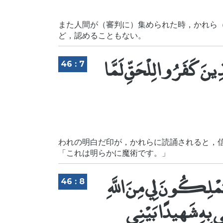
また人間が（審判に）集められた時，かれら
ど，認めることもない。
َّذِينَ كَفَرُوا لِلْحَقِّ لَمَّا
46 : 7
われの明白だ印が，かれらに読誦されると，
「これは明らかに魔術です。」
َا تَمْلِكُونَ لِي مِنَ اللَّهِ
46 : 8
ى بِهِ شَهِيدًا بَيْنِي