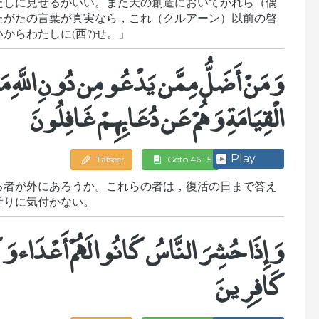
たしに見せるがいい。また天の創造においてかれら（偶
たがたの言葉が真実なら，これ（クルアーン）以前の啓
からわたしに(西?)せ。」
وَمَنْ أَضَلُّ مِمَّن يَدْعُو مِن دُونِ اللَّهِ مَن
الْقِيَامَةِ وَهُمْ عَن دُعَائِهِمْ غَافِلُونَ
Play
Tafseer
Goto 46 : 5
る者が外にあろうか。これらの者は，復活の日まで答え
祈りに気付かない。
وَإِذَا حُشِرَ النَّاسُ كَانُوا لَهُمْ أَعْدَاء وَك
كَافِرِينَ