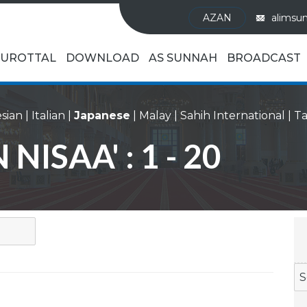
AZAN
alimsu
UROTTAL
DOWNLOAD
AS SUNNAH
BROADCAST
sian
|
Italian
|
Japanese
|
Malay
|
Sahih International
|
NISAA' : 1 - 20