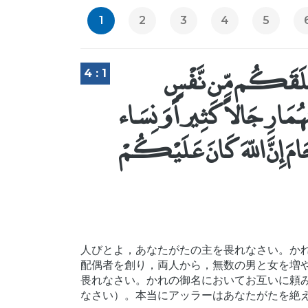
1
2
3
4
5
ي خَلَقَكُم مِّن نَّفْسٍ
4 : 1
ْهُمَا رِجَالاً كَثِيراً وَنِسَاء
حَامَ إِنَّ اللّهَ كَانَ عَلَيْكُمْ
人びとよ，あなたがたの主を畏れなさい。か
配偶者を創り，両人から，無数の男と女を増
畏れなさい。かれの御名においてお互いに頼
なさい）。本当にアッラーはあなたがたを絶