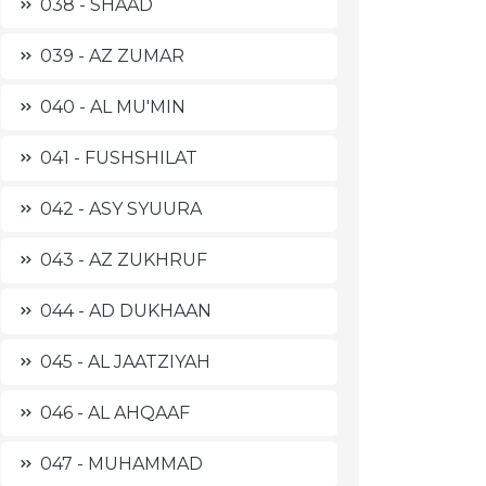
038 - SHAAD
039 - AZ ZUMAR
040 - AL MU'MIN
041 - FUSHSHILAT
042 - ASY SYUURA
043 - AZ ZUKHRUF
044 - AD DUKHAAN
045 - AL JAATZIYAH
046 - AL AHQAAF
047 - MUHAMMAD