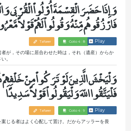
وَإِذَا حَضَرَ الْقِسْمَةَ أُوْلُواْ الْقُرْبَى وَ
فَارْزُقُوهُم مِّنْهُ وَقُولُواْ لَهُمْ قَوْلاً مَّعْرُو
Play
Tafseer
Goto 4 : 8
貧者が，その場に居合わせた時は，それ（遺産）からか
さい。
وَلْيَخْشَ الَّذِينَ لَوْ تَرَكُواْ مِنْ خَلْفِهِمْ ذُ
فَلْيَتَّقُوا اللّهَ وَلْيَقُولُواْ قَوْلاً سَدِيدًا
Play
Tafseer
Goto 4 : 9
を案じる者はよく心配して置け。だからアッラーを畏