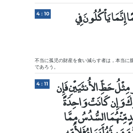
ا إِنَّمَا يَأْكُلُونَ فِي
4 : 10
不当に孤児の財産を食い減らす者は，本当に
であろう。
ِثْلُ حَظِّ الأُنثَيَيْنِ فَإِن
4 : 11
 تَرَكَ وَإِن كَانَتْ وَاحِدَةً
مِّنْهُمَا السُّدُسُ مِمَّا
ٌ وَوَرِثَهُ أَبَوَاهُ فَلأُمِّهِ