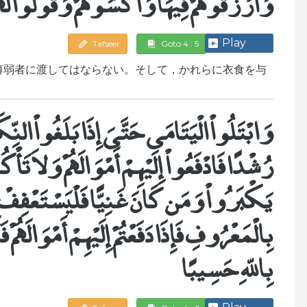
وَارْزُقُوهُمْ فِيهَا وَاكْسُوهُمْ وَقُولُواْ لَهُمْ
Play
Tafseer
Goto 4 : 5
薄弱者に渡してはならない。そして，かれらに衣食を与
وَابْتَلُواْ الْيَتَامَى حَتَّىَ إِذَا بَلَغُواْ النِّك
رُشْدًا فَادْفَعُواْ إِلَيْهِمْ أَمْوَالَهُمْ وَلاَ تَأ
يَكْبَرُواْ وَمَن كَانَ غَنِيًّا فَلْيَسْتَعْفِفْ 
بِالْمَعْرُوفِ فَإِذَا دَفَعْتُمْ إِلَيْهِمْ أَمْوَالَهُ
بِاللّهِ حَسِيبًا