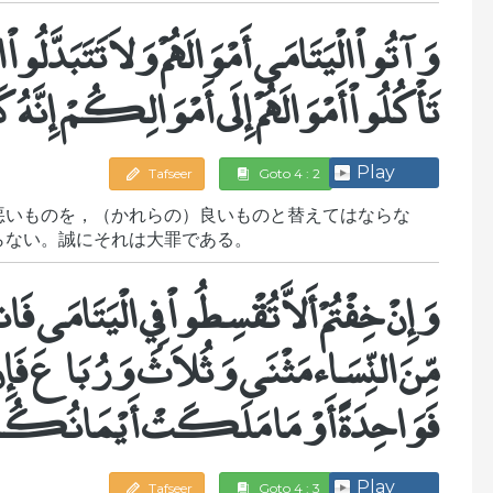
وَآتُواْ الْيَتَامَى أَمْوَالَهُمْ وَلاَ تَتَبَدَّلُوا
تَأْكُلُواْ أَمْوَالَهُمْ إِلَى أَمْوَالِكُمْ إِنَّهُ
Play
Tafseer
Goto 4 : 2
悪いものを，（かれらの）良いものと替えてはならな
らない。誠にそれは大罪である。
وَإِنْ خِفْتُمْ أَلاَّ تُقْسِطُواْ فِي الْيَتَام
مِّنَ النِّسَاء مَثْنَى وَثُلاَثَ وَرُبَاعَ فَإِنْ خِ
فَوَاحِدَةً أَوْ مَا مَلَكَتْ أَيْمَانُكُمْ ذَلِ
Play
Tafseer
Goto 4 : 3