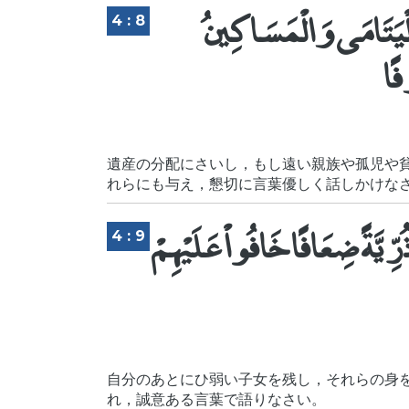
الْيَتَامَى وَالْمَسَاكِينُ
4 : 8
فًا
遺産の分配にさいし，もし遠い親族や孤児や
れらにも与え，懇切に言葉優しく話しかけな
رِّيَّةً ضِعَافًا خَافُواْ عَلَيْهِمْ
4 : 9
自分のあとにひ弱い子女を残し，それらの身
れ，誠意ある言葉で語りなさい。