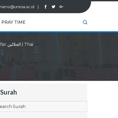
marno@unesa.ac.id
❘
PRAY TIME
Tafsir الجلالين
|
Thai
Surah