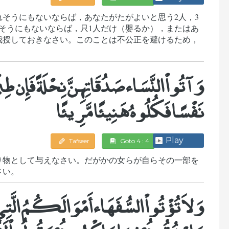
そうにもないならば，あなたがたがよいと思う2人，3
そうにもないならば，只1人だけ（嬰るか），またはあ
我授しておきなさい。このことは不公正を避けるため，
وَآتُواْ النَّسَاء صَدُقَاتِهِنَّ نِحْلَةً فَإِن ط
نَفْسًا فَكُلُوهُ هَنِيئًا مَّرِيئًا
Play
Tafseer
Goto 4 : 4
り物として与えなさい。だがかの女らが自らその一部を
さい。
وَلاَ تُؤْتُواْ السُّفَهَاء أَمْوَالَكُمُ الَّتِ