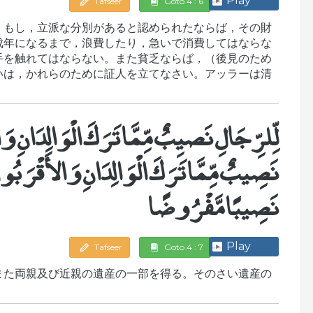
Play
Tafseer
Goto 4 : 6
。もし，立派な分別があると認められたならば，その財
成年になるまで，浪費したり，急いで消費してはならな
手を触れてはならない。また貧乏ならば，（後見のため
いは，かれらのために証人を立てなさい。アッラーは清
لِّلرِّجَالِ نَصيِبٌ مِّمَّا تَرَكَ الْوَالِدَانِ و
نَصِيبٌ مِّمَّا تَرَكَ الْوَالِدَانِ وَالأَقْرَبُونَ م
نَصِيبًا مَّفْرُوضًا
Play
Tafseer
Goto 4 : 7
また両親及び近親の遺産の一部を得る。そのさい遺産の
。