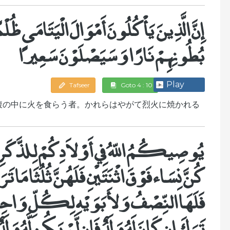
إِنَّ الَّذِينَ يَأْكُلُونَ أَمْوَالَ الْيَتَامَى ظُلْمً
بُطُونِهِمْ نَارًا وَسَيَصْلَوْنَ سَعِيرًا
Play
Tafseer
Goto 4 : 10
腹の中に火を食らう者。かれらはやがて烈火に焼かれる
يُوصِيكُمُ اللّهُ فِي أَوْلاَدِكُمْ لِلذَّكَرِ م
كُنَّ نِسَاء فَوْقَ اثْنَتَيْنِ فَلَهُنَّ ثُلُثَا مَا
فَلَهَا النِّصْفُ وَلأَبَوَيْهِ لِكُلِّ وَاحِدٍ 
تَرَكَ إِن كَانَ لَهُ وَلَدٌ فَإِن لَّمْ يَكُن لَّهُ وَلَد