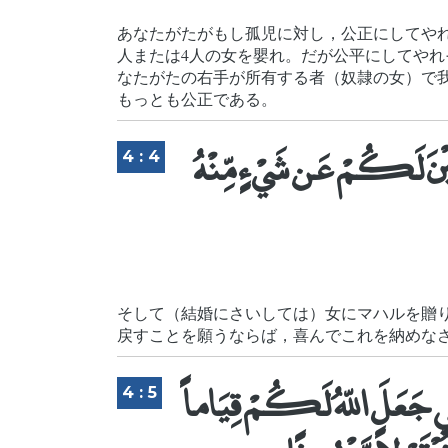
あなたがたがもし孤児に対し，公正にしてやれ
人または4人の女を嬰れ。だが公平にしてやれ
なたがたの右手が所有する者（奴隷の女）で
もっとも公正である。
ِبْنَ لَكُمْ عَن شَيْءٍ مِّنْهُ
4 : 4
そして（結婚にさいしては）女にマハルを贈
戻すことを願うならば，喜んでこれを納めな
ي جَعَلَ اللّهُ لَكُمْ قِيَاماً
4 : 5