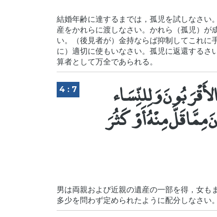
結婚年齢に達するまでは，孤児を試しなさい
産をかれらに渡しなさい。かれら（孤児）が
い。（後見者が）金持ならば抑制してこれに
に）適切に使もいなさい。孤児に返還するさ
算者として万全であられる。
َالأَقْرَبُونَ وَلِلنِّسَاء
4 : 7
ِمَّا قَلَّ مِنْهُ أَوْ كَثُرَ
男は両親および近親の遺産の一部を得，女も
多少を問わず定められたように配分しなさい