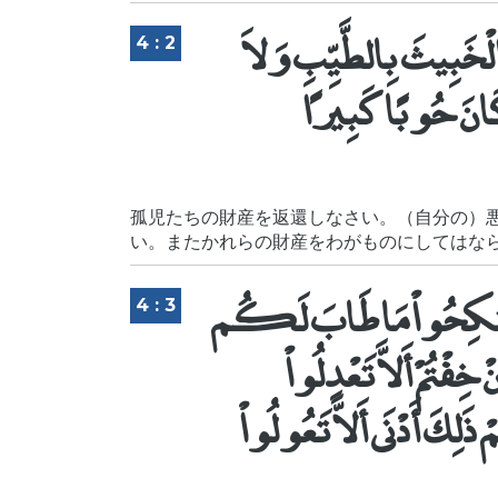
ْ الْخَبِيثَ بِالطَّيِّبِ وَلاَ
4 : 2
 كَانَ حُوبًا كَبِيرًا
孤児たちの財産を返還しなさい。（自分の）
い。またかれらの財産をわがものにしてはな
َى فَانكِحُواْ مَا طَابَ لَكُم
4 : 3
فْتُمْ أَلاَّ تَعْدِلُواْ
كَ أَدْنَى أَلاَّ تَعُولُواْ