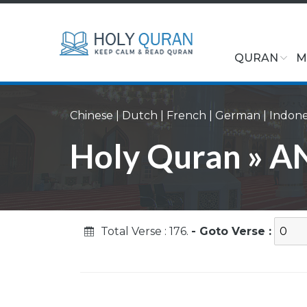
QURAN
M
Chinese
|
Dutch
|
French
|
German
|
Indone
Holy Quran » AN 
Total Verse : 176.
- Goto Verse :