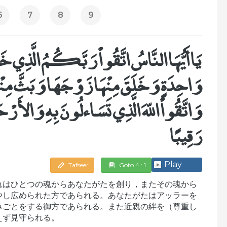
6
7
8
9
يَا أَيُّهَا النَّاسُ اتَّقُواْ رَبَّكُمُ الَّذِ
وَاحِدَةٍ وَخَلَقَ مِنْهَا زَوْجَهَا وَبَثَّ مِن
وَاتَّقُواْ اللّهَ الَّذِي تَسَاءلُونَ بِهِ وَالأَرْ
رَقِيبًا
Play
Tafseer
Goto 4 : 1
れはひとつの魂からあなたがたを創り，またその魂から
やし広められた方であられる。あなたがたはアッラーを
みごとをする御方であられる。また近親の絆を（尊重し
えず見守られる。