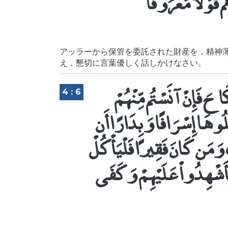
 قَوْلاً مَّعْرُوفًا
アッラーから保管を委託された財産を，精神
え，懇切に言葉優しく話しかけなさい。
َاحَ فَإِنْ آنَسْتُم مِّنْهُمْ
4 : 6
ْكُلُوهَا إِسْرَافًا وَبِدَارًا أَن
وَمَن كَانَ فَقِيرًا فَلْيَأْكُلْ
مْ فَأَشْهِدُواْ عَلَيْهِمْ وَكَفَى