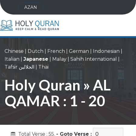
AZAN
Chinese
|
Dutch
|
French
|
German
|
Indonesian
|
Italian
|
Japanese
|
Malay
|
Sahih International
|
Tafsir الجلالين
|
Thai
Holy Quran » AL
QAMAR : 1 - 20
Total Verse : 55.
- Goto Verse :