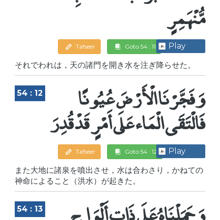
مُّنْهَمِرٍ
Play
Tafseer
Goto 54 : 11
それでわれは，天の諸門を開き水を注ぎ降らせた。
وَفَجَّرْنَا الْأَرْضَ عُيُونًا
54 : 12
فَالْتَقَى الْمَاء عَلَى أَمْرٍ قَدْ قُدِرَ
Play
Tafseer
Goto 54 : 12
また大地に諸泉を噴出させ，水は合わさり，かねての
神命によること（洪水）が起きた。
وَحَمَلْنَاهُ عَلَى ذَاتِ أَلْوَاحٍ
54 : 13