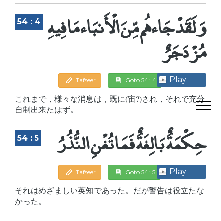
وَلَقَدْ جَاءهُم مِّنَ الْأَنبَاء مَا فِيهِ
54 : 4
مُزْدَجَرٌ
Play
Tafseer
Goto 54 : 4
これまで，様々な消息は，既に(宙?)され，それで充分
自制出来たはず。
حِكْمَةٌ بَالِغَةٌ فَمَا تُغْنِ النُّذُرُ
54 : 5
Play
Tafseer
Goto 54 : 5
それはめざましい英知であった。だが警告は役立たな
かった。