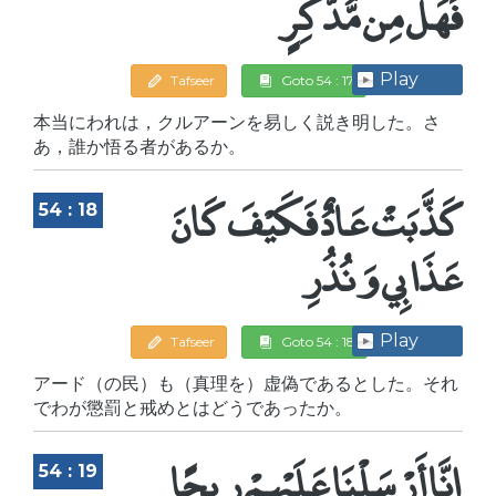
فَهَلْ مِن مُّدَّكِرٍ
Play
Tafseer
Goto 54 : 17
本当にわれは，クルアーンを易しく説き明した。さ
あ，誰か悟る者があるか。
كَذَّبَتْ عَادٌ فَكَيْفَ كَانَ
54 : 18
عَذَابِي وَنُذُرِ
Play
Tafseer
Goto 54 : 18
アード（の民）も（真理を）虚偽であるとした。それ
でわが懲罰と戒めとはどうであったか。
إِنَّا أَرْسَلْنَا عَلَيْهِمْ رِيحًا
54 : 19