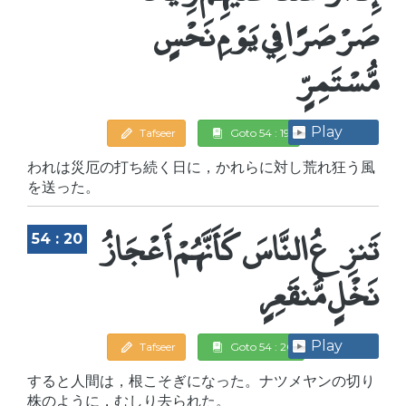
صَرْصَرًا فِي يَوْمِ نَحْسٍ
مُّسْتَمِرٍّ
Play
Tafseer
Goto 54 : 19
われは災厄の打ち続く日に，かれらに対し荒れ狂う風
を送った。
تَنزِعُ النَّاسَ كَأَنَّهُمْ أَعْجَازُ
54 : 20
نَخْلٍ مُّنقَعِرٍ
Play
Tafseer
Goto 54 : 20
すると人間は，根こそぎになった。ナツメヤンの切り
株のように，むしり去られた。