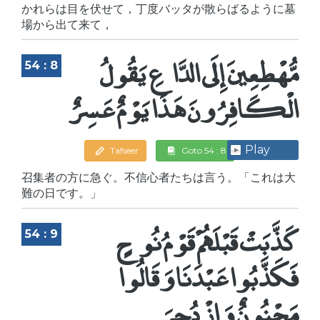
かれらは目を伏せて，丁度バッタが散らばるように墓
場から出て来て，
مُّهْطِعِينَ إِلَى الدَّاعِ يَقُولُ
54 : 8
الْكَافِرُونَ هَذَا يَوْمٌ عَسِرٌ
Play
Tafseer
Goto 54 : 8
召集者の方に急ぐ。不信心者たちは言う。「これは大
難の日です。」
كَذَّبَتْ قَبْلَهُمْ قَوْمُ نُوحٍ
54 : 9
فَكَذَّبُوا عَبْدَنَا وَقَالُوا
مَجْنُونٌ وَازْدُجِرَ