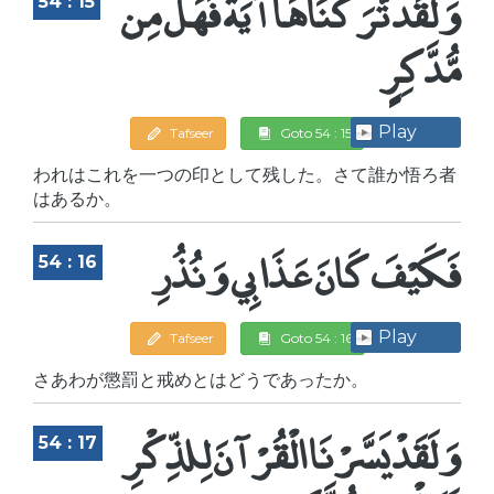
وَلَقَد تَّرَكْنَاهَا آيَةً فَهَلْ مِن
54 : 15
مُّدَّكِرٍ
Play
Tafseer
Goto 54 : 15
われはこれを一つの印として残した。さて誰か悟ろ者
はあるか。
فَكَيْفَ كَانَ عَذَابِي وَنُذُرِ
54 : 16
Play
Tafseer
Goto 54 : 16
さあわが懲罰と戒めとはどうであったか。
وَلَقَدْ يَسَّرْنَا الْقُرْآنَ لِلذِّكْرِ
54 : 17