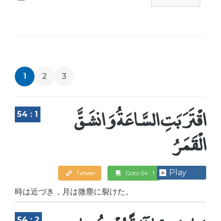
1
2
3
اقْتَرَبَتِ السَّاعَةُ وَانشَقَّ
54 : 1
الْقَمَرُ
Play
Tafseer
Goto 54 : 1
時は近づき，月は微塵に裂けた。
54 : 2