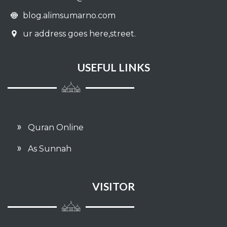
blog.alimsumarno.com
ur address goes here,street.
USEFUL LINKS
Quran Online
As Sunnah
VISITOR