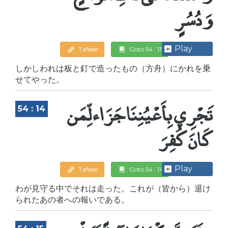
وَدُسُرٍ
Play
Tafseer
Goto 54 : 13
しかしわれは板と釘で造ったもの（方舟）にかれを乗
せてやった。
تَجْرِي بِأَعْيُنِنَا جَزَاء لِّمَن
54 : 14
كَانَ كُفِرَ
Play
Tafseer
Goto 54 : 14
わが見守る中でそれは走った。これが（皆から）退け
られたあの者への報いである。