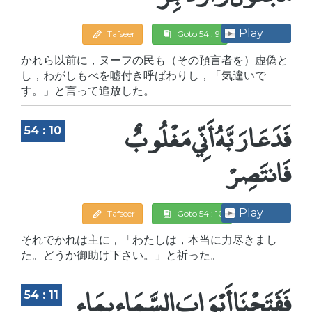
Play
Tafseer
Goto 54 : 9
かれら以前に，ヌーフの民も（その預言者を）虚偽と
し，わがしもべを嘘付き呼ばわりし，「気違いで
す。」と言って追放した。
فَدَعَا رَبَّهُ أَنِّي مَغْلُوبٌ
54 : 10
فَانتَصِرْ
Play
Tafseer
Goto 54 : 10
それでかれは主に，「わたしは，本当に力尽きまし
た。どうか御助け下さい。」と祈った。
فَفَتَحْنَا أَبْوَابَ السَّمَاء بِمَاء
54 : 11