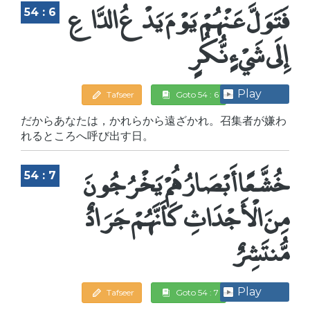
فَتَوَلَّ عَنْهُمْ يَوْمَ يَدْعُ الدَّاعِ
54 : 6
إِلَى شَيْءٍ نُّكُرٍ
Play
Tafseer
Goto 54 : 6
だからあなたは，かれらから遠ざかれ。召集者が嫌わ
れるところへ呼び出す日。
خُشَّعًا أَبْصَارُهُمْ يَخْرُجُونَ
54 : 7
مِنَ الْأَجْدَاثِ كَأَنَّهُمْ جَرَادٌ
مُّنتَشِرٌ
Play
Tafseer
Goto 54 : 7