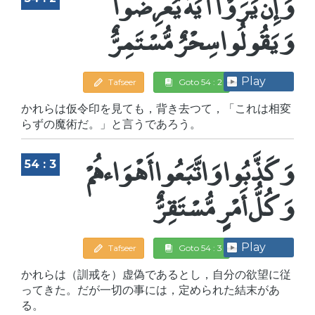
وَإِن يَرَوْا آيَةً يُعْرِضُوا
وَيَقُولُوا سِحْرٌ مُّسْتَمِرٌّ
Play
Tafseer
Goto 54 : 2
かれらは仮令印を見ても，背き去つて，「これは相変
らずの魔術だ。」と言うであろう。
وَكَذَّبُوا وَاتَّبَعُوا أَهْوَاءهُمْ
54 : 3
وَكُلُّ أَمْرٍ مُّسْتَقِرٌّ
Play
Tafseer
Goto 54 : 3
かれらは（訓戒を）虚偽であるとし，自分の欲望に従
ってきた。だが一切の事には，定められた結末があ
る。