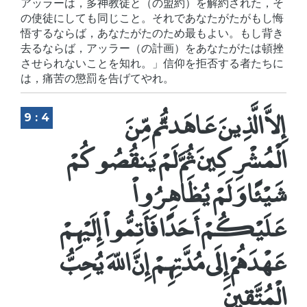
アッラーは，多神教徒と（の盟約）を解約された，そ
の使徒にしても同じこと。それであなたがたがもし悔
悟するならば，あなたがたのため最もよい。もし背き
去るならば，アッラー（の計画）をあなたがたは頓挫
させられないことを知れ。」信仰を拒否する者たちに
は，痛苦の懲罰を告げてやれ。
إِلاَّ الَّذِينَ عَاهَدتُّم مِّنَ
9 : 4
الْمُشْرِكِينَ ثُمَّ لَمْ يَنقُصُوكُمْ
شَيْئًا وَلَمْ يُظَاهِرُواْ
عَلَيْكُمْ أَحَدًا فَأَتِمُّواْ إِلَيْهِمْ
عَهْدَهُمْ إِلَى مُدَّتِهِمْ إِنَّ اللّهَ يُحِبُّ
الْمُتَّقِينَ