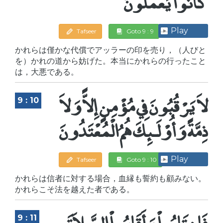
كَانُواْ يَعْمَلُونَ
Play
Tafseer
Goto 9 : 9
かれらは僅かな代償でアッラーの印を売り，（人びと
を）かれの道から妨げた。本当にかれらの行ったこと
は，大悪である。
لاَ يَرْقُبُونَ فِي مُؤْمِنٍ إِلاًّ وَلاَ
9 : 10
ذِمَّةً وَأُوْلَـئِكَ هُمُ الْمُعْتَدُونَ
Play
Tafseer
Goto 9 : 10
かれらは信者に対する場合，血縁も誓約も顧みない。
かれらこそ法を越えた者である。
فَإِن تَابُواْ وَأَقَامُواْ الصَّلاَةَ
9 : 11