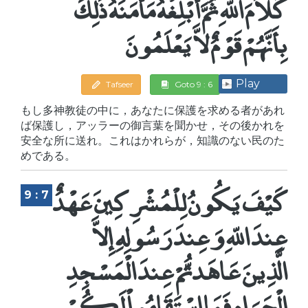
كَلاَمَ اللّهِ ثُمَّ أَبْلِغْهُ مَأْمَنَهُ ذَلِكَ
بِأَنَّهُمْ قَوْمٌ لاَّ يَعْلَمُونَ
Play
Tafseer
Goto 9 : 6
もし多神教徒の中に，あなたに保護を求める者があれ
ば保護し，アッラーの御言葉を聞かせ，その後かれを
安全な所に送れ。これはかれらが，知識のない民のた
めである。
كَيْفَ يَكُونُ لِلْمُشْرِكِينَ عَهْدٌ
9 : 7
عِندَ اللّهِ وَعِندَ رَسُولِهِ إِلاَّ
الَّذِينَ عَاهَدتُّمْ عِندَ الْمَسْجِدِ
الْحَرَامِ فَمَا اسْتَقَامُواْ لَكُمْ