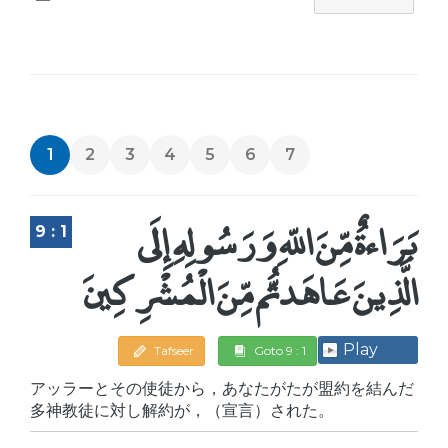
1
2
3
4
5
6
7
بَرَاءةٌ مِّنَ اللّهِ وَرَسُولِهِ إِلَى
9 : 1
الَّذِينَ عَاهَدتُّم مِّنَ الْمُشْرِكِينَ
Play
Tafseer
Goto 9 : 1
アッラーとその使徒から，あなたがたが盟約を結んだ
多神教徒に対し解約が，（宣言）された。