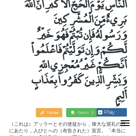
النَّاسِ يَوْمَ الْحَجِّ الأَكْبَرِ أَنَّ اللّهَ
بَرِيءٌ مِّنَ الْمُشْرِكِينَ
وَرَسُولُهُ فَإِن تُبْتُمْ فَهُوَ خَيْرٌ
لَّكُمْ وَإِن تَوَلَّيْتُمْ فَاعْلَمُواْ
أَنَّكُمْ غَيْرُ مُعْجِزِي اللّهِ
وَبَشِّرِ الَّذِينَ كَفَرُواْ بِعَذَابٍ
أَلِيمٍ
Play
Tafseer
Goto 9 : 3
（これは）アッラーとその使徒から，偉大な巡礼の日
にあたり，人びとへの（布告された）宣言。「本当に