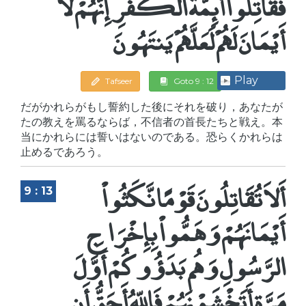
فَقَاتِلُواْ أَئِمَّةَ الْكُفْرِ إِنَّهُمْ لاَ
أَيْمَانَ لَهُمْ لَعَلَّهُمْ يَنتَهُونَ
Play
Tafseer
Goto 9 : 12
だがかれらがもし誓約した後にそれを破り，あなたが
たの教えを罵るならば，不信者の首長たちと戦え。本
当にかれらには誓いはないのである。恐らくかれらは
止めるであろう。
أَلاَ تُقَاتِلُونَ قَوْمًا نَّكَثُواْ
9 : 13
أَيْمَانَهُمْ وَهَمُّواْ بِإِخْرَاجِ
الرَّسُولِ وَهُم بَدَؤُوكُمْ أَوَّلَ
مَرَّةٍ أَتَخْشَوْنَهُمْ فَاللّهُ أَحَقُّ أَن