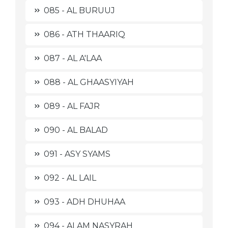
085 - AL BURUUJ
086 - ATH THAARIQ
087 - AL A'LAA
088 - AL GHAASYIYAH
089 - AL FAJR
090 - AL BALAD
091 - ASY SYAMS
092 - AL LAIL
093 - ADH DHUHAA
094 - ALAM NASYRAH