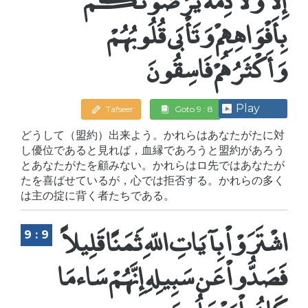
بِأَفْوَاهِهِمْ وَتَأْبَى قُلُوبُهُمْ
وَأَكْثَرُهُمْ فَاسِقُونَ
Play
Tafseer
Goto 9 : 8
どうして（盟約）出来よう。かれらはあなたがたに対
し優位であると見れば，血縁であろうと盟約があろう
とあなたがたを顧みない。かれらはロ先ではあなたが
たを喜ばせているが，心では拒否する。かれらの多く
は主の掟に背く者たちである。
اشْتَرَوْاْ بِآيَاتِ اللّهِ ثَمَنًا قَلِيلاً
9 : 9
فَصَدُّواْ عَن سَبِيلِهِ إِنَّهُمْ سَاء مَا