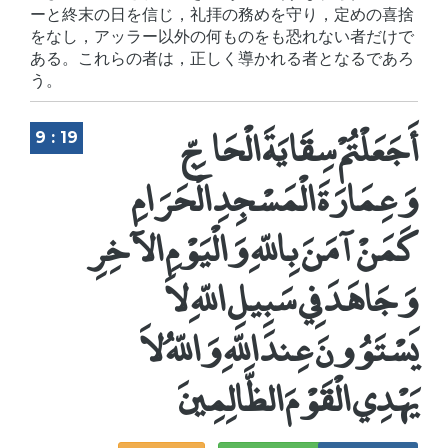
ーと終末の日を信じ，礼拝の務めを守り，定めの喜捨
をなし，アッラー以外の何ものをも恐れない者だけで
ある。これらの者は，正しく導かれる者となるであろ
う。
أَجَعَلْتُمْ سِقَايَةَ الْحَاجِّ
9 : 19
وَعِمَارَةَ الْمَسْجِدِ الْحَرَامِ
كَمَنْ آمَنَ بِاللّهِ وَالْيَوْمِ الآخِرِ
وَجَاهَدَ فِي سَبِيلِ اللّهِ لاَ
يَسْتَوُونَ عِندَ اللّهِ وَاللّهُ لاَ
يَهْدِي الْقَوْمَ الظَّالِمِينَ