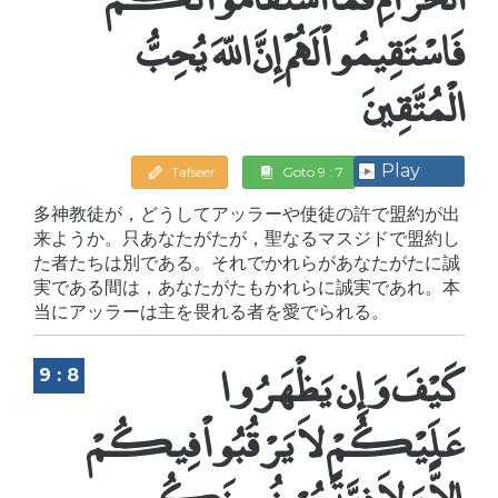
فَاسْتَقِيمُواْ لَهُمْ إِنَّ اللّهَ يُحِبُّ
الْمُتَّقِينَ
Play
Tafseer
Goto 9 : 7
多神教徒が，どうしてアッラーや使徒の許で盟約が出
来ようか。只あなたがたが，聖なるマスジドで盟約し
た者たちは別である。それでかれらがあなたがたに誠
実である間は，あなたがたもかれらに誠実であれ。本
当にアッラーは主を畏れる者を愛でられる。
كَيْفَ وَإِن يَظْهَرُوا
9 : 8
عَلَيْكُمْ لاَ يَرْقُبُواْ فِيكُمْ
إِلاًّ وَلاَ ذِمَّةً يُرْضُونَكُم