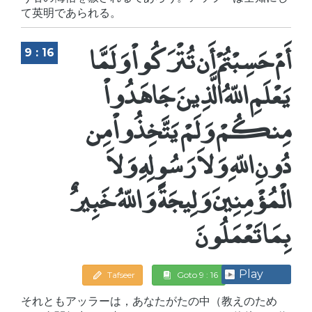
て英明であられる。
أَمْ حَسِبْتُمْ أَن تُتْرَكُواْ وَلَمَّا
9 : 16
يَعْلَمِ اللّهُ الَّذِينَ جَاهَدُواْ
مِنكُمْ وَلَمْ يَتَّخِذُواْ مِن
دُونِ اللّهِ وَلاَ رَسُولِهِ وَلاَ
الْمُؤْمِنِينَ وَلِيجَةً وَاللّهُ خَبِيرٌ
بِمَا تَعْمَلُونَ
Play
Tafseer
Goto 9 : 16
それともアッラーは，あなたがたの中（教えのため