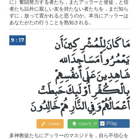
に）奮闘努力する者たち，またアッラーと使徒，と信
者たち以外に親しい友を持たない者たちを，まだ知ら
ずに，放って置かれると思うのか。本当にアッラーは
あなたがたの行うことを熟知される。
مَا كَانَ لِلْمُشْرِكِينَ أَن
9 : 17
يَعْمُرُواْ مَسَاجِدَ الله
شَاهِدِينَ عَلَى أَنفُسِهِمْ
بِالْكُفْرِ أُوْلَئِكَ حَبِطَتْ
أَعْمَالُهُمْ وَفِي النَّارِ هُمْ خَالِدُونَ
Play
Tafseer
Goto 9 : 17
多神教徒たちにアッラーのマスジドを，自ら不信心を