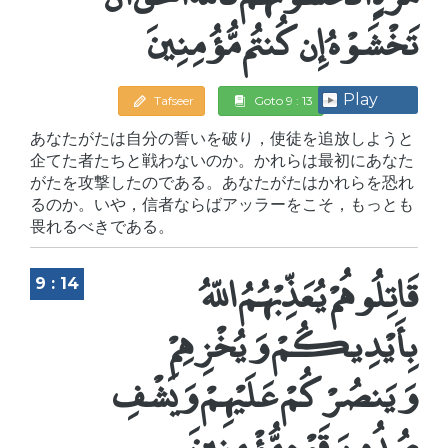
تَخْشَوْهُ إِن كُنتُم مُّؤُمِنِينَ
Play
Tafseer
Goto 9 : 13
あなたがたは自分の誓いを破り，使徒を追放しようと
企てた者たちと戦わないのか。かれらは最初にあなた
がたを攻撃したのである。あなたがたはかれらを恐れ
るのか。いや，信者ならばアッラーをこそ，もっとも
畏れるべきである。
قَاتِلُوهُمْ يُعَذِّبْهُمُ اللّهُ
9 : 14
بِأَيْدِيكُمْ وَيُخْزِهِمْ
وَيَنصُرْكُمْ عَلَيْهِمْ وَيَشْفِ
صُدُورَ قَوْمٍ مُّؤْمِنِينَ