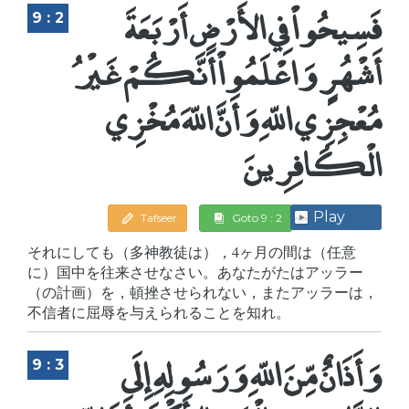
فَسِيحُواْ فِي الأَرْضِ أَرْبَعَةَ
9 : 2
أَشْهُرٍ وَاعْلَمُواْ أَنَّكُمْ غَيْرُ
مُعْجِزِي اللّهِ وَأَنَّ اللّهَ مُخْزِي
الْكَافِرِينَ
Play
Tafseer
Goto 9 : 2
それにしても（多神教徒は），4ヶ月の間は（任意
に）国中を往来させなさい。あなたがたはアッラー
（の計画）を，頓挫させられない，またアッラーは，
不信者に屈辱を与えられることを知れ。
وَأَذَانٌ مِّنَ اللّهِ وَرَسُولِهِ إِلَى
9 : 3