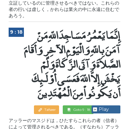
立証しているのに管理させるべきではない。これらの
者の行いは虚しく，かれらは業火の中に永遠に住むで
あろう。
إِنَّمَا يَعْمُرُ مَسَاجِدَ اللّهِ مَنْ
9 : 18
آمَنَ بِاللّهِ وَالْيَوْمِ الآخِرِ وَأَقَامَ
الصَّلاَةَ وَآتَى الزَّكَاةَ وَلَمْ
يَخْشَ إِلاَّ اللّهَ فَعَسَى أُوْلَـئِكَ
أَن يَكُونُواْ مِنَ الْمُهْتَدِينَ
Play
Tafseer
Goto 9 : 18
アッラーのマスジドは，ひたすらこれらの者（信者）
によって管理されるべきである。（すなわち）アッラ