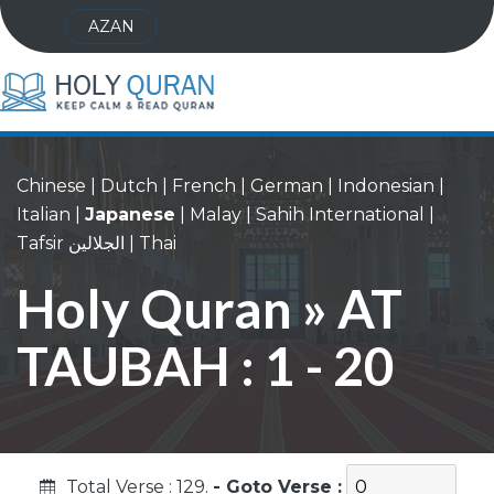
AZAN
Chinese
|
Dutch
|
French
|
German
|
Indonesian
|
Italian
|
Japanese
|
Malay
|
Sahih International
|
Tafsir الجلالين
|
Thai
Holy Quran » AT
TAUBAH : 1 - 20
Total Verse : 129.
- Goto Verse :