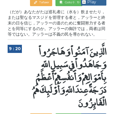
Play
Tafseer
Goto 9 : 19
（だが）あなたがたは巡礼者に（水を）飲ませたり，
または聖なるマスジドを管理する者と，アッラーと終
末の日を信じ，アッラーの道のために奮闘努力する者
とを同等にするのか。アッラーの御許では，両者は同
等ではない。アッラーは不義の民を導かれない。
الَّذِينَ آمَنُواْ وَهَاجَرُواْ
9 : 20
وَجَاهَدُواْ فِي سَبِيلِ اللّهِ
بِأَمْوَالِهِمْ وَأَنفُسِهِمْ أَعْظَمُ
دَرَجَةً عِندَ اللّهِ وَأُوْلَئِكَ هُمُ
الْفَائِزُونَ