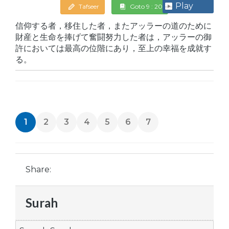
Play
Tafseer
Goto 9 : 20
信仰する者，移住した者，またアッラーの道のために
財産と生命を捧げて奮闘努力した者は，アッラーの御
許においては最高の位階にあり，至上の幸福を成就す
る。
1
2
3
4
5
6
7
Share:
Surah