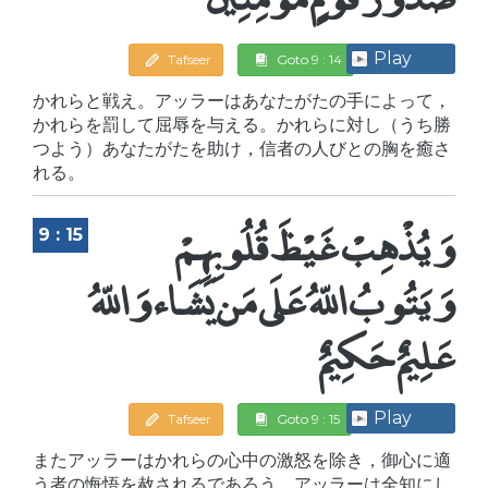
Play
Tafseer
Goto 9 : 14
かれらと戦え。アッラーはあなたがたの手によって，
かれらを罰して屈辱を与える。かれらに対し（うち勝
つよう）あなたがたを助け，信者の人びとの胸を癒さ
れる。
وَيُذْهِبْ غَيْظَ قُلُوبِهِمْ
9 : 15
وَيَتُوبُ اللّهُ عَلَى مَن يَشَاء وَاللّهُ
عَلِيمٌ حَكِيمٌ
Play
Tafseer
Goto 9 : 15
またアッラーはかれらの心中の激怒を除き，御心に適
う者の悔悟を赦されるであろう。アッラーは全知にし