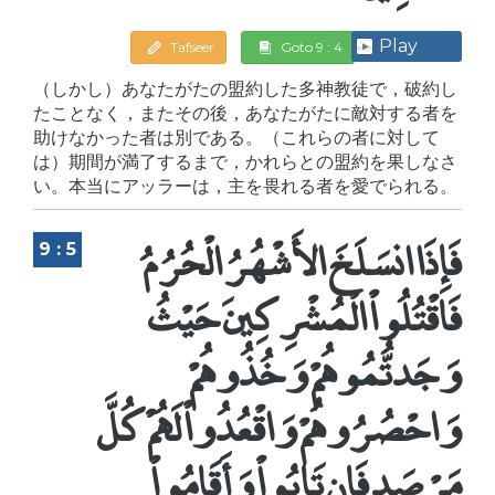
Play
Tafseer
Goto 9 : 4
（しかし）あなたがたの盟約した多神教徒で，破約し
たことなく，またその後，あなたがたに敵対する者を
助けなかった者は別である。（これらの者に対して
は）期間が満了するまで，かれらとの盟約を果しなさ
い。本当にアッラーは，主を畏れる者を愛でられる。
فَإِذَا انسَلَخَ الأَشْهُرُ الْحُرُمُ
9 : 5
فَاقْتُلُواْ الْمُشْرِكِينَ حَيْثُ
وَجَدتُّمُوهُمْ وَخُذُوهُمْ
وَاحْصُرُوهُمْ وَاقْعُدُواْ لَهُمْ كُلَّ
مَرْصَدٍ فَإِن تَابُواْ وَأَقَامُواْ