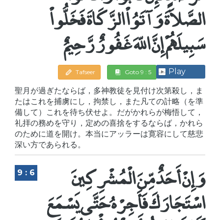
الصَّلاَةَ وَآتَوُاْ الزَّكَاةَ فَخَلُّواْ
سَبِيلَهُمْ إِنَّ اللّهَ غَفُورٌ رَّحِيمٌ
Play
Tafseer
Goto 9 : 5
聖月が過ぎたならば，多神教徒を見付け次第殺し，ま
たはこれを捕虜にし，拘禁し，また凡ての計略（を準
備して）これを待ち伏せよ。だがかれらが梅悟して，
礼拝の務めを守り，定めの喜捨をするならば，かれら
のために道を開け。本当にアッラーは寛容にして慈悲
深い方であられる。
وَإِنْ أَحَدٌ مِّنَ الْمُشْرِكِينَ
9 : 6
اسْتَجَارَكَ فَأَجِرْهُ حَتَّى يَسْمَعَ