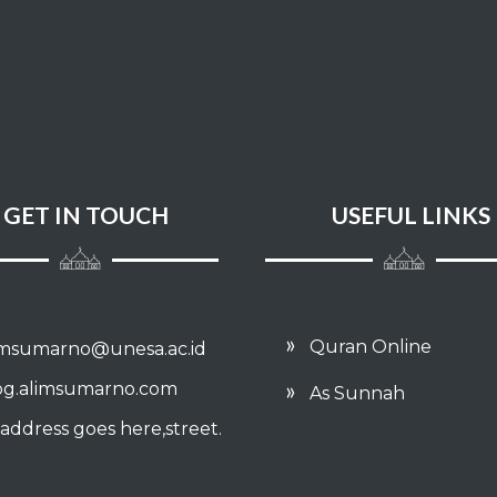
GET IN TOUCH
USEFUL LINKS
Quran Online
imsumarno@unesa.ac.id
og.alimsumarno.com
As Sunnah
address goes here,street.