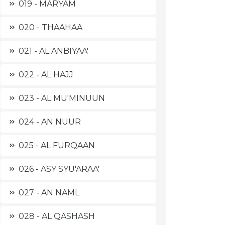
019 - MARYAM
020 - THAAHAA
021 - AL ANBIYAA'
022 - AL HAJJ
023 - AL MU'MINUUN
024 - AN NUUR
025 - AL FURQAAN
026 - ASY SYU'ARAA'
027 - AN NAML
028 - AL QASHASH