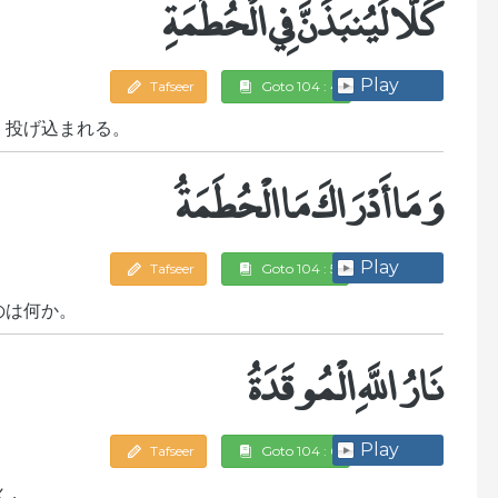
كَلَّا لَيُنبَذَنَّ فِي الْحُطَمَةِ
Play
Tafseer
Goto 104 : 4
，投げ込まれる。
وَمَا أَدْرَاكَ مَا الْحُطَمَةُ
Play
Tafseer
Goto 104 : 5
のは何か。
نَارُ اللَّهِ الْمُوقَدَةُ
Play
Tafseer
Goto 104 : 6
火，