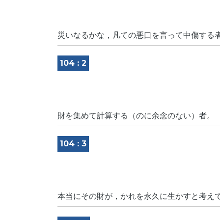
災いなるかな，凡ての悪口を言って中傷する
104 : 2
財を集めて計算する（のに余念のない）者。
104 : 3
本当にその財が，かれを永久に生かすと考え