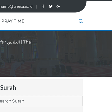
marno@unesa.ac.id
❘
PRAY TIME
Tafsir الجلالين
|
Thai
Surah