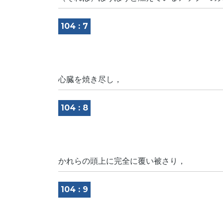
104 : 7
心臓を焼き尽し，
104 : 8
かれらの頭上に完全に覆い被さり，
104 : 9