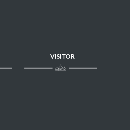
038 - SHAAD
039 - AZ ZUMAR
040 - AL MU'MIN
041 - FUSHSHILAT
VISITOR
042 - ASY SYUURA
043 - AZ ZUKHRUF
044 - AD DUKHAAN
045 - AL JAATZIYAH
046 - AL AHQAAF
047 - MUHAMMAD