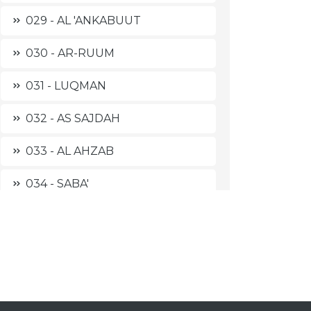
029 - AL 'ANKABUUT
030 - AR-RUUM
031 - LUQMAN
032 - AS SAJDAH
033 - AL AHZAB
034 - SABA'
035 - FAATHIR
036 - YAA SIIN
037 - ASH SHAAFFAAT