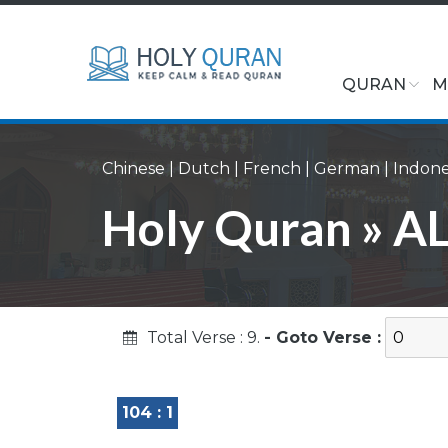
QURAN
M
Chinese
|
Dutch
|
French
|
German
|
Indone
Holy Quran » A
Total Verse : 9.
- Goto Verse :
104 : 1