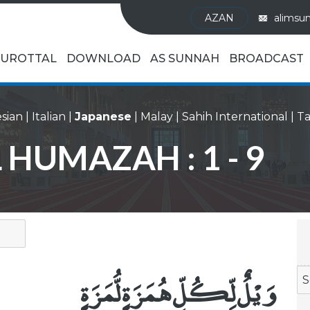
AZAN
alimsu
UROTTAL
DOWNLOAD
AS SUNNAH
BROADCAST
sian
|
Italian
|
Japanese
|
Malay
|
Sahih International
|
L HUMAZAH : 1 - 9
وَيْلٌ لِّكُلِّ هُمَزَةٍ لُّمَزَةٍ