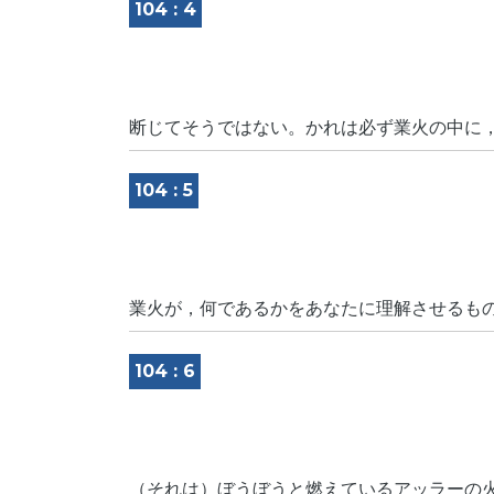
104 : 4
断じてそうではない。かれは必ず業火の中に
104 : 5
業火が，何であるかをあなたに理解させるも
104 : 6
（それは）ぼうぼうと燃えているアッラーの