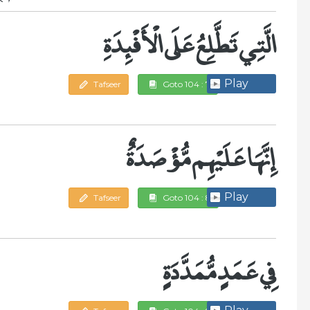
الَّتِي تَطَّلِعُ عَلَى الْأَفْئِدَةِ
Play
Tafseer
Goto 104 : 7
إِنَّهَا عَلَيْهِم مُّؤْصَدَةٌ
Play
Tafseer
Goto 104 : 8
فِي عَمَدٍ مُّمَدَّدَةٍ